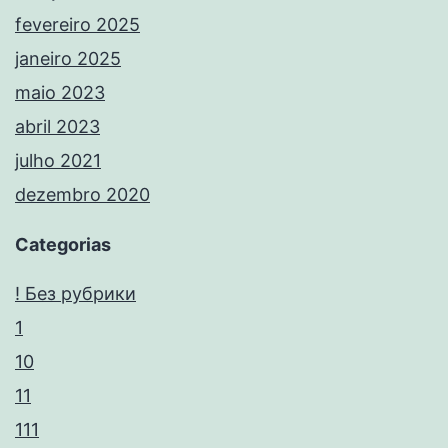
fevereiro 2025
janeiro 2025
maio 2023
abril 2023
julho 2021
dezembro 2020
Categorias
! Без рубрики
1
10
11
111