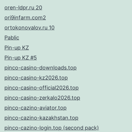
oren-ldpr.ru 20
ori9infarm.com2
ortokonovalov.ru 10
Pablic
Pin-up KZ
Pin-up KZ #5
pinco-casino-downloads.top
pinco-casino-kz2026.top
pinco-casino-official2026.top
pinco-casino-zerkalo2026.top
pinco-cazino-aviator.top
pinco-cazino-kazakhstan.top
pinco-cazino-login.top (second pack)