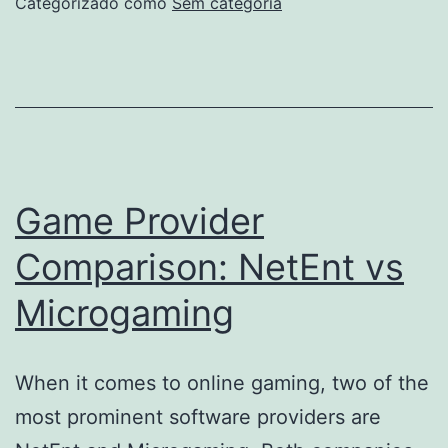
Categorizado como
Sem categoria
Online-
Casinos
und
wie
man
sie
Game Provider
verhindert
Comparison: NetEnt vs
Microgaming
When it comes to online gaming, two of the
most prominent software providers are