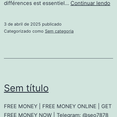
Le
différences est essentiel…
Continuar lendo
él
di
3 de abril de 2025
publicado
en
Categorizado como
Sem categoria
un
ca
sa
mi
et
un
Sem título
ca
à
FREE MONEY | FREE MONEY ONLINE | GET
co
FREE MONEY NOW | Telegram: @seo7878