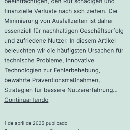
beeinträchtigen, den Ruf schädigen und
finanzielle Verluste nach sich ziehen. Die
Minimierung von Ausfallzeiten ist daher
essenziell für nachhaltigen Geschäftserfolg
und zufriedene Nutzer. In diesem Artikel
beleuchten wir die häufigsten Ursachen für
technische Probleme, innovative
Technologien zur Fehlerbehebung,
bewährte Präventionsmaßnahmen,
Strategien für bessere Nutzererfahrung…
Problemlösungen
Continuar lendo
für
Ausfallzeiten
1 de abril de 2025
publicado
in