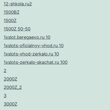
12-shkola.ru2
1500BZ
1500Z
1500Z 50-50
1xslot.beregaevo.ru 10
1xslots-oficialnyy-vhod.ru 10
1xslots-vhod-zerkalo.ru 10
1xslots-zerkalo-skachat.ru 100
2
2000Z
2000Z_2
3
3000Z