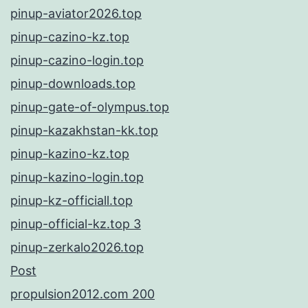
pinup-aviator2026.top
pinup-cazino-kz.top
pinup-cazino-login.top
pinup-downloads.top
pinup-gate-of-olympus.top
pinup-kazakhstan-kk.top
pinup-kazino-kz.top
pinup-kazino-login.top
pinup-kz-officiall.top
pinup-official-kz.top 3
pinup-zerkalo2026.top
Post
propulsion2012.com 200