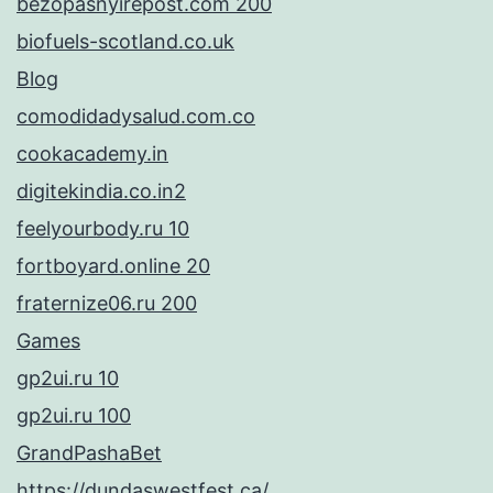
bezopasnyirepost.com 200
biofuels-scotland.co.uk
Blog
comodidadysalud.com.co
cookacademy.in
digitekindia.co.in2
feelyourbody.ru 10
fortboyard.online 20
fraternize06.ru 200
Games
gp2ui.ru 10
gp2ui.ru 100
GrandPashaBet
https://dundaswestfest.ca/