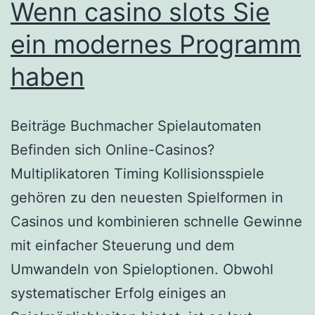
Wenn casino slots Sie
ein modernes Programm
haben
Beiträge Buchmacher Spielautomaten
Befinden sich Online-Casinos?
Multiplikatoren Timing Kollisionsspiele
gehören zu den neuesten Spielformen in
Casinos und kombinieren schnelle Gewinne
mit einfacher Steuerung und dem
Umwandeln von Spieloptionen. Obwohl
systematischer Erfolg einiges an