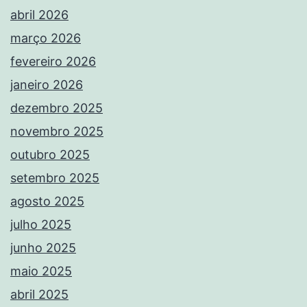
abril 2026
março 2026
fevereiro 2026
janeiro 2026
dezembro 2025
novembro 2025
outubro 2025
setembro 2025
agosto 2025
julho 2025
junho 2025
maio 2025
abril 2025