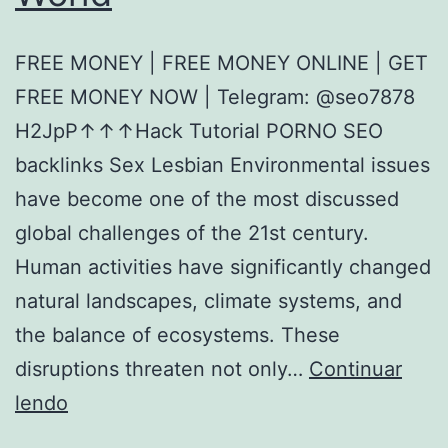
FREE MONEY | FREE MONEY ONLINE | GET
FREE MONEY NOW | Telegram: @seo7878
H2JpP↑↑↑Hack Tutorial PORNO SEO
backlinks Sex Lesbian Environmental issues
have become one of the most discussed
global challenges of the 21st century.
Human activities have significantly changed
natural landscapes, climate systems, and
the balance of ecosystems. These
disruptions threaten not only…
Continuar
Problems
lendo
in