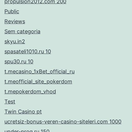
propulsion2012.com 200
Public
Reviews
Sem categoria
skyu.in2
spasateli1010.ru 10
spu30.ru 10
t.mecasino_1xBet_official_ru
t.meofficial_site_pokerdom
t.mepokerdom_vhod
Test
Twin Casino pt
ucretsiz-bonus-veren-casino-siteleri.com 1000
under-prog.ru 150