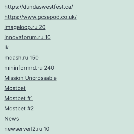
https://dundaswestfest.ca/
https://www.gcsepod.co.uk/
imageloop.ru 20
innovaforum.ru 10
lk
mdash.ru 150
mininformrd.ru 240
Mission Uncrossable
Mostbet
Mostbet #1
Mostbet #2
News
newserverl2.ru 10