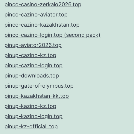
pinco-casino-zerkalo2026.top
pinco-cazino-aviator.top
pinco-cazino-kazakhstan.top
pinco-cazino-login.top (second pack)
pinup-aviator2026.top
pinup-cazino-kz.top
pinup-cazino-login.top
pinup-downloads.top
pinup-gate-of-olympus.top
pinup-kazakhstan-kk.top
pinup-kazino-kz.top
pinup-kazino-login.top
pinup-kz-officiall.top