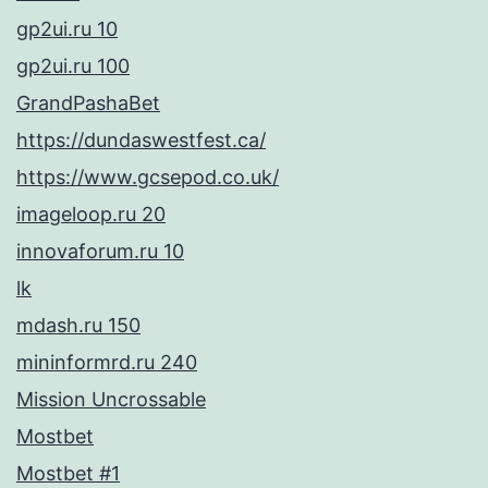
gp2ui.ru 10
gp2ui.ru 100
GrandPashaBet
https://dundaswestfest.ca/
https://www.gcsepod.co.uk/
imageloop.ru 20
innovaforum.ru 10
lk
mdash.ru 150
mininformrd.ru 240
Mission Uncrossable
Mostbet
Mostbet #1