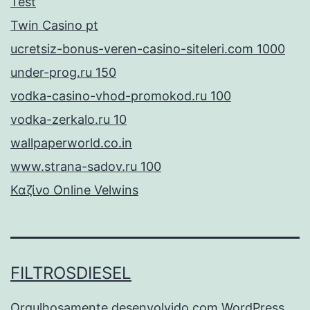
Test
Twin Casino pt
ucretsiz-bonus-veren-casino-siteleri.com 1000
under-prog.ru 150
vodka-casino-vhod-promokod.ru 100
vodka-zerkalo.ru 10
wallpaperworld.co.in
www.strana-sadov.ru 100
Καζίνο Online Velwins
FILTROSDIESEL
Orgulhosamente desenvolvido com
WordPress
.