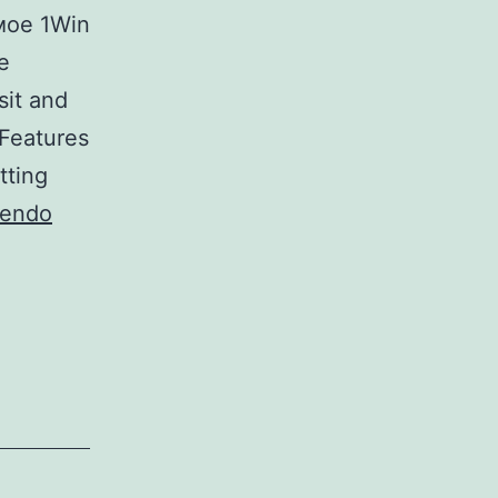
ое 1Win
e
sit and
 Features
tting
1win
lendo
casino
and
sportsbook
in
India.4266