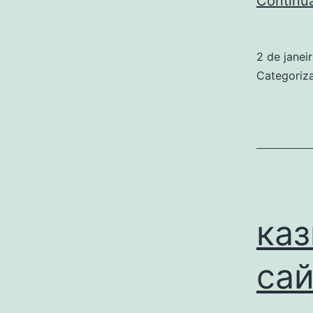
Continu
2 de janei
Categori
ка
сай