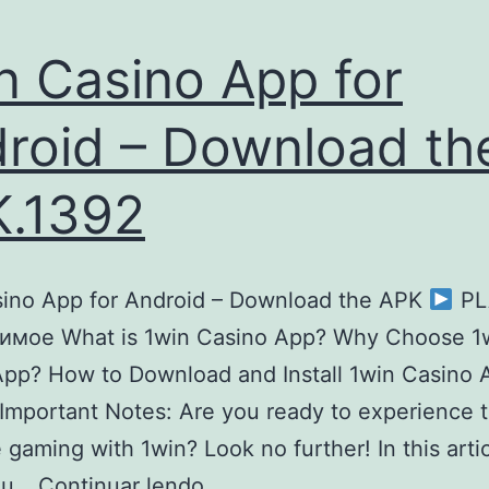
n Casino App for
roid – Download th
.1392
sino App for Android – Download the APK
PL
мое What is 1win Casino App? Why Choose 1
App? How to Download and Install 1win Casino 
Important Notes: Are you ready to experience th
 gaming with 1win? Look no further! In this artic
1win
you…
Continuar lendo