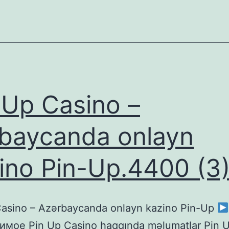
 Up Casino –
baycanda onlayn
ino Pin-Up.4400 (3
Casino – Azərbaycanda onlayn kazino Pin-Up
мое Pin Up Casino haqqında məlumatlar Pin 