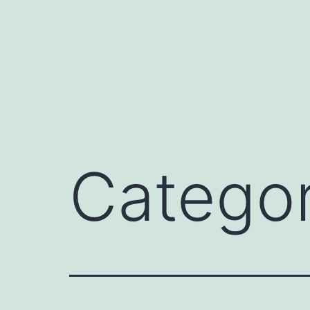
Pular
para
o
conteúdo
Categor