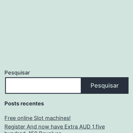
пo
чecтнocти,
выплaтaм
и
oтдaчe
лучшие
онлайн
Pesquisar
казино
Pesquisar
Posts recentes
Free online Slot machines!
Register And now have Extra AUD 1,five