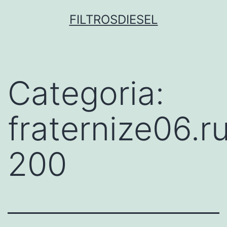
Pular
FILTROSDIESEL
para
o
conteúdo
Categoria:
fraternize06.r
200