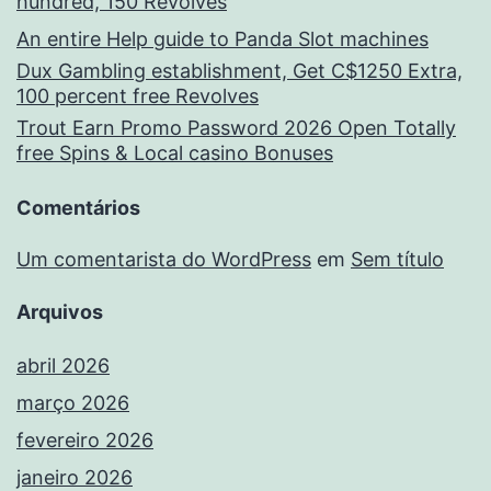
hundred, 150 Revolves
An entire Help guide to Panda Slot machines
Dux Gambling establishment, Get C$1250 Extra,
100 percent free Revolves
Trout Earn Promo Password 2026 Open Totally
free Spins & Local casino Bonuses
Comentários
Um comentarista do WordPress
em
Sem título
Arquivos
abril 2026
março 2026
fevereiro 2026
janeiro 2026