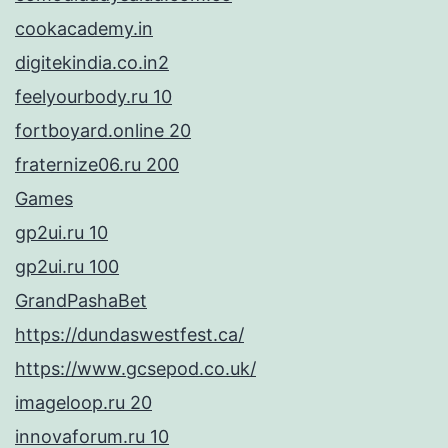
cookacademy.in
digitekindia.co.in2
feelyourbody.ru 10
fortboyard.online 20
fraternize06.ru 200
Games
gp2ui.ru 10
gp2ui.ru 100
GrandPashaBet
https://dundaswestfest.ca/
https://www.gcsepod.co.uk/
imageloop.ru 20
innovaforum.ru 10