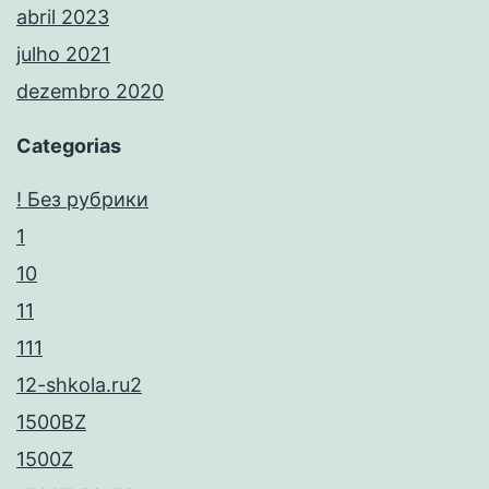
abril 2023
julho 2021
dezembro 2020
Categorias
! Без рубрики
1
10
11
111
12-shkola.ru2
1500BZ
1500Z