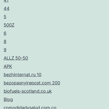
41
44
5
500Z
6
8
9
ALLZ 50-50
APK
bezhinternat.ru 10
bezopasnyirepost.com 200
biofuels-scotland.co.uk
Blog
comodidadysalud.com.co