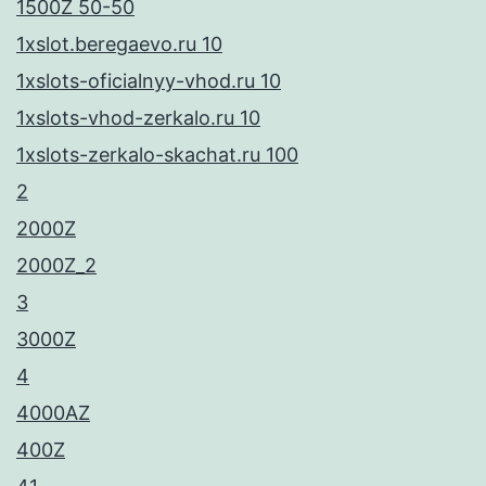
1500Z 50-50
1xslot.beregaevo.ru 10
1xslots-oficialnyy-vhod.ru 10
1xslots-vhod-zerkalo.ru 10
1xslots-zerkalo-skachat.ru 100
2
2000Z
2000Z_2
3
3000Z
4
4000AZ
400Z