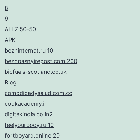
8
9
ALLZ 50-50
APK
bezhinternat.ru 10
bezopasnyirepost.com 200
biofuels-scotland.co.uk
Blog
comodidadysalud.com.co
cookacademy.in
digitekindia.co.in2
feelyourbody.ru 10
fortboyard.online 20