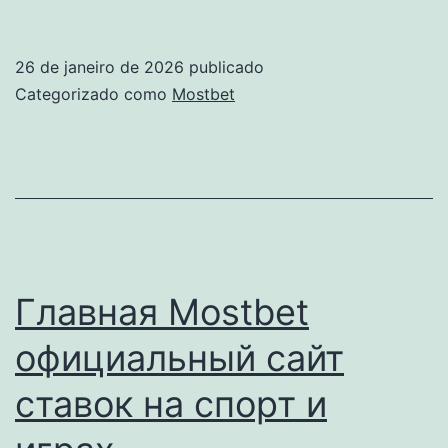
к
вашей
26 de janeiro de 2026
publicado
учетной
Categorizado como
Mostbet
записи
и
экрану
регистрации
Главная Mostbet
официальный сайт
ставок на спорт и