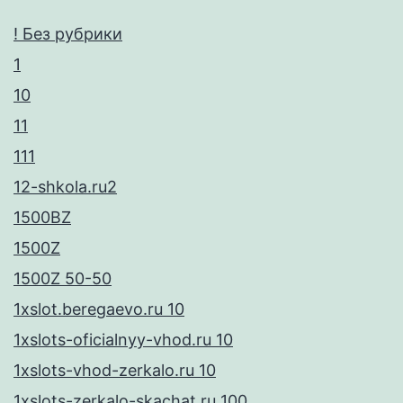
! Без рубрики
1
10
11
111
12-shkola.ru2
1500BZ
1500Z
1500Z 50-50
1xslot.beregaevo.ru 10
1xslots-oficialnyy-vhod.ru 10
1xslots-vhod-zerkalo.ru 10
1xslots-zerkalo-skachat.ru 100