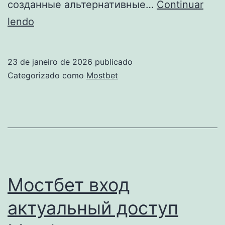
созданные альтернативные…
Continuar
Мостбет
lendo
зеркало
рабочее
23 de janeiro de 2026
publicado
зеркало
Categorizado como
Mostbet
Mostbet
на
сегодня
Официальный
сайт
Мостбет вход
актуальный доступ