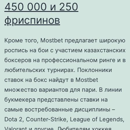
450 000 и 250
фриспинов
Кроме того, Mostbet предлагает широкую
роспись на бои с участием казахстанских
боксеров на профессиональном ринге и в
любительских турнирах. Поклонники
ставок на бокс найдут в Mostbet
множество вариантов для пари. В линии
букмекера представлены ставки на
самые востребованные дисциплины –
Dota 2, Counter-Strike, League of Legends,
Valorant и другие. Любителям хоккея