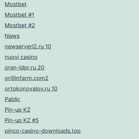
Mostbet
Mostbet #1
Mostbet #2
News
newserverl2.ru 10
nuovi casino
oren-ldpr.ru 20
ori9infarm.com2
ortokonovalov.ru 10
Pablic
Pin-up KZ
Pin-up KZ #5
pinco-casino-downloads.top