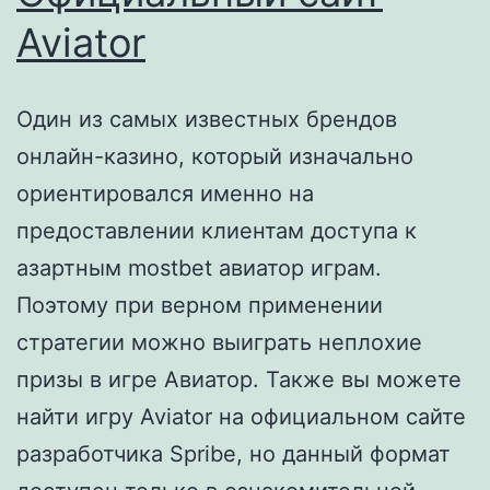
Aviator
Один из самых известных брендов
онлайн-казино, который изначально
ориентировался именно на
предоставлении клиентам доступа к
азартным mostbet авиатор играм.
Поэтому при верном применении
стратегии можно выиграть неплохие
призы в игре Авиатор. Также вы можете
найти игру Aviator на официальном сайте
разработчика Spribe, но данный формат