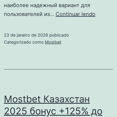
наиболее надежный вариант для
Мостбе
пользователей из…
Continuar lendo
вход
актуаль
23 de janeiro de 2026
publicado
доступ
Categorizado como
Mostbet
Mostbet
сегодня
Мостбе
Вход
115
Mostbet Казахстан
2025 бонус +125% до