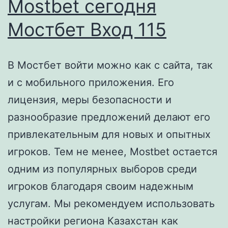
Mostbet сегодня
Мостбет Вход 115
В Мостбет войти можно как с сайта, так
и с мобильного приложения. Его
лицензия, меры безопасности и
разнообразие предложений делают его
привлекательным для новых и опытных
игроков. Тем не менее, Mostbet остается
одним из популярных выборов среди
игроков благодаря своим надежным
услугам. Мы рекомендуем использовать
настройки региона Казахстан как