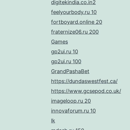
digitekindia.co.in2
feelyourbody.ru 10
fortboyard.online 20
fraternize06.ru 200
Games
gp2ui.ru 10
gp2ui.ru 100
GrandPashaBet
https://dundaswestfest.ca/
https://www.gcsepod.co.uk/
imageloop.ru 20
innovaforum.ru 10
lk