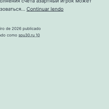
олнения счета азартный игрок может
Официальный
ьзоваться…
Continuar lendo
Сайт
онлайн
iro de 2026
publicado
казино
zado como
spu30.ru 10
1xslots