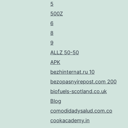
5
500Z
6
8
9
ALLZ 50-50
APK
bezhinternat.ru 10
bezopasnyirepost.com 200
biofuels-scotland.co.uk
Blog
comodidadysalud.com.co
cookacademy.in