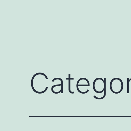
Pular
para
o
conteúdo
Categor