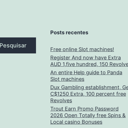
Posts recentes
Pesquisar
Free online Slot machines!
Register And now have Extra
AUD 1,five hundred, 150 Revolv
An entire Help guide to Panda
Slot machines
Dux Gambling establishment, G
C$1250 Extra, 100 percent free
Revolves
Trout Earn Promo Password
2026 Open Totally free Spins &
Local casino Bonuses