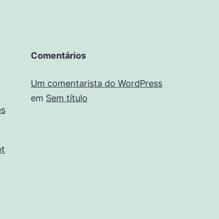
Comentários
Um comentarista do WordPress
em
Sem título
es
et