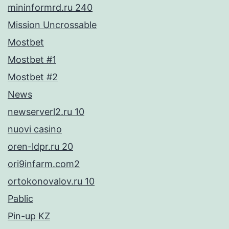
mininformrd.ru 240
Mission Uncrossable
Mostbet
Mostbet #1
Mostbet #2
News
newserverl2.ru 10
nuovi casino
oren-ldpr.ru 20
ori9infarm.com2
ortokonovalov.ru 10
Pablic
Pin-up KZ