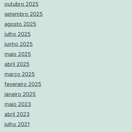
outubro 2025
setembro 2025
agosto 2025
julho 2025
junho 2025
maio 2025
abril 2025
março 2025
fevereiro 2025
janeiro 2025
maio 2023
abril 2023
julho 2021