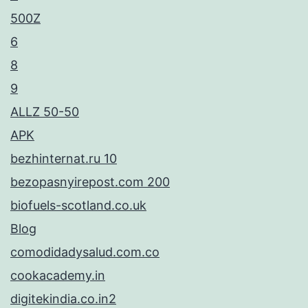
500Z
6
8
9
ALLZ 50-50
APK
bezhinternat.ru 10
bezopasnyirepost.com 200
biofuels-scotland.co.uk
Blog
comodidadysalud.com.co
cookacademy.in
digitekindia.co.in2