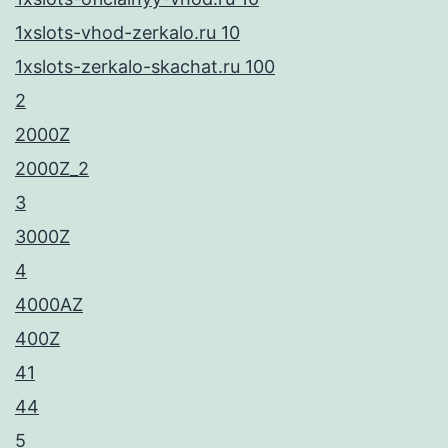
1xslots-vhod-zerkalo.ru 10
1xslots-zerkalo-skachat.ru 100
2
2000Z
2000Z_2
3
3000Z
4
4000AZ
400Z
41
44
5