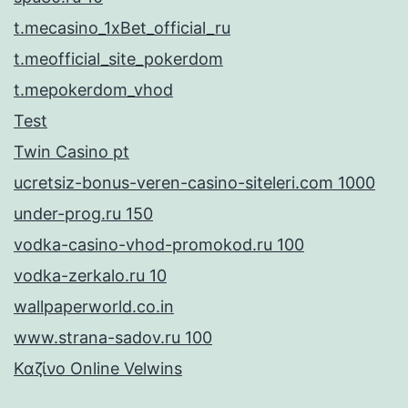
t.mecasino_1xBet_official_ru
t.meofficial_site_pokerdom
t.mepokerdom_vhod
Test
Twin Casino pt
ucretsiz-bonus-veren-casino-siteleri.com 1000
under-prog.ru 150
vodka-casino-vhod-promokod.ru 100
vodka-zerkalo.ru 10
wallpaperworld.co.in
www.strana-sadov.ru 100
Καζίνο Online Velwins