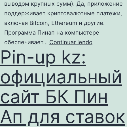
выводом крупных сумм). Да, приложение
поддерживает криптовалютные платежи,
включая Bitcoin, Ethereum и другие.
Программа Пинап на компьютере
обеспечивает…
Continuar lendo
Pin-up kz:
официальный
сайт БК Пин
Ап для ставок