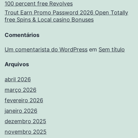
100 percent free Revolves
Trout Earn Promo Password 2026 Open Totally
free Spins & Local casino Bonuses
Comentários
Um comentarista do WordPress
em
Sem título
Arquivos
abril 2026
março 2026
fevereiro 2026
janeiro 2026
dezembro 2025
novembro 2025