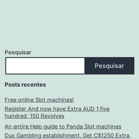
Pesquisar
Pesquisar
Posts recentes
Free online Slot machines!
Register And now have Extra AUD 1,five
hundred, 150 Revolves
An entire Help guide to Panda Slot machines
Dux Gambling establishment, Get C$1250 Extra,