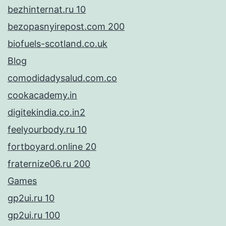
bezhinternat.ru 10
bezopasnyirepost.com 200
biofuels-scotland.co.uk
Blog
comodidadysalud.com.co
cookacademy.in
digitekindia.co.in2
feelyourbody.ru 10
fortboyard.online 20
fraternize06.ru 200
Games
gp2ui.ru 10
gp2ui.ru 100