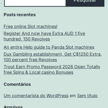
Pesquisar
Posts recentes
Free online Slot machines!
Register And now have Extra AUD 1,five
hundred, 150 Revolves
An entire Help guide to Panda Slot machines
Dux Gambling establishment, Get C$1250 Extra,
100 percent free Revolves
Trout Earn Promo Password 2026 Open Totally
free Spins & Local casino Bonuses
Comentários
Um comentarista do WordPress
em
Sem título
Arquivos