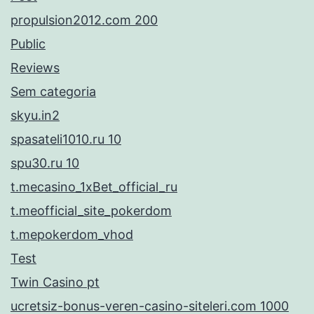
propulsion2012.com 200
Public
Reviews
Sem categoria
skyu.in2
spasateli1010.ru 10
spu30.ru 10
t.mecasino_1xBet_official_ru
t.meofficial_site_pokerdom
t.mepokerdom_vhod
Test
Twin Casino pt
ucretsiz-bonus-veren-casino-siteleri.com 1000