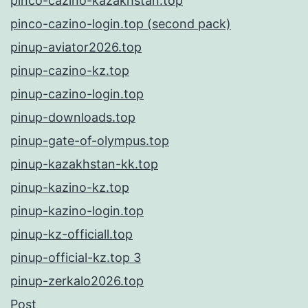
pinco-cazino-kazakhstan.top
pinco-cazino-login.top (second pack)
pinup-aviator2026.top
pinup-cazino-kz.top
pinup-cazino-login.top
pinup-downloads.top
pinup-gate-of-olympus.top
pinup-kazakhstan-kk.top
pinup-kazino-kz.top
pinup-kazino-login.top
pinup-kz-officiall.top
pinup-official-kz.top 3
pinup-zerkalo2026.top
Post