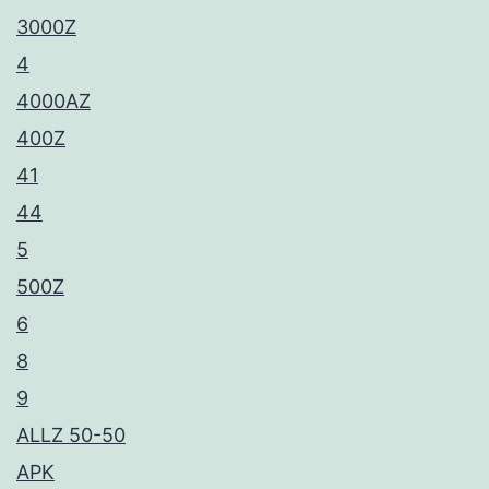
3000Z
4
4000AZ
400Z
41
44
5
500Z
6
8
9
ALLZ 50-50
APK