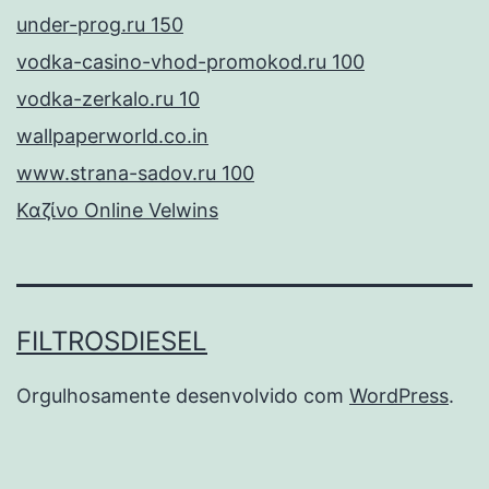
under-prog.ru 150
vodka-casino-vhod-promokod.ru 100
vodka-zerkalo.ru 10
wallpaperworld.co.in
www.strana-sadov.ru 100
Καζίνο Online Velwins
FILTROSDIESEL
Orgulhosamente desenvolvido com
WordPress
.