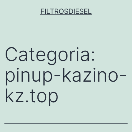
Pular
FILTROSDIESEL
para
o
conteúdo
Categoria:
pinup-kazino-
kz.top