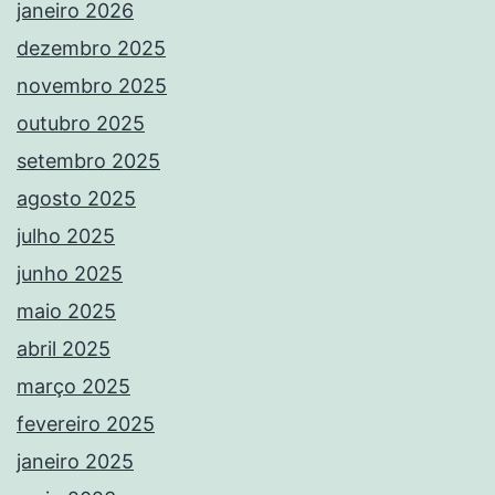
janeiro 2026
dezembro 2025
novembro 2025
outubro 2025
setembro 2025
agosto 2025
julho 2025
junho 2025
maio 2025
abril 2025
março 2025
fevereiro 2025
janeiro 2025