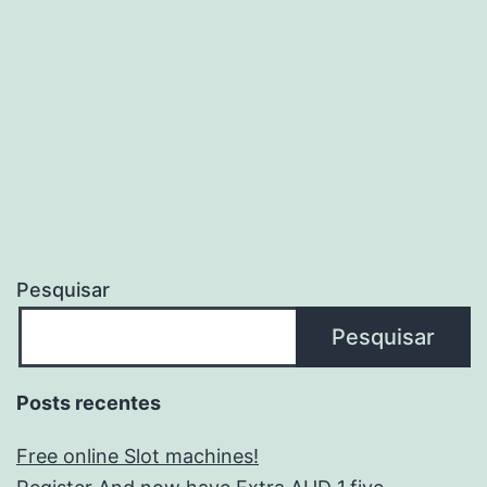
туроператора
с
вылетом
из
Казахстана
Pesquisar
Pesquisar
Posts recentes
Free online Slot machines!