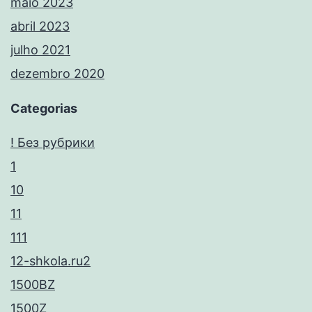
maio 2023
abril 2023
julho 2021
dezembro 2020
Categorias
! Без рубрики
1
10
11
111
12-shkola.ru2
1500BZ
1500Z