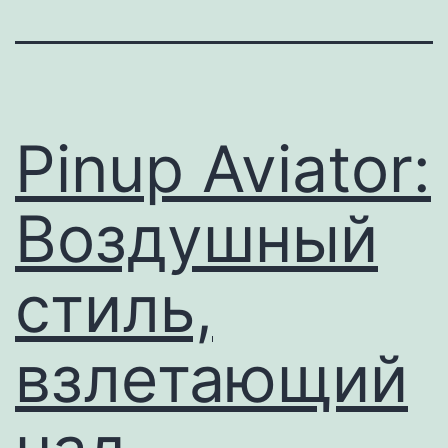
Pinup Aviator:
Воздушный
стиль,
взлетающий