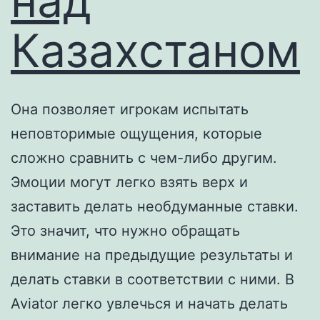
над
Казахстаном
Она позволяет игрокам испытать
неповторимые ощущения, которые
сложно сравнить с чем-либо другим.
Эмоции могут легко взять верх и
заставить делать необдуманные ставки.
Это значит, что нужно обращать
внимание на предыдущие результаты и
делать ставки в соответствии с ними. В
Aviator легко увлечься и начать делать