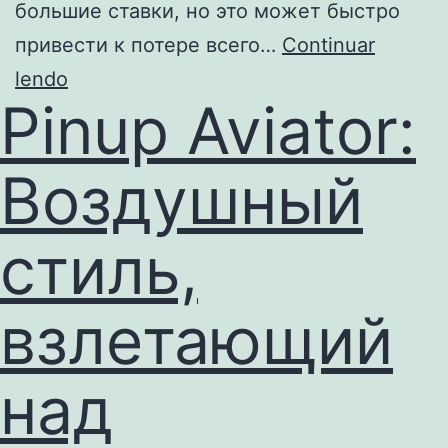
большие ставки, но это может быстро
привести к потере всего…
Continuar
lendo
Pinup Aviator:
Воздушный
стиль,
взлетающий
над