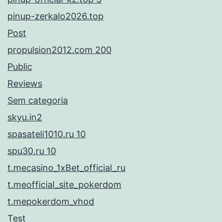
pinup-zerkalo2026.top
Post
propulsion2012.com 200
Public
Reviews
Sem categoria
skyu.in2
spasateli1010.ru 10
spu30.ru 10
t.mecasino_1xBet_official_ru
t.meofficial_site_pokerdom
t.mepokerdom_vhod
Test