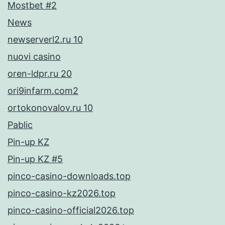
Mostbet #2
News
newserverl2.ru 10
nuovi casino
oren-ldpr.ru 20
ori9infarm.com2
ortokonovalov.ru 10
Pablic
Pin-up KZ
Pin-up KZ #5
pinco-casino-downloads.top
pinco-casino-kz2026.top
pinco-casino-official2026.top