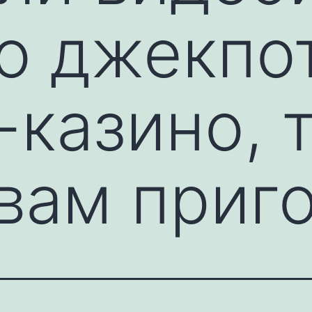
 о джекпо
казино, т
 вам приг