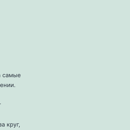
а самые
ении.
т
а круг,