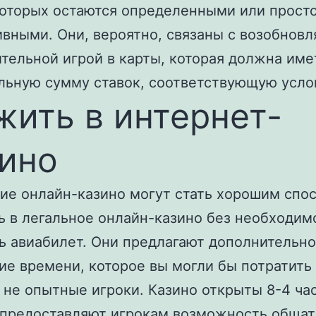
которых остаются определенными или прост
ивными.
Они, вероятно, связаны с возобнов
тельной игрой в карты, которая должна име
ьную сумму ставок, соответствующую усло
ить в интернет-
зино
е онлайн-казино могут стать хорошим спо
ь в легальное онлайн-казино без необходим
ь авиабилет. Они предлагают дополнительн
ие времени, которое вы могли бы потратить 
 не опытные игроки. Казино открыты 8-4 час
 предоставляют игрокам возможность общат