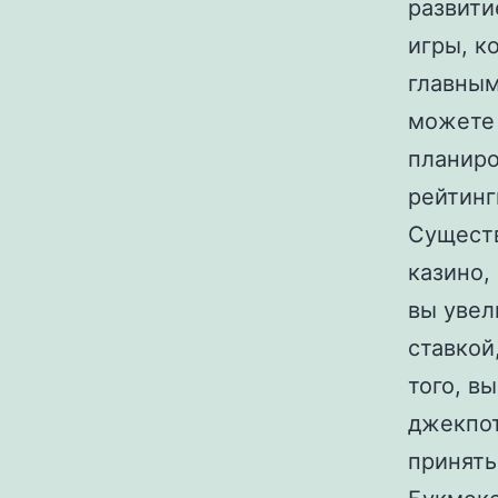
развити
игры, к
главным
можете 
планиро
рейтинг
Существ
казино,
вы увел
ставкой
того, в
джекпот
принять