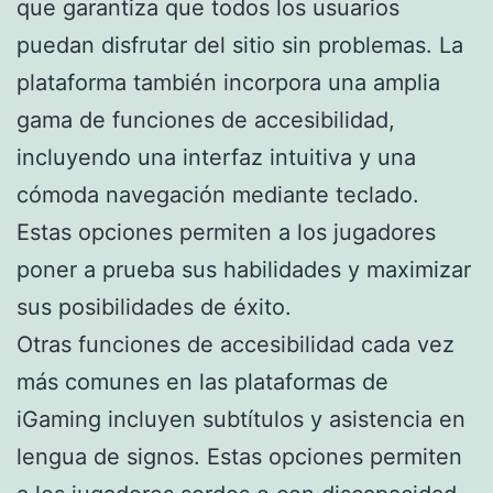
que garantiza que todos los usuarios
puedan disfrutar del sitio sin problemas. La
plataforma también incorpora una amplia
gama de funciones de accesibilidad,
incluyendo una interfaz intuitiva y una
cómoda navegación mediante teclado.
Estas opciones permiten a los jugadores
poner a prueba sus habilidades y maximizar
sus posibilidades de éxito.
Otras funciones de accesibilidad cada vez
más comunes en las plataformas de
iGaming incluyen subtítulos y asistencia en
lengua de signos. Estas opciones permiten