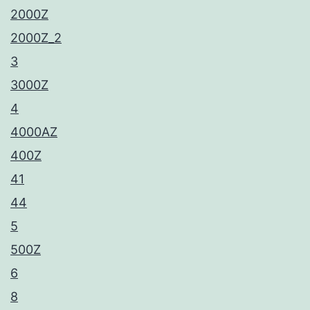
2000Z
2000Z_2
3
3000Z
4
4000AZ
400Z
41
44
5
500Z
6
8