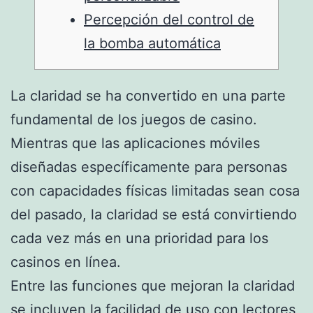
Percepción del control de
la bomba automática
La claridad se ha convertido en una parte
fundamental de los juegos de casino.
Mientras que las aplicaciones móviles
diseñadas específicamente para personas
con capacidades físicas limitadas sean cosa
del pasado, la claridad se está convirtiendo
cada vez más en una prioridad para los
casinos en línea.
Entre las funciones que mejoran la claridad
se incluyen la facilidad de uso con lectores