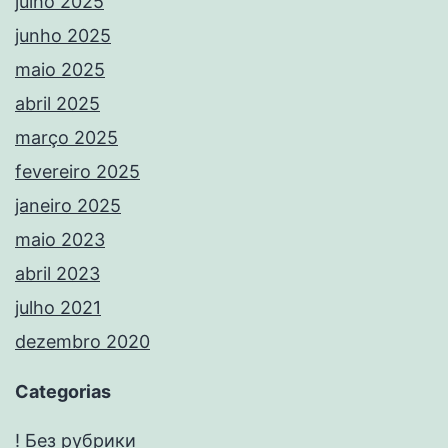
julho 2025
junho 2025
maio 2025
abril 2025
março 2025
fevereiro 2025
janeiro 2025
maio 2023
abril 2023
julho 2021
dezembro 2020
Categorias
! Без рубрики