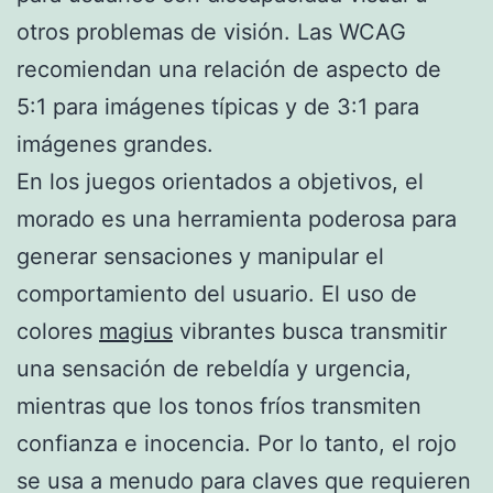
otros problemas de visión. Las WCAG
recomiendan una relación de aspecto de
5:1 para imágenes típicas y de 3:1 para
imágenes grandes.
En los juegos orientados a objetivos, el
morado es una herramienta poderosa para
generar sensaciones y manipular el
comportamiento del usuario. El uso de
colores
magius
vibrantes busca transmitir
una sensación de rebeldía y urgencia,
mientras que los tonos fríos transmiten
confianza e inocencia. Por lo tanto, el rojo
se usa a menudo para claves que requieren