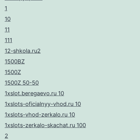
1
10
11
111
12-shkola.ru2
1500BZ
1500Z
1500Z 50-50
1xslot.beregaevo.ru 10
1xslots-oficialnyy-vhod.ru 10
1xslots-vhod-zerkalo.ru 10
1xslots-zerkalo-skachat.ru 100
2