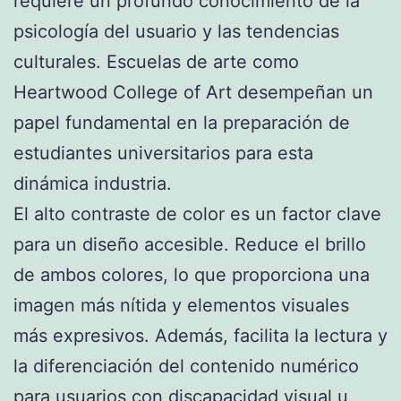
requiere un profundo conocimiento de la
psicología del usuario y las tendencias
culturales. Escuelas de arte como
Heartwood College of Art desempeñan un
papel fundamental en la preparación de
estudiantes universitarios para esta
dinámica industria.
El alto contraste de color es un factor clave
para un diseño accesible. Reduce el brillo
de ambos colores, lo que proporciona una
imagen más nítida y elementos visuales
más expresivos. Además, facilita la lectura y
la diferenciación del contenido numérico
para usuarios con discapacidad visual u