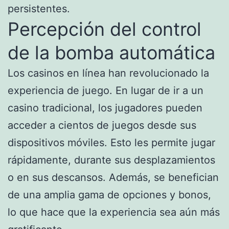
persistentes.
Percepción del control
de la bomba automática
Los casinos en línea han revolucionado la
experiencia de juego. En lugar de ir a un
casino tradicional, los jugadores pueden
acceder a cientos de juegos desde sus
dispositivos móviles. Esto les permite jugar
rápidamente, durante sus desplazamientos
o en sus descansos. Además, se benefician
de una amplia gama de opciones y bonos,
lo que hace que la experiencia sea aún más