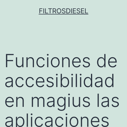
Pular
FILTROSDIESEL
para
o
conteúdo
Funciones de
accesibilidad
en magius las
aplicaciones