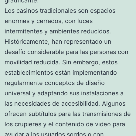
gratificante.
Los casinos tradicionales son espacios
enormes y cerrados, con luces
intermitentes y ambientes reducidos.
Históricamente, han representado un
desafío considerable para las personas con
movilidad reducida. Sin embargo, estos
establecimientos están implementando
regularmente conceptos de diseño
universal y adaptando sus instalaciones a
las necesidades de accesibilidad. Algunos
ofrecen subtítulos para las transmisiones de
los crupieres y el contenido de video para
ayudar a los usuarios sordos o con