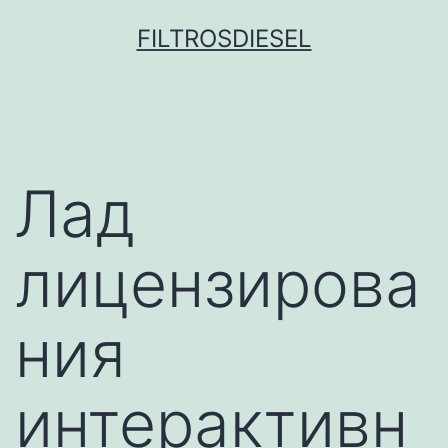
Pular
FILTROSDIESEL
para
o
conteúdo
Лад
лицензирова
ния
интерактивн