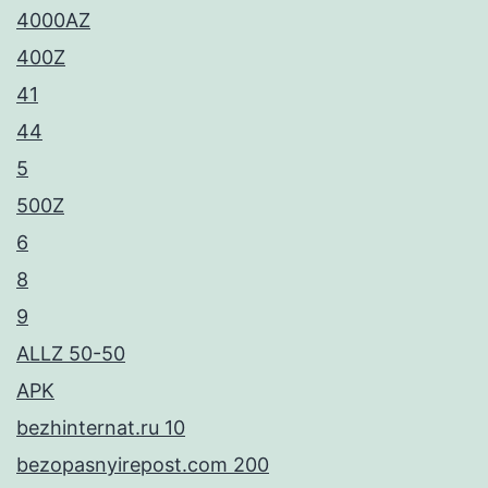
4000AZ
400Z
41
44
5
500Z
6
8
9
ALLZ 50-50
APK
bezhinternat.ru 10
bezopasnyirepost.com 200