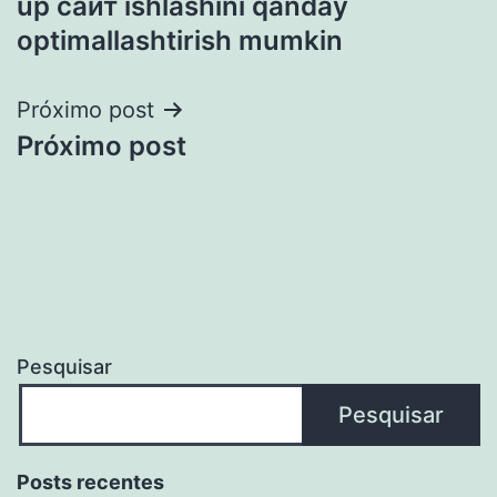
up сайт ishlashini qanday
Post
optimallashtirish mumkin
Próximo post
Próximo post
Pesquisar
Pesquisar
Posts recentes