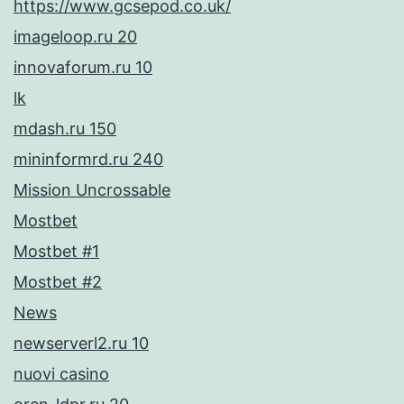
https://www.gcsepod.co.uk/
imageloop.ru 20
innovaforum.ru 10
lk
mdash.ru 150
mininformrd.ru 240
Mission Uncrossable
Mostbet
Mostbet #1
Mostbet #2
News
newserverl2.ru 10
nuovi casino