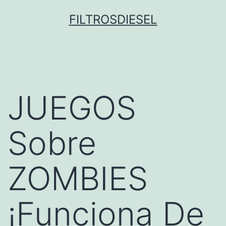
Pular
FILTROSDIESEL
para
o
conteúdo
JUEGOS
Sobre
ZOMBIES
¡Funciona De