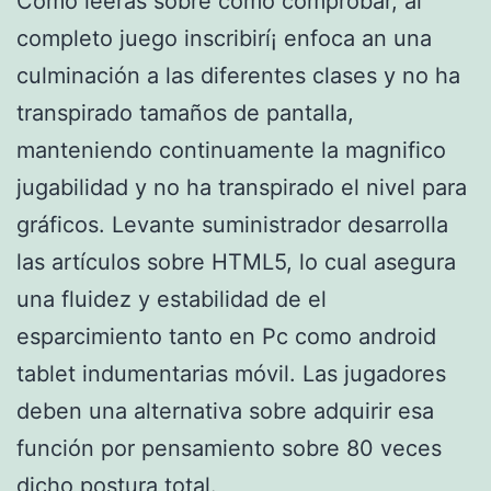
Como leerás sobre como comprobar, al
completo juego inscribirí¡ enfoca an una
culminación a las diferentes clases y no ha
transpirado tamaños de pantalla,
manteniendo continuamente la magnifico
jugabilidad y no ha transpirado el nivel para
gráficos. Levante suministrador desarrolla
las artículos sobre HTML5, lo cual asegura
una fluidez y estabilidad de el
esparcimiento tanto en Pc como android
tablet indumentarias móvil. Las jugadores
deben una alternativa sobre adquirir esa
función por pensamiento sobre 80 veces
dicho postura total.