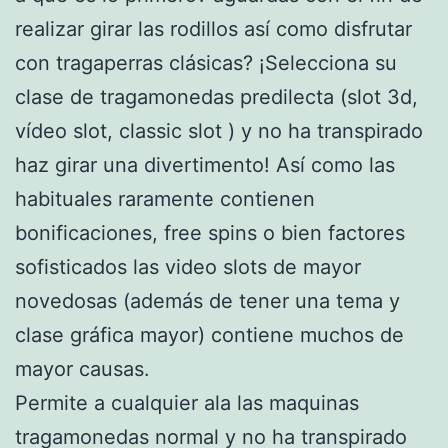
realizar girar las rodillos así­ como disfrutar
con tragaperras clásicas? ¡Selecciona su
clase de tragamonedas predilecta (slot 3d,
vídeo slot, classic slot ) y no ha transpirado
haz girar una divertimento! Así como las
habituales raramente contienen
bonificaciones, free spins o bien factores
sofisticados las video slots de mayor
novedosas (además de tener una tema y
clase gráfica mayor) contiene muchos de
mayor causas.
Permite a cualquier ala las maquinas
tragamonedas normal y no ha transpirado