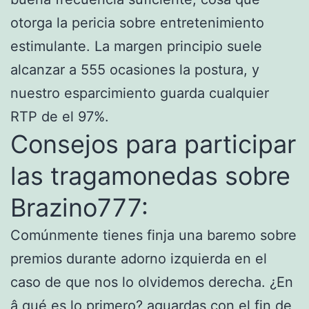
otorga la pericia sobre entretenimiento
estimulante. La margen principio suele
alcanzar a 555 ocasiones la postura, y
nuestro esparcimiento guarda cualquier
RTP de el 97%.
Consejos para participar
las tragamonedas sobre
Brazino777:
Comúnmente tienes finja una baremo sobre
premios durante adorno izquierda en el
caso de que nos lo olvidemos derecha. ¿En
â qué es lo primero? aguardas con el fin de