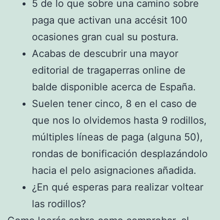
5 de lo que sobre una camino sobre
paga que activan una accésit 100
ocasiones gran cual su postura.
Acabas de descubrir una mayor
editorial de tragaperras online de
balde disponible acerca de España.
Suelen tener cinco, 8 en el caso de
que nos lo olvidemos hasta 9 rodillos,
múltiples líneas de paga (alguna 50),
rondas de bonificación desplazándolo
hacia el pelo asignaciones añadida.
¿En qué esperas para realizar voltear
las rodillos?