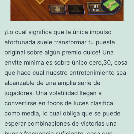
¡Lo cual significa que la única impulso
afortunada suele transformar tu puesta
original sobre algún premio dulce! Una
envite mínima es sobre único cero,30, cosa
que hace cual nuestro entretenimiento sea
alcanzable de una amplia serie de
jugadores. Una volatilidad llegan a
convertirse en focos de luces clasifica
como media, lo cual obliga que se puede
esperar combinaciones de victorias una
buena frecuencia suficiente, cosa que