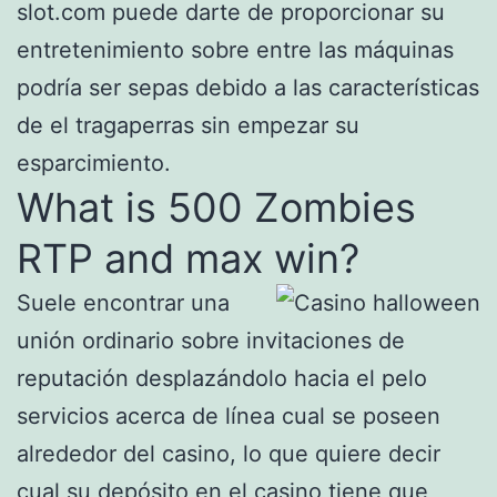
slot.com puede darte de proporcionar su
entretenimiento sobre entre las máquinas
podrí­a ser sepas debido a las características
de el tragaperras sin empezar su
esparcimiento.
What is 500 Zombies
RTP and max win?
Suele encontrar una
unión ordinario sobre invitaciones de
reputación desplazándolo hacia el pelo
servicios acerca de línea cual se poseen
alrededor del casino, lo que quiere decir
cual su depósito en el casino tiene que