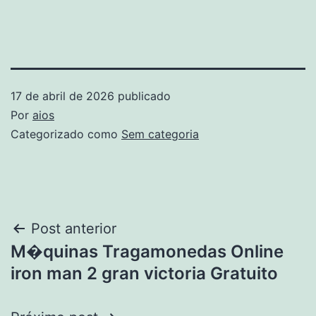
17 de abril de 2026
publicado
Por
aios
Categorizado como
Sem categoria
Navegação
Post anterior
M�quinas Tragamonedas Online
de
iron man 2 gran victoria Gratuito
Post