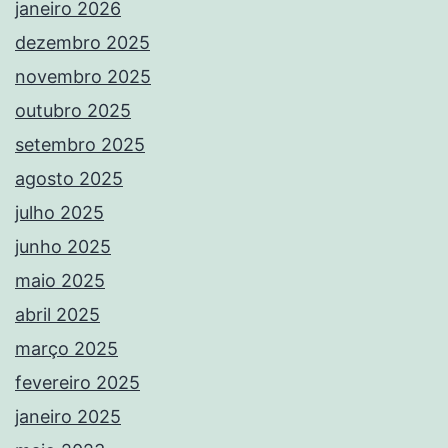
janeiro 2026
dezembro 2025
novembro 2025
outubro 2025
setembro 2025
agosto 2025
julho 2025
junho 2025
maio 2025
abril 2025
março 2025
fevereiro 2025
janeiro 2025