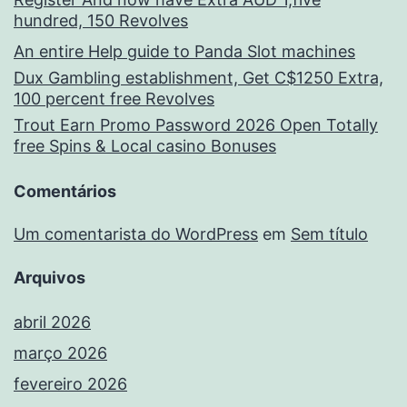
hundred, 150 Revolves
An entire Help guide to Panda Slot machines
Dux Gambling establishment, Get C$1250 Extra,
100 percent free Revolves
Trout Earn Promo Password 2026 Open Totally
free Spins & Local casino Bonuses
Comentários
Um comentarista do WordPress
em
Sem título
Arquivos
abril 2026
março 2026
fevereiro 2026