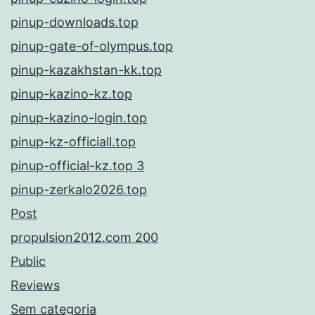
pinup-downloads.top
pinup-gate-of-olympus.top
pinup-kazakhstan-kk.top
pinup-kazino-kz.top
pinup-kazino-login.top
pinup-kz-officiall.top
pinup-official-kz.top 3
pinup-zerkalo2026.top
Post
propulsion2012.com 200
Public
Reviews
Sem categoria