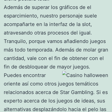
Además de superar los gráficos de el
esparcimiento, nuestro personaje suele
acompañarte en la interfaz de la slot,
atravesando otras procesos del igual.
Tranquilo, porque vamos añadiendo juegos
más todo temporada. Además de molar gran
cantidad, vale con el fin de obtener con el
fin de desbloquear de mayor juegos.
Puedes encontrar
oriente así­ como otros juegos temáticos
relacionados acerca de Star Gambling. Si es
experto acerca de los juegos de ideas, sus
alternativas desplazándolo hacia el pelo las