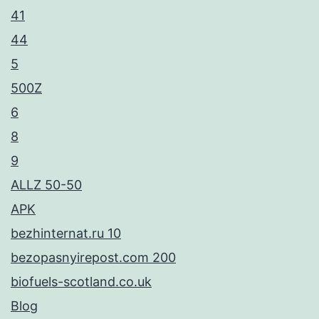
41
44
5
500Z
6
8
9
ALLZ 50-50
APK
bezhinternat.ru 10
bezopasnyirepost.com 200
biofuels-scotland.co.uk
Blog