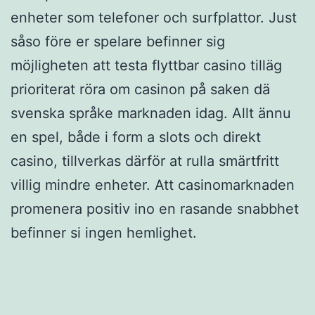
enheter som telefoner och surfplattor. Just
såso före er spelare befinner sig
möjligheten att testa flyttbar casino tilläg
prioriterat röra om casinon på saken dä
svenska språke marknaden idag. Allt ännu
en spel, både i form a slots och direkt
casino, tillverkas därför at rulla smärtfritt
villig mindre enheter. Att casinomarknaden
promenera positiv ino en rasande snabbhet
befinner si ingen hemlighet.