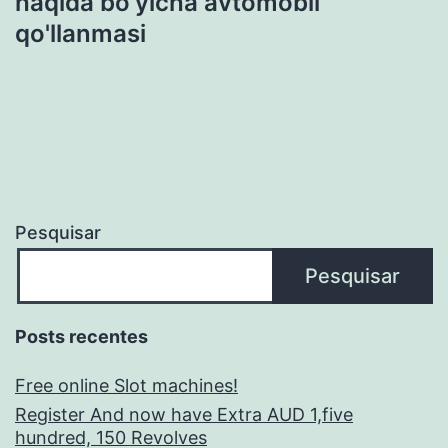
haqida bo'yicha avtomobil
qo'llanmasi
Pesquisar
Pesquisar
Posts recentes
Free online Slot machines!
Register And now have Extra AUD 1,five
hundred, 150 Revolves