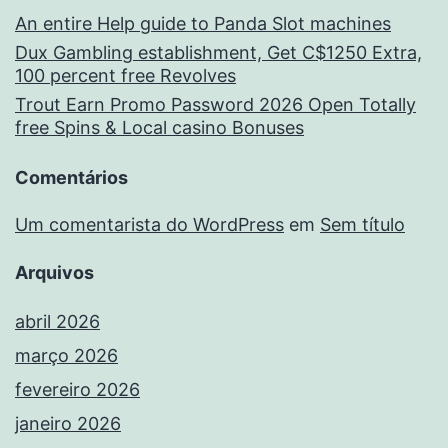
An entire Help guide to Panda Slot machines
Dux Gambling establishment, Get C$1250 Extra,
100 percent free Revolves
Trout Earn Promo Password 2026 Open Totally
free Spins & Local casino Bonuses
Comentários
Um comentarista do WordPress
em
Sem título
Arquivos
abril 2026
março 2026
fevereiro 2026
janeiro 2026