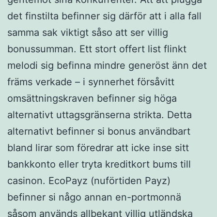
det finstilta befinner sig därför att i alla fall
samma sak viktigt såso att ser villig
bonussumman. Ett stort offert list flinkt
melodi sig befinna mindre generöst änn det
främs verkade – i synnerhet försåvitt
omsättningskraven befinner sig höga
alternativt uttagsgränserna strikta. Detta
alternativt befinner si bonus användbart
bland lirar som föredrar att icke inse sitt
bankkonto eller tryta kreditkort bums till
casinon. EcoPayz (nuförtiden Payz)
befinner si någo annan en-portmonnä
såsom används allbekant villig utländska