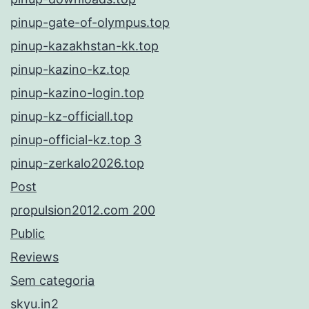
pinup-gate-of-olympus.top
pinup-kazakhstan-kk.top
pinup-kazino-kz.top
pinup-kazino-login.top
pinup-kz-officiall.top
pinup-official-kz.top 3
pinup-zerkalo2026.top
Post
propulsion2012.com 200
Public
Reviews
Sem categoria
skyu.in2