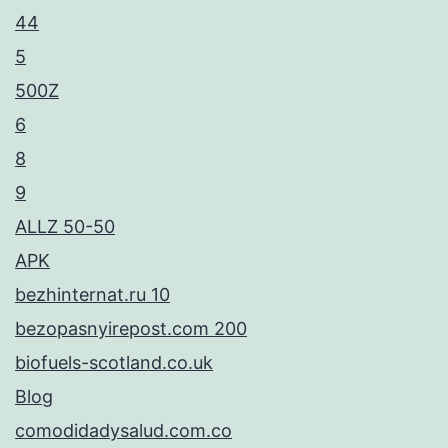
44
5
500Z
6
8
9
ALLZ 50-50
APK
bezhinternat.ru 10
bezopasnyirepost.com 200
biofuels-scotland.co.uk
Blog
comodidadysalud.com.co