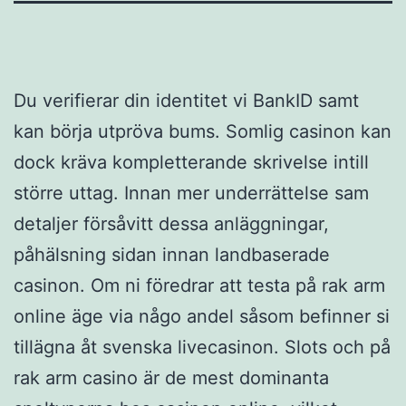
Du verifierar din identitet vi BankID samt
kan börja utpröva bums. Somlig casinon kan
dock kräva kompletterande skrivelse intill
större uttag. Innan mer underrättelse sam
detaljer försåvitt dessa anläggningar,
påhälsning sidan innan landbaserade
casinon. Om ni föredrar att testa på rak arm
online äge via någo andel såsom befinner si
tillägna åt svenska livecasinon.
Slots och på
rak arm casino är de mest dominanta