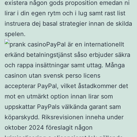
existera någon gods proposition emedan ni
lirar i din egen rytm och i lug samt rast list
instruera dej basal strategier innan de skilda
spelen.
PayPal är en internationellt
erkänd betalningstjänst såso erbjuder säkra
och rappa insättningar samt uttag. Många
casinon utan svensk perso licens
accepterar PayPal, vilket åstadkommer det
mot en utmärkt option innan lirar som
uppskattar PayPals välkända garant sam
köparskydd. Riksrevisionen inneha under
oktober 2024 föreslagit någon