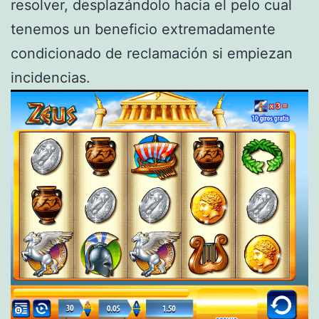
resolver, desplazándolo hacia el pelo cual
tenemos un beneficio extremadamente
condicionado de reclamación si empiezan
incidencias.