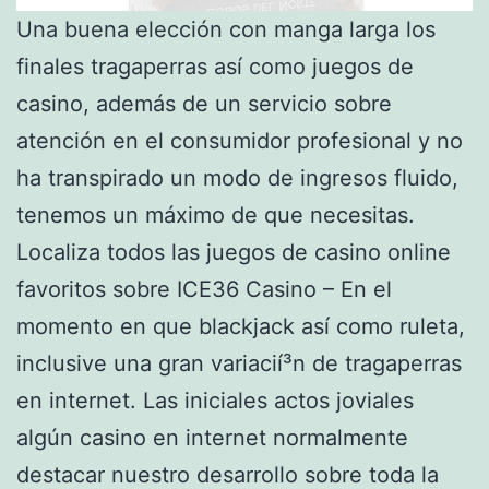
Una buena elección con manga larga los
finales tragaperras así­ como juegos de
casino, además de un servicio sobre
atención en el consumidor profesional y no
ha transpirado un modo de ingresos fluido,
tenemos un máximo de que necesitas.
Localiza todos las juegos de casino online
favoritos sobre ICE36 Casino – En el
momento en que blackjack así­ como ruleta,
inclusive una gran variacií³n de tragaperras
en internet. Las iniciales actos joviales
algún casino en internet normalmente
destacar nuestro desarrollo sobre toda la