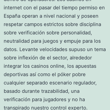
internet con el pasar del tiempo permiso en
España operan a nivel nacional y poseen
respetar campos estrictos sobre disciplina
sobre verificación sobre personalidad,
neutralidad para juegos y empuje para los
datos. Levante velocidades supuso un tema
sobre inflexión de el sector, alrededor
integrar los casinos online, los apuestas
deportivas así­ como el póker pobre
cualquier separado escenario regulador,
basado durante trazabilidad, una
verificación para jugadores y no ha
transpirado nuestro control experto.