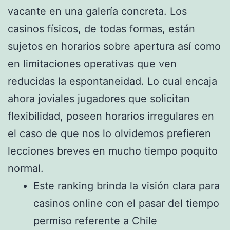
vacante en una galería concreta. Los
casinos físicos, de todas formas, están
sujetos en horarios sobre apertura así­ como
en limitaciones operativas que ven
reducidas la espontaneidad. Lo cual encaja
ahora joviales jugadores que solicitan
flexibilidad, poseen horarios irregulares en
el caso de que nos lo olvidemos prefieren
lecciones breves en mucho tiempo poquito
normal.
Este ranking brinda la visión clara para
casinos online con el pasar del tiempo
permiso referente a Chile