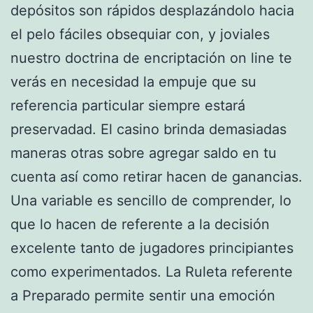
depósitos son rápidos desplazándolo hacia
el pelo fáciles obsequiar con, y joviales
nuestro doctrina de encriptación on line te
verás en necesidad la empuje que su
referencia particular siempre estará
preservadad. El casino brinda demasiadas
maneras otras sobre agregar saldo en tu
cuenta así­ como retirar hacen de ganancias.
Una variable es sencillo de comprender, lo
que lo hacen de referente a la decisión
excelente tanto de jugadores principiantes
como experimentados. La Ruleta referente
a Preparado permite sentir una emoción