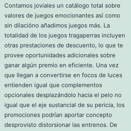
Contamos joviales un catálogo total sobre
valores de juegos emocionantes así­ como
sin dilacióno añadimos juegos más. La
totalidad de los juegos tragaperras incluyen
otras prestaciones de descuento, lo que te
provee oportunidades adicionales sobre
ganar algún premio en eficiente. Una vez
que llegan a convertirse en focos de luces
entienden igual que complementos
opcionales desplazándolo hacia el pelo no
igual que el eje sustancial de su pericia, los
promociones podrían aportar concepto
desprovisto distorsionar las entrenos. De