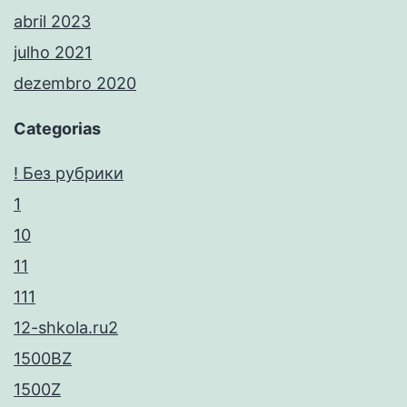
abril 2023
julho 2021
dezembro 2020
Categorias
! Без рубрики
1
10
11
111
12-shkola.ru2
1500BZ
1500Z