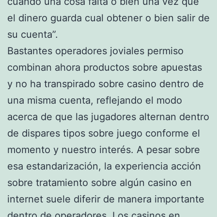
cuando una cosa falta o bien una vez que
el dinero guarda cual obtener o bien salir de
su cuenta”.
Bastantes operadores joviales permiso
combinan ahora productos sobre apuestas
y no ha transpirado sobre casino dentro de
una misma cuenta, reflejando el modo
acerca de que las jugadores alternan dentro
de dispares tipos sobre juego conforme el
momento y nuestro interés. A pesar sobre
esa estandarización, la experiencia acción
sobre tratamiento sobre algún casino en
internet suele diferir de manera importante
dentro de operadores. Los casinos en