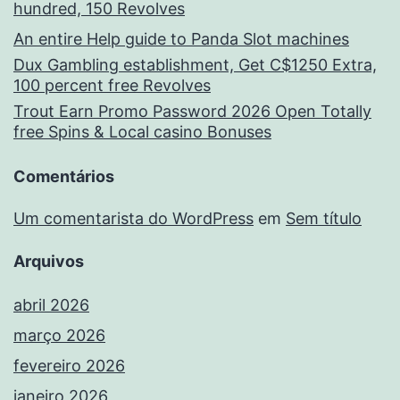
hundred, 150 Revolves
An entire Help guide to Panda Slot machines
Dux Gambling establishment, Get C$1250 Extra,
100 percent free Revolves
Trout Earn Promo Password 2026 Open Totally
free Spins & Local casino Bonuses
Comentários
Um comentarista do WordPress
em
Sem título
Arquivos
abril 2026
março 2026
fevereiro 2026
janeiro 2026