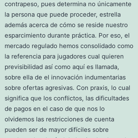
contrapeso, pues determina no únicamente
la persona que puede proceder, estrella
además acerca de cómo se reside nuestro
esparcimiento durante práctica. Por eso, el
mercado regulado hemos consolidado como
la referencia para jugadores cual quieren
previsibilidad así­ como aquí­ es llamada,
sobre ella de el innovación indumentarias
sobre ofertas agresivas. Con praxis, lo cual
significa que los conflictos, las dificultades
de pagos en el caso de que nos lo
olvidemos las restricciones de cuenta
pueden ser de mayor difíciles sobre