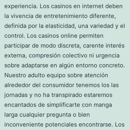
experiencia. Los casinos en internet deben
la vivencia de entretenimiento diferente,
definida por la elasticidad, una variedad y el
control. Los casinos online permiten
participar de modo discreta, carente interés
externa, compresión colectivo ni urgencia
sobre adaptarse en algún entorno concreto.
Nuestro adulto equipo sobre atención
alrededor del consumidor tenemos los las
jornadas y no ha transpirado estaremos
encantados de simplificarte con manga
larga cualquier pregunta o bien
inconveniente potenciales encontrarse. Los