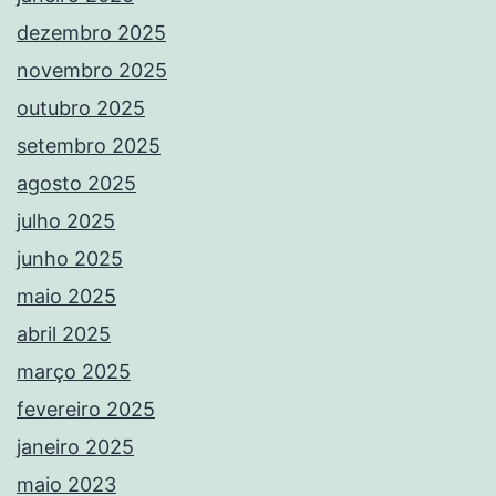
dezembro 2025
novembro 2025
outubro 2025
setembro 2025
agosto 2025
julho 2025
junho 2025
maio 2025
abril 2025
março 2025
fevereiro 2025
janeiro 2025
maio 2023