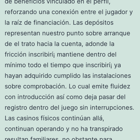
de beneficios vinculado en el perfil,
reforzando una conexión entre el jugador y
la raíz de financiación. Las depósitos
representan nuestro punto sobre arranque
de el trato hacia la cuenta, adonde la
fricción inscribirí¡ mantiene dentro del
mínimo todo el tiempo que inscribirí¡ ya
hayan adquirido cumplido las instalaciones
sobre comprobación. Lo cual emite fluidez
con introducción así­ como deja pasar del
registro dentro del juego sin interrupciones.
Las casinos físicos continúan allá,
continuan operando y no ha transpirado
resultan familiares, no obstante para