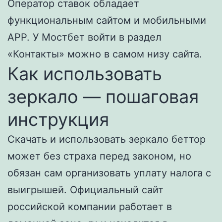
Оператор ставок обладает
функциональным сайтом и мобильными
APP. У Мостбет войти в раздел
«Контакты» можно в самом низу сайта.
Как использовать
зеркало — пошаговая
инструкция
Скачать и использовать зеркало беттор
может без страха перед законом, но
обязан сам организовать уплату налога с
выигрышей. Официальный сайт
российской компании работает в