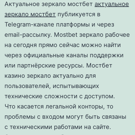
Актуальное зеркало мостбет
актуальное
зеркало мостбет
публикуется в
Telegram-канале платформы и через
email-рассылку. Mostbet зеркало рабочее
на сегодня прямо сейчас можно найти
через официальные каналы поддержки
или партнёрские ресурсы. Мостбет
казино зеркало актуально для
пользователей, испытывающих
технические сложности с доступом.
Что касается легальной конторы, то
проблемы с входом могут быть связаны
с техническими работами на сайте.