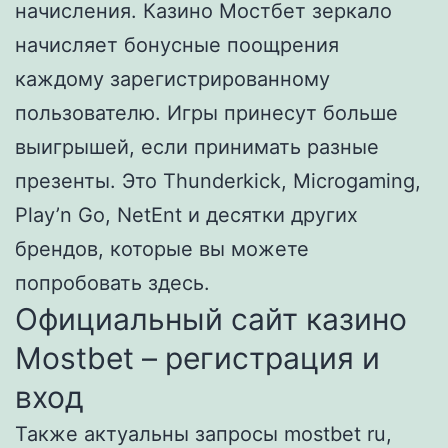
начисления. Казино Мостбет зеркало
начисляет бонусные поощрения
каждому зарегистрированному
пользователю. Игры принесут больше
выигрышей, если принимать разные
презенты. Это Thunderkick, Microgaming,
Play’n Go, NetEnt и десятки других
брендов, которые вы можете
попробовать здесь.
Официальный сайт казино
Mostbet – регистрация и
вход
Также актуальны запросы mostbet ru,