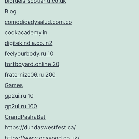
biofuels-scotland.co.uk
Blog
comodidadysalud.com.co
cookacademy.in
digitekindia.co.in2
feelyourbody.ru 10
fortboyard.online 20
fraternize06.ru 200
Games
gp2ui.ru 10
gp2ui.ru 100
GrandPashaBet
https://dundaswestfest.ca/
https://www.gcsepod.co.uk/