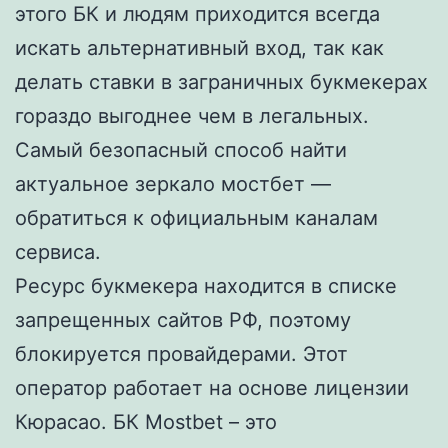
этого БК и людям приходится всегда
искать альтернативный вход, так как
делать ставки в заграничных букмекерах
гораздо выгоднее чем в легальных.
Самый безопасный способ найти
актуальное зеркало мостбет —
обратиться к официальным каналам
сервиса.
Ресурс букмекера находится в списке
запрещенных сайтов РФ, поэтому
блокируется провайдерами. Этот
оператор работает на основе лицензии
Кюрасао. БК Mostbet – это