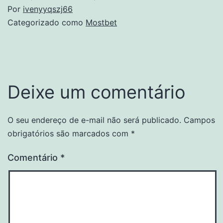
Por
ivenyyqszj66
Categorizado como
Mostbet
Deixe um comentário
O seu endereço de e-mail não será publicado.
Campos
obrigatórios são marcados com
*
Comentário
*