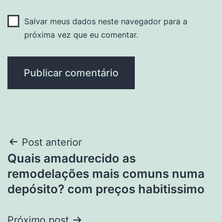
Salvar meus dados neste navegador para a
próxima vez que eu comentar.
Navegação
Post anterior
Quais amadurecido as
de
remodelações mais comuns numa
Post
depósito? com preços habitissimo
Próximo post