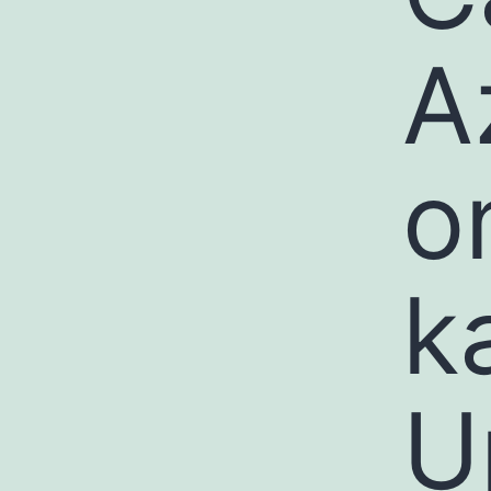
A
o
k
U