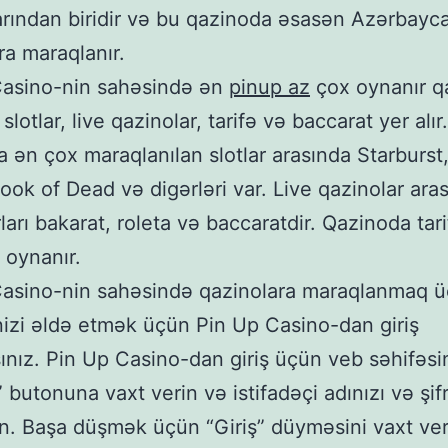
larından biridir və bu qazinoda əsasən Azərbayca
ra maraqlanır.
Casino-nin sahəsində ən
pinup az
çox oynanır q
slotlar, live qazinolar, tarifə və baccarat yer alır.
 ən çox maraqlanılan slotlar arasında Starburst
ook of Dead və digərləri var. Live qazinolar ara
ları bakarat, roleta və baccaratdir. Qazinoda tar
 oynanır.
asino-nin sahəsində qazinolara maraqlanmaq ü
nizi əldə etmək üçün Pin Up Casino-dan giriş
ınız. Pin Up Casino-dan giriş üçün veb səhifəsi
 butonuna vaxt verin və istifadəçi adınızı və şif
in. Başa düşmək üçün “Giriş” düyməsini vaxt ver