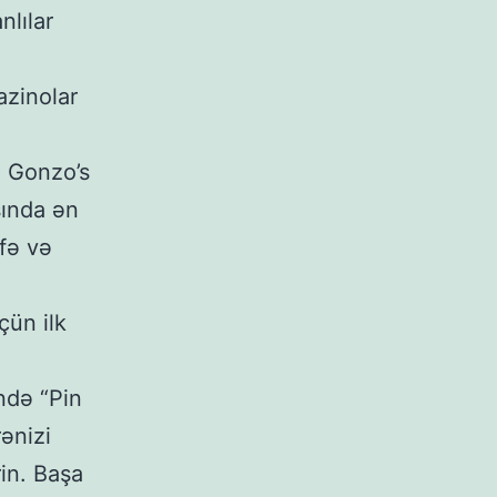
nlılar
azinolar
, Gonzo’s
sında ən
ifə və
çün ilk
ndə “Pin
rənizi
in. Başa