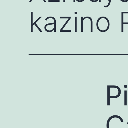
kazino 
P
C