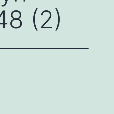
48 (2)