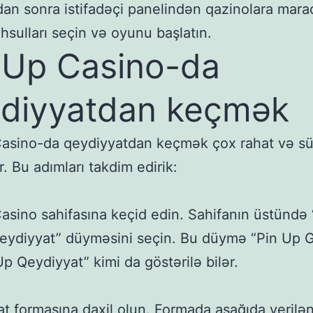
n sonra istifadəçi panelindən qazinolara mar
sulları seçin və oyunu başlatın.
 Up Casino-da
diyyatdan keçmək
asino-da qeydiyyatdan keçmək çox rahat və sürə
r. Bu adımları takdim edirik:
asino sahifasına keçid edin. Sahifanın üstündə 
eydiyyat” düyməsini seçin. Bu düymə “Pin Up Gi
Up Qeydiyyat” kimi da göstərilə bilər.
t formasına daxil olun. Formada aşağıda verilə