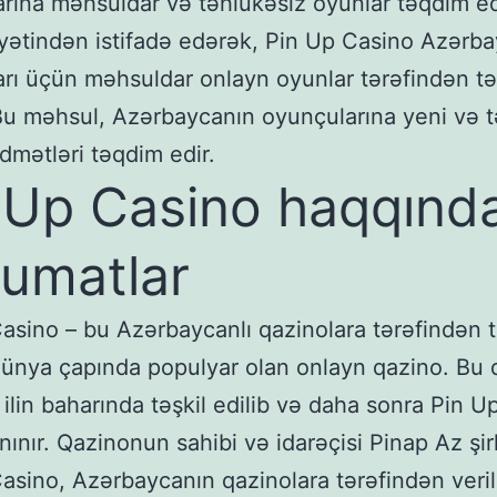
rına məhsuldar və təhlükəsiz oyunlar təqdim ed
yətindən istifadə edərək, Pin Up Casino Azərb
ları üçün məhsuldar onlayn oyunlar tərəfindən t
Bu məhsul, Azərbaycanın oyunçularına yeni və t
idmətləri təqdim edir.
 Up Casino haqqınd
umatlar
asino – bu Azərbaycanlı qazinolara tərəfindən 
dünya çapında populyar olan onlayn qazino. Bu 
ilin baharında təşkil edilib və daha sonra Pin U
anınır. Qazinonun sahibi və idarəçisi Pinap Az şirk
asino, Azərbaycanın qazinolara tərəfindən veri