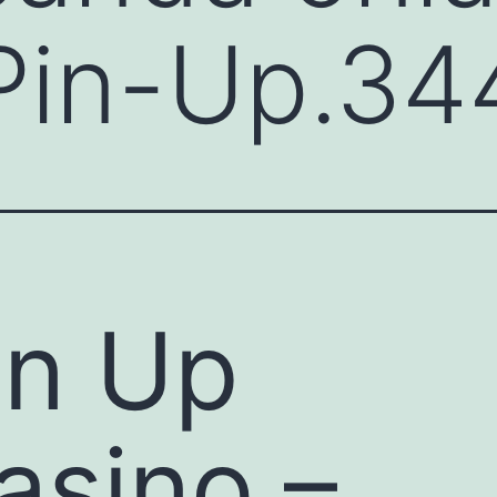
Pin-Up.34
in Up
asino –