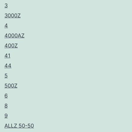
3
3000Z
4
4000AZ
400Z
41
44
5
500Z
6
8
9
ALLZ 50-50