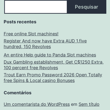
Pesquisar
Posts recentes
Free online Slot machines!
Register And now have Extra AUD 1,five
hundred, 150 Revolves
An entire Help guide to Panda Slot machines
Dux Gambling establishment, Get C$1250 Extra,
100 percent free Revolves
Trout Earn Promo Password 2026 Open Totally
free Spins & Local casino Bonuses
Comentários
Um comentarista do WordPress
em
Sem título