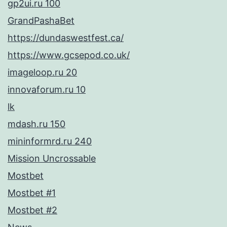
gp2ui.ru 100
GrandPashaBet
https://dundaswestfest.ca/
https://www.gcsepod.co.uk/
imageloop.ru 20
innovaforum.ru 10
lk
mdash.ru 150
mininformrd.ru 240
Mission Uncrossable
Mostbet
Mostbet #1
Mostbet #2