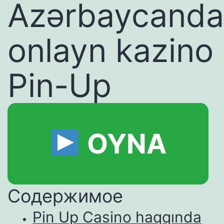
Azərbaycanda
onlayn kazino
Pin-Up
OYNA
Содержимое
Pin Up Casino haqqında