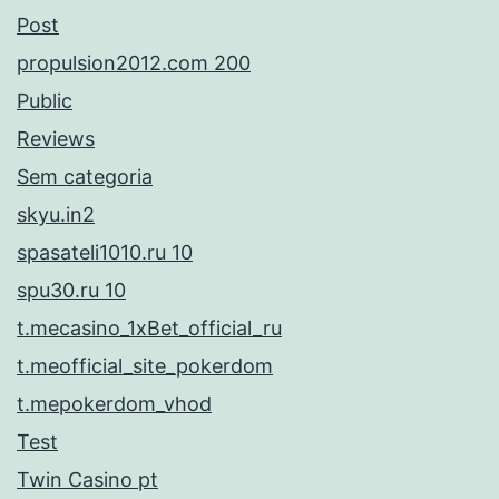
Post
propulsion2012.com 200
Public
Reviews
Sem categoria
skyu.in2
spasateli1010.ru 10
spu30.ru 10
t.mecasino_1xBet_official_ru
t.meofficial_site_pokerdom
t.mepokerdom_vhod
Test
Twin Casino pt