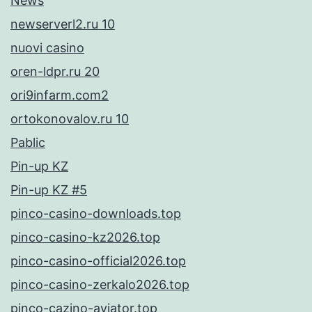
News
newserverl2.ru 10
nuovi casino
oren-ldpr.ru 20
ori9infarm.com2
ortokonovalov.ru 10
Pablic
Pin-up KZ
Pin-up KZ #5
pinco-casino-downloads.top
pinco-casino-kz2026.top
pinco-casino-official2026.top
pinco-casino-zerkalo2026.top
pinco-cazino-aviator.top