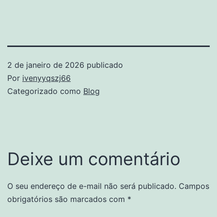
2 de janeiro de 2026
publicado
Por
ivenyyqszj66
Categorizado como
Blog
Deixe um comentário
O seu endereço de e-mail não será publicado.
Campos
obrigatórios são marcados com
*