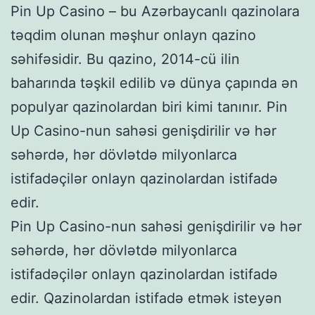
Pin Up Casino – bu Azərbaycanlı qazinolara
təqdim olunan məşhur onlayn qazino
səhifəsidir. Bu qazino, 2014-cü ilin
baharında təşkil edilib və dünya çapında ən
populyar qazinolardan biri kimi tanınır. Pin
Up Casino-nun sahəsi genişdirilir və hər
səhərdə, hər dövlətdə milyonlarca
istifadəçilər onlayn qazinolardan istifadə
edir.
Pin Up Casino-nun sahəsi genişdirilir və hər
səhərdə, hər dövlətdə milyonlarca
istifadəçilər onlayn qazinolardan istifadə
edir. Qazinolardan istifadə etmək isteyən