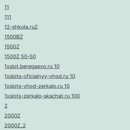
11
111
12-shkola.ru2
1500BZ
1500Z
1500Z 50-50
1xslot.beregaevo.ru 10
1xslots-oficialnyy-vhod.ru 10
1xslots-vhod-zerkalo.ru 10
1xslots-zerkalo-skachat.ru 100
2
2000Z
2000Z_2