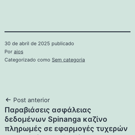
30 de abril de 2025
publicado
Por
aios
Categorizado como
Sem categoria
Navegação
Post anterior
Παραβιάσεις ασφάλειας
de
δεδομένων Spinanga καζίνο
Post
πληρωμές σε εφαρμογές τυχερών