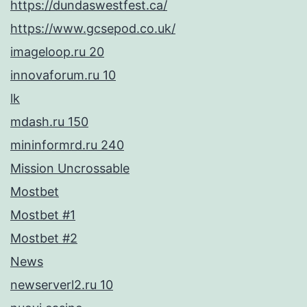
https://dundaswestfest.ca/
https://www.gcsepod.co.uk/
imageloop.ru 20
innovaforum.ru 10
lk
mdash.ru 150
mininformrd.ru 240
Mission Uncrossable
Mostbet
Mostbet #1
Mostbet #2
News
newserverl2.ru 10