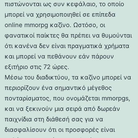
πιστώνονται ως συν κεφάλαιο, το οποίο
μπορεί να χρησιμοποιηθεί σε επίπεδα
online mmorpg καζίνο. Ωστόσο, οι
φανατικοί παίκτες θα πρέπει να θυμούνται
ότι κανένα δεν είναι πραγματικά χρήματα
και μπορεί να πεθάνουν εάν πάρουν
εξιτήριο στις 72 ώρες.
Μέσω του διαδικτύου, τα καζίνο μπορεί να
περιορίζουν ένα σημαντικό μέγεθος
πονταρίσματος, που ονομάζεται mmorpgs,
και να ξεκινούν μια σειρά από δωρεάν
παιχνίδια στη διάθεσή σας για να
διασφαλίσουν ότι οι προσφορές είναι