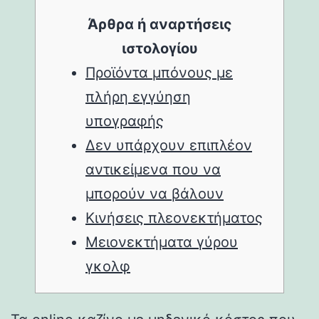
Άρθρα ή αναρτήσεις
ιστολογίου
Προϊόντα μπόνους με
πλήρη εγγύηση
υπογραφής
Δεν υπάρχουν επιπλέον
αντικείμενα που να
μπορούν να βάλουν
Κινήσεις πλεονεκτήματος
Μειονεκτήματα γύρου
γκολφ