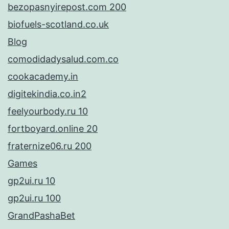
bezopasnyirepost.com 200
biofuels-scotland.co.uk
Blog
comodidadysalud.com.co
cookacademy.in
digitekindia.co.in2
feelyourbody.ru 10
fortboyard.online 20
fraternize06.ru 200
Games
gp2ui.ru 10
gp2ui.ru 100
GrandPashaBet