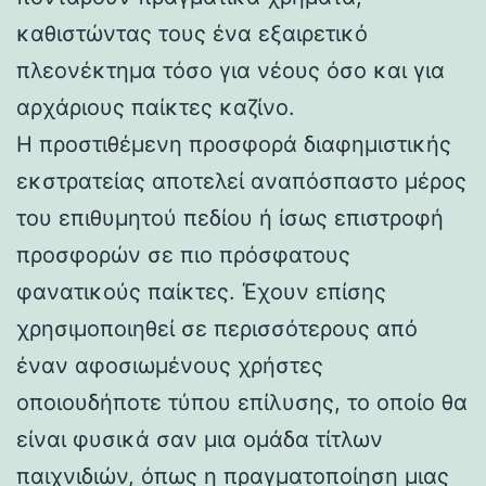
καθιστώντας τους ένα εξαιρετικό
πλεονέκτημα τόσο για νέους όσο και για
αρχάριους παίκτες καζίνο.
Η προστιθέμενη προσφορά διαφημιστικής
εκστρατείας αποτελεί αναπόσπαστο μέρος
του επιθυμητού πεδίου ή ίσως επιστροφή
προσφορών σε πιο πρόσφατους
φανατικούς παίκτες. Έχουν επίσης
χρησιμοποιηθεί σε περισσότερους από
έναν αφοσιωμένους χρήστες
οποιουδήποτε τύπου επίλυσης, το οποίο θα
είναι φυσικά σαν μια ομάδα τίτλων
παιχνιδιών, όπως η πραγματοποίηση μιας