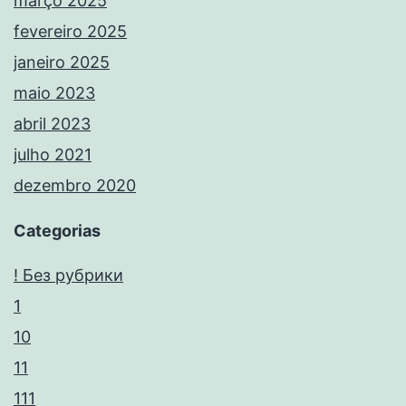
março 2025
fevereiro 2025
janeiro 2025
maio 2023
abril 2023
julho 2021
dezembro 2020
Categorias
! Без рубрики
1
10
11
111