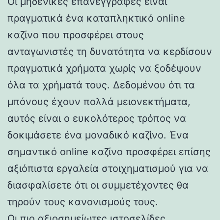
Οι μηδενικές επανεγγραφές είναι
πραγματικά ένα καταπληκτικό online
καζίνο που προσφέρει στους
ανταγωνιστές τη δυνατότητα να κερδίσουν
πραγματικά χρήματα χωρίς να ξοδέψουν
όλα τα χρήματά τους. Δεδομένου ότι τα
μπόνους έχουν πολλά μειονεκτήματα,
αυτός είναι ο ευκολότερος τρόπος να
δοκιμάσετε ένα μοναδικό καζίνο. Ένα
σημαντικό online καζίνο προσφέρει επίσης
αξιόπιστα εργαλεία στοιχηματισμού για να
διασφαλίσετε ότι οι συμμετέχοντες θα
τηρούν τους κανονισμούς τους.
Οι πιο αξιοσημείωτες ιστοσελίδες