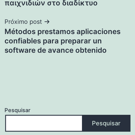
παιχνιδιών στο διαδίκτυο
Próximo post
Métodos prestamos aplicaciones
confiables para preparar un
software de avance obtenido
Pesquisar
Pesquisar