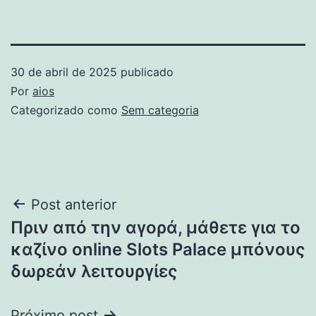
30 de abril de 2025
publicado
Por
aios
Categorizado como
Sem categoria
Navegação
Post anterior
Πριν από την αγορά, μάθετε για το
de
καζίνο online Slots Palace μπόνους
Post
δωρεάν λειτουργίες
Próximo post