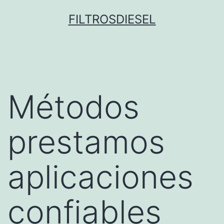
Pular
FILTROSDIESEL
para
o
conteúdo
Métodos
prestamos
aplicaciones
confiables