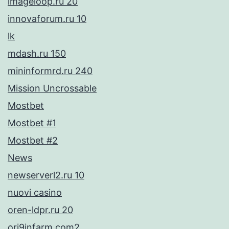
imageloop.ru 20
innovaforum.ru 10
lk
mdash.ru 150
mininformrd.ru 240
Mission Uncrossable
Mostbet
Mostbet #1
Mostbet #2
News
newserverl2.ru 10
nuovi casino
oren-ldpr.ru 20
ori9infarm.com2