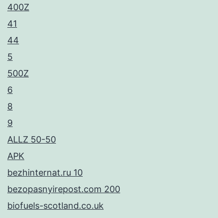
400Z
41
44
5
500Z
6
8
9
ALLZ 50-50
APK
bezhinternat.ru 10
bezopasnyirepost.com 200
biofuels-scotland.co.uk