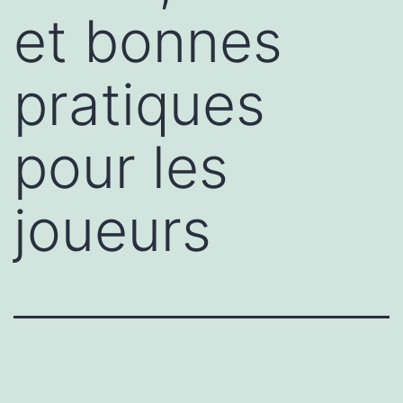
et bonnes
pratiques
pour les
joueurs