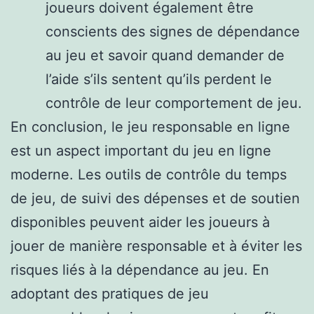
joueurs doivent également être
conscients des signes de dépendance
au jeu et savoir quand demander de
l’aide s’ils sentent qu’ils perdent le
contrôle de leur comportement de jeu.
En conclusion, le jeu responsable en ligne
est un aspect important du jeu en ligne
moderne. Les outils de contrôle du temps
de jeu, de suivi des dépenses et de soutien
disponibles peuvent aider les joueurs à
jouer de manière responsable et à éviter les
risques liés à la dépendance au jeu. En
adoptant des pratiques de jeu