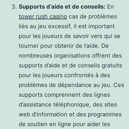
Supports d’aide et de conseils:
En
tower rush casino
cas de problèmes
liés au jeu excessif, il est important
pour les joueurs de savoir vers qui se
tourner pour obtenir de l’aide. De
nombreuses organisations offrent des
supports d’aide et de conseils gratuits
pour les joueurs confrontés à des
problèmes de dépendance au jeu. Ces
supports comprennent des lignes
d’assistance téléphonique, des sites
web d’information et des programmes
de soutien en ligne pour aider les