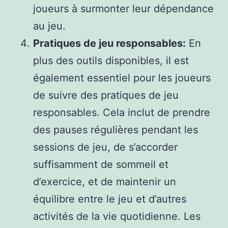
joueurs à surmonter leur dépendance
au jeu.
Pratiques de jeu responsables:
En
plus des outils disponibles, il est
également essentiel pour les joueurs
de suivre des pratiques de jeu
responsables. Cela inclut de prendre
des pauses régulières pendant les
sessions de jeu, de s’accorder
suffisamment de sommeil et
d’exercice, et de maintenir un
équilibre entre le jeu et d’autres
activités de la vie quotidienne. Les