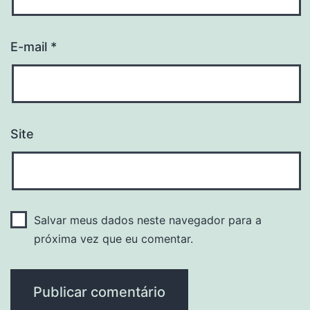
E-mail
*
Site
Salvar meus dados neste navegador para a
próxima vez que eu comentar.