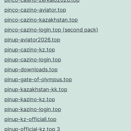
pinco-cazino-aviator.top
pinco-cazino-kazakhstan.top
pinco-cazino-login.top (second pack)
pinup-aviator2026.top
pinup-cazino-kz.top
pinup-cazino-login.top
pinup-downloads.top
pinup-gate-of-olympus.top
pinup-kazakhstan-kk.top
pinup-kazino-kz.top
pinup-kazino-login.top
pinup-kz-officiall.top
pinup-official-kz.top 3