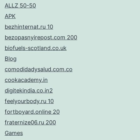
ALLZ 50-50
APK
bezhinternat.ru 10
bezopasnyirepost.com 200
biofuels-scotland.co.uk
Blog
comodidadysalud.com.co
cookacademy.in
digitekindia.co.in2
feelyourbody.ru 10
fortboyard.online 20
fraternize06.ru 200
Games