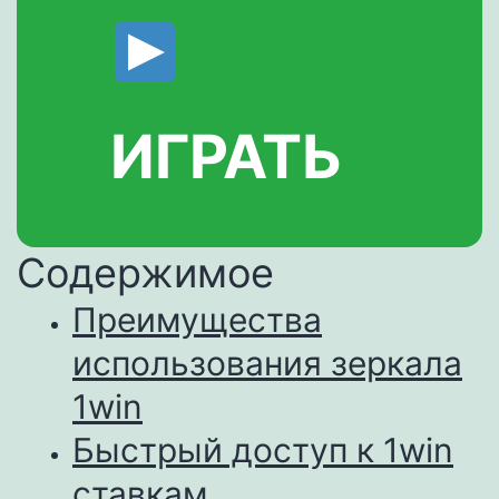
ИГРАТЬ
Содержимое
Преимущества
использования зеркала
1win
Быстрый доступ к 1win
ставкам