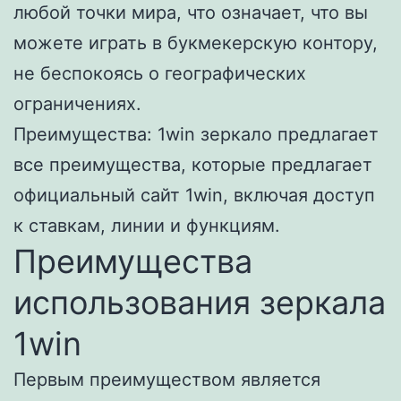
любой точки мира, что означает, что вы
можете играть в букмекерскую контору,
не беспокоясь о географических
ограничениях.
Преимущества: 1win зеркало предлагает
все преимущества, которые предлагает
официальный сайт 1win, включая доступ
к ставкам, линии и функциям.
Преимущества
использования зеркала
1win
Первым преимуществом является