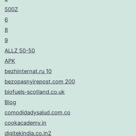
500Z
6
8
9
ALLZ 50-50
APK
bezhinternat.ru 10
bezopasnyirepost.com 200
biofuels-scotland.co.uk
Blog
comodidadysalud.com.co
cookacademy.in
digitekindia.co.in2