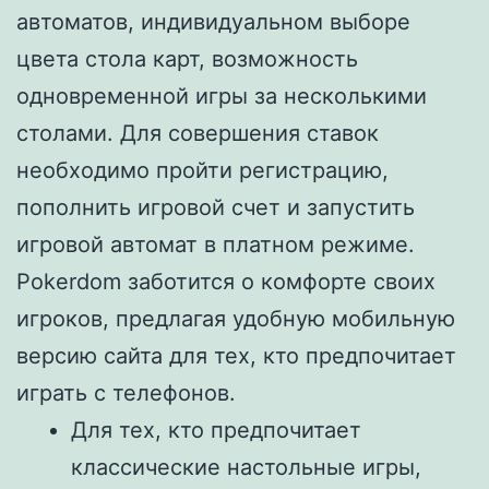
автоматов, индивидуальном выборе
цвета стола карт, возможность
одновременной игры за несколькими
столами. Для совершения ставок
необходимо пройти регистрацию,
пополнить игровой счет и запустить
игровой автомат в платном режиме.
Pokerdom заботится о комфорте своих
игроков, предлагая удобную мобильную
версию сайта для тех, кто предпочитает
играть с телефонов.
Для тех, кто предпочитает
классические настольные игры,