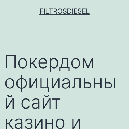
Pular
FILTROSDIESEL
para
o
conteúdo
Покердом
официальны
й сайт
казино и