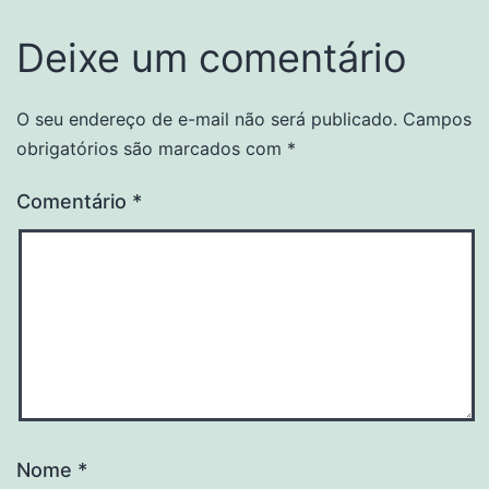
Deixe um comentário
O seu endereço de e-mail não será publicado.
Campos
obrigatórios são marcados com
*
Comentário
*
Nome
*