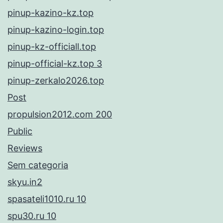
pinup-kazino-kz.top
pinup-kazino-login.top
pinup-kz-officiall.top
pinup-official-kz.top 3
pinup-zerkalo2026.top
Post
propulsion2012.com 200
Public
Reviews
Sem categoria
skyu.in2
spasateli1010.ru 10
spu30.ru 10