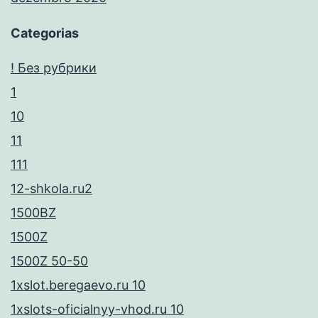
Categorias
! Без рубрики
1
10
11
111
12-shkola.ru2
1500BZ
1500Z
1500Z 50-50
1xslot.beregaevo.ru 10
1xslots-oficialnyy-vhod.ru 10