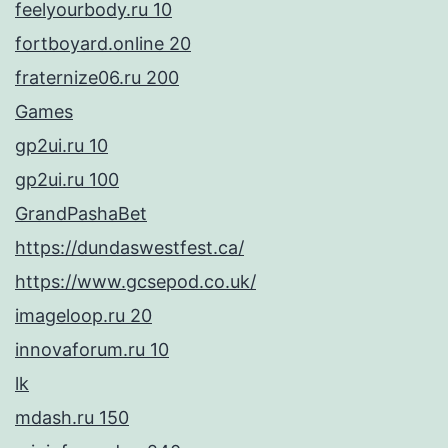
feelyourbody.ru 10
fortboyard.online 20
fraternize06.ru 200
Games
gp2ui.ru 10
gp2ui.ru 100
GrandPashaBet
https://dundaswestfest.ca/
https://www.gcsepod.co.uk/
imageloop.ru 20
innovaforum.ru 10
lk
mdash.ru 150