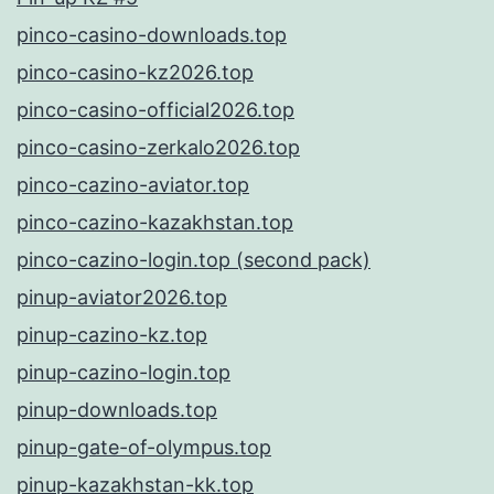
pinco-casino-downloads.top
pinco-casino-kz2026.top
pinco-casino-official2026.top
pinco-casino-zerkalo2026.top
pinco-cazino-aviator.top
pinco-cazino-kazakhstan.top
pinco-cazino-login.top (second pack)
pinup-aviator2026.top
pinup-cazino-kz.top
pinup-cazino-login.top
pinup-downloads.top
pinup-gate-of-olympus.top
pinup-kazakhstan-kk.top