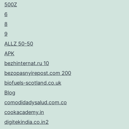
500Z
6
8
9
ALLZ 50-50
APK
bezhinternat.ru 10
bezopasnyirepost.com 200
biofuels-scotland.co.uk
Blog
comodidadysalud.com.co
cookacademy.in
digitekindia.co.in2