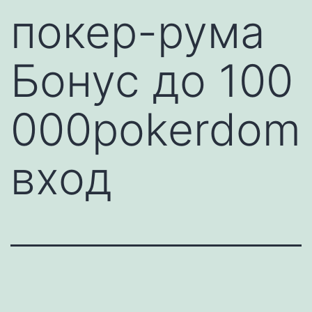
покер-рума
Бонус до 100
000pokerdom
вход