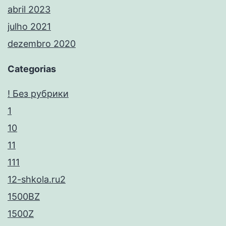
abril 2023
julho 2021
dezembro 2020
Categorias
! Без рубрики
1
10
11
111
12-shkola.ru2
1500BZ
1500Z