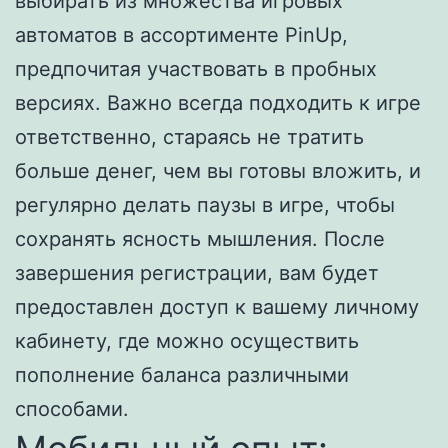
выбирать из множества игровых
автоматов в ассортименте PinUp,
предпочитая участвовать в пробных
версиях. Важно всегда подходить к игре
ответственно, стараясь не тратить
больше денег, чем вы готовы вложить, и
регулярно делать паузы в игре, чтобы
сохранять ясность мышления. После
завершения регистрации, вам будет
предоставлен доступ к вашему личному
кабинету, где можно осуществить
пополнение баланса различными
способами.