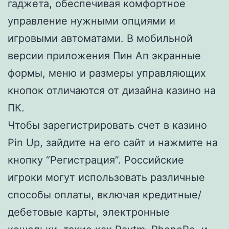
гаджета, обеспечивая комфортное
управление нужными опциями и
игровыми автоматами. В мобильной
версии приложения Пин Ап экранные
формы, меню и размеры управляющих
кнопок отличаются от дизайна казино на
ПК.
Чтобы зарегистрировать счет в казино
Pin Up, зайдите на его сайт и нажмите на
кнопку “Регистрация”. Российские
игроки могут использовать различные
способы оплаты, включая кредитные/
дебетовые карты, электронные