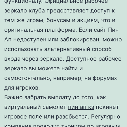
функционалу. Официальное рабочее
зеркало клуба предоставляет доступ к
тем же играм, бонусам и акциям, что и
оригинальная платформа. Если сайт Пин
Ап недоступен или заблокирован, можно
использовать альтернативный способ
входа через зеркало. Доступное рабочее
зеркало вы можете найти и
самостоятельно, например, на форумах
для игроков.
Важно забрать выплату до того, как
виртуальный самолет
пин ап кз
покинет
игровое поле или разобьется. Регулярно
компания проводит турниры по игровым