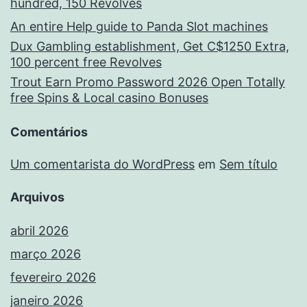
hundred, 150 Revolves
An entire Help guide to Panda Slot machines
Dux Gambling establishment, Get C$1250 Extra,
100 percent free Revolves
Trout Earn Promo Password 2026 Open Totally
free Spins & Local casino Bonuses
Comentários
Um comentarista do WordPress
em
Sem título
Arquivos
abril 2026
março 2026
fevereiro 2026
janeiro 2026