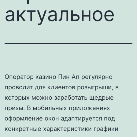
актуальное
Оператор казино Пин Ап регулярно
проводит для клиентов розыгрыши, в
которых можно заработать щедрые
призы. В мобильных приложениях
оформление окон адаптируется под
конкретные характеристики графики