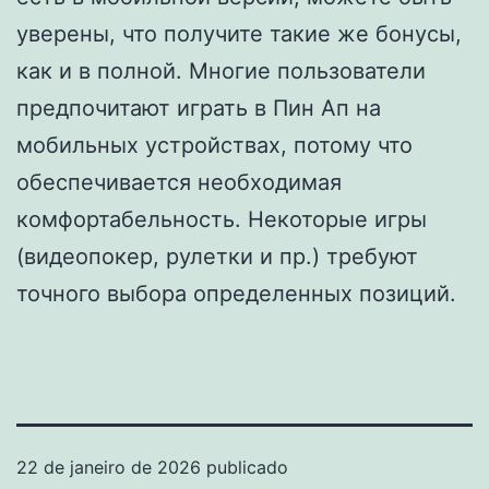
уверены, что получите такие же бонусы,
как и в полной. Многие пользователи
предпочитают играть в Пин Ап на
мобильных устройствах, потому что
обеспечивается необходимая
комфортабельность. Некоторые игры
(видеопокер, рулетки и пр.) требуют
точного выбора определенных позиций.
22 de janeiro de 2026
publicado