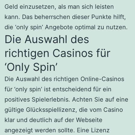
Geld einzusetzen, als man sich leisten
kann. Das beherrschen dieser Punkte hilft,
die ‘only spin’ Angebote optimal zu nutzen.
Die Auswahl des
richtigen Casinos für
‘Only Spin’
Die Auswahl des richtigen Online-Casinos
für ‘only spin’ ist entscheidend für ein
positives Spielerlebnis. Achten Sie auf eine
gültige Glücksspiellizenz, die vom Casino
klar und deutlich auf der Webseite
angezeigt werden sollte. Eine Lizenz