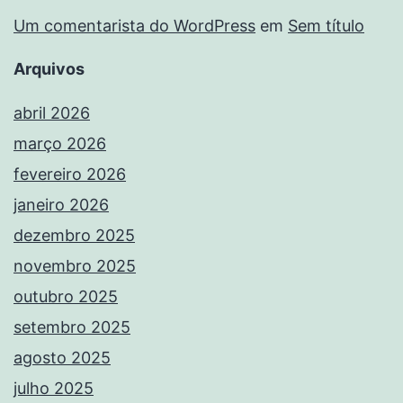
Um comentarista do WordPress
em
Sem título
Arquivos
abril 2026
março 2026
fevereiro 2026
janeiro 2026
dezembro 2025
novembro 2025
outubro 2025
setembro 2025
agosto 2025
julho 2025