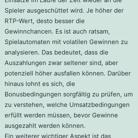
Spieler ausgeschüttet wird. Je höher der
RTP-Wert, desto besser die
Gewinnchancen. Es ist auch ratsam,
Spielautomaten mit volatilen Gewinnen zu
analysieren. Das bedeutet, dass die
Auszahlungen zwar seltener sind, aber
potenziell höher ausfallen können. Darüber
hinaus lohnt es sich, die
Bonusbedingungen sorgfältig zu prüfen, um
zu verstehen, welche Umsatzbedingungen
erfüllt werden müssen, bevor Gewinne
ausgezahlt werden können.
Ein weiterer wichtiger Aspekt ist das