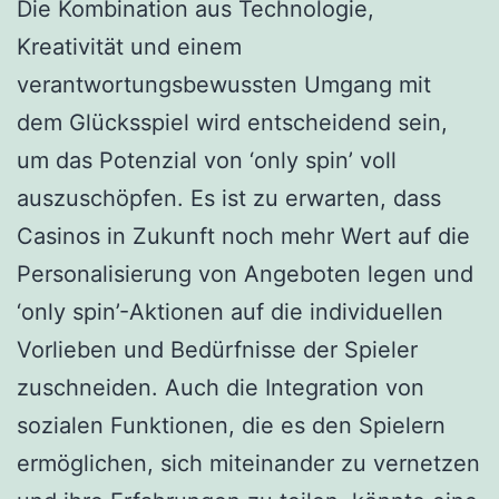
Die Kombination aus Technologie,
Kreativität und einem
verantwortungsbewussten Umgang mit
dem Glücksspiel wird entscheidend sein,
um das Potenzial von ‘only spin’ voll
auszuschöpfen. Es ist zu erwarten, dass
Casinos in Zukunft noch mehr Wert auf die
Personalisierung von Angeboten legen und
‘only spin’-Aktionen auf die individuellen
Vorlieben und Bedürfnisse der Spieler
zuschneiden. Auch die Integration von
sozialen Funktionen, die es den Spielern
ermöglichen, sich miteinander zu vernetzen