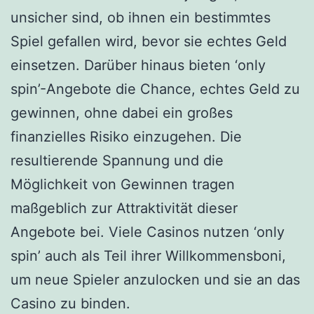
unsicher sind, ob ihnen ein bestimmtes
Spiel gefallen wird, bevor sie echtes Geld
einsetzen. Darüber hinaus bieten ‘only
spin’-Angebote die Chance, echtes Geld zu
gewinnen, ohne dabei ein großes
finanzielles Risiko einzugehen. Die
resultierende Spannung und die
Möglichkeit von Gewinnen tragen
maßgeblich zur Attraktivität dieser
Angebote bei. Viele Casinos nutzen ‘only
spin’ auch als Teil ihrer Willkommensboni,
um neue Spieler anzulocken und sie an das
Casino zu binden.