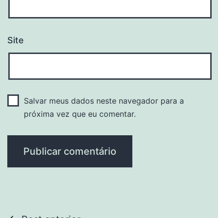
Site
Salvar meus dados neste navegador para a
próxima vez que eu comentar.