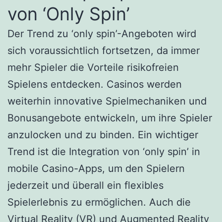
von ‘Only Spin’
Der Trend zu ‘only spin’-Angeboten wird
sich voraussichtlich fortsetzen, da immer
mehr Spieler die Vorteile risikofreien
Spielens entdecken. Casinos werden
weiterhin innovative Spielmechaniken und
Bonusangebote entwickeln, um ihre Spieler
anzulocken und zu binden. Ein wichtiger
Trend ist die Integration von ‘only spin’ in
mobile Casino-Apps, um den Spielern
jederzeit und überall ein flexibles
Spielerlebnis zu ermöglichen. Auch die
Virtual Reality (VR) und Augmented Reality