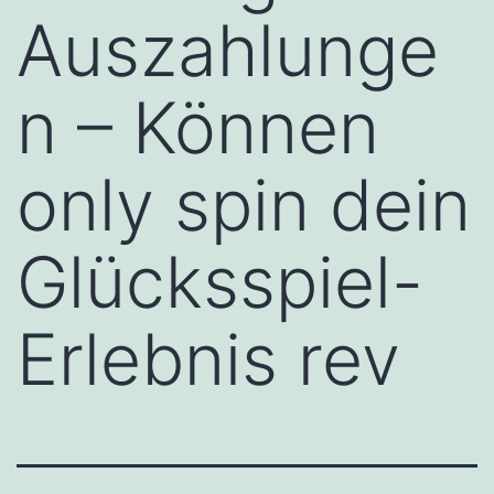
Auszahlunge
n – Können
only spin dein
Glücksspiel-
Erlebnis rev