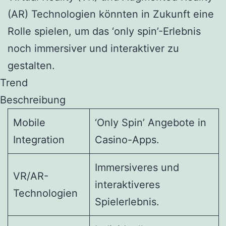
(AR) Technologien könnten in Zukunft eine
Rolle spielen, um das ‘only spin’-Erlebnis
noch immersiver und interaktiver zu
gestalten.
Trend
Beschreibung
Mobile
‘Only Spin’ Angebote in
Integration
Casino-Apps.
Immersiveres und
VR/AR-
interaktiveres
Technologien
Spielerlebnis.