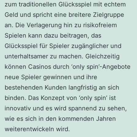
zum traditionellen Glücksspiel mit echtem
Geld und spricht eine breitere Zielgruppe
an. Die Verlagerung hin zu risikofreiem
Spielen kann dazu beitragen, das
Glücksspiel für Spieler zugänglicher und
unterhaltsamer zu machen. Gleichzeitig
können Casinos durch ‘only spin’-Angebote
neue Spieler gewinnen und ihre
bestehenden Kunden langfristig an sich
binden. Das Konzept von ‘only spin’ ist
innovativ und es wird spannend zu sehen,
wie es sich in den kommenden Jahren
weiterentwickeln wird.