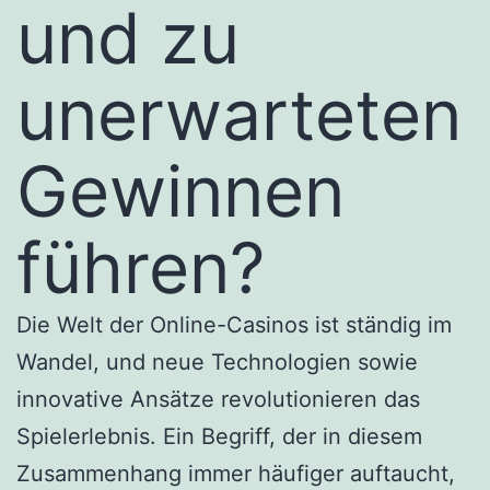
und zu
unerwarteten
Gewinnen
führen?
Die Welt der Online-Casinos ist ständig im
Wandel, und neue Technologien sowie
innovative Ansätze revolutionieren das
Spielerlebnis. Ein Begriff, der in diesem
Zusammenhang immer häufiger auftaucht,