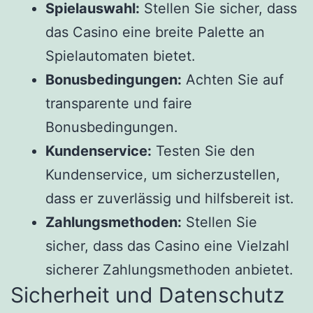
Spielauswahl:
Stellen Sie sicher, dass
das Casino eine breite Palette an
Spielautomaten bietet.
Bonusbedingungen:
Achten Sie auf
transparente und faire
Bonusbedingungen.
Kundenservice:
Testen Sie den
Kundenservice, um sicherzustellen,
dass er zuverlässig und hilfsbereit ist.
Zahlungsmethoden:
Stellen Sie
sicher, dass das Casino eine Vielzahl
sicherer Zahlungsmethoden anbietet.
Sicherheit und Datenschutz