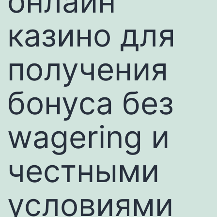
онлайн
казино для
получения
бонуса без
wagering и
честными
условиями