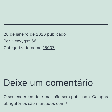
28 de janeiro de 2026
publicado
Por
ivenyyqszj66
Categorizado como
1500Z
Deixe um comentário
O seu endereço de e-mail não será publicado.
Campos
obrigatórios são marcados com
*