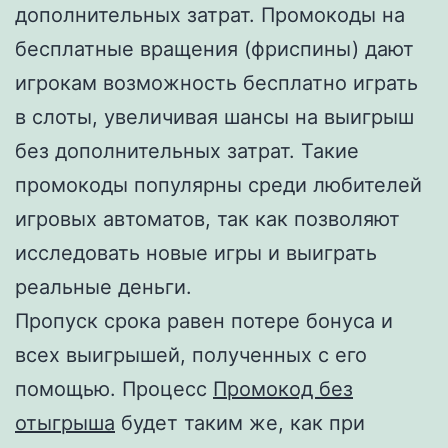
дополнительных затрат. Промокоды на
бесплатные вращения (фриспины) дают
игрокам возможность бесплатно играть
в слоты, увеличивая шансы на выигрыш
без дополнительных затрат. Такие
промокоды популярны среди любителей
игровых автоматов, так как позволяют
исследовать новые игры и выиграть
реальные деньги.
Пропуск срока равен потере бонуса и
всех выигрышей, полученных с его
помощью. Процесс
Промокод без
отыгрыша
будет таким же, как при