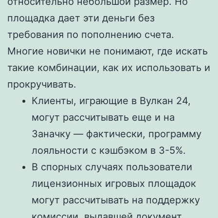
относительно небольшой размер. Но
площадка дает эти деньги без
требования по пополнению счета.
Многие новички не понимают, где искать
такие комбинации, как их использовать и
прокручивать.
Клиенты, играющие в Вулкан 24,
могут рассчитывать еще и на
Заначку — фактически, программу
лояльности с кэшбэком в 3-5%.
В спорных случаях пользователи
лицензионных игровых площадок
могут рассчитывать на поддержку
комиссии, выдавшей документ.