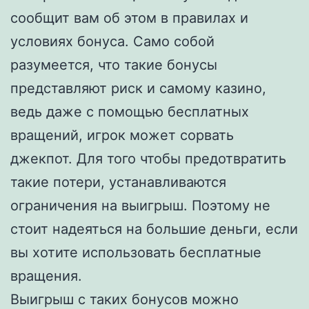
сообщит вам об этом в правилах и
условиях бонуса. Само собой
разумеется, что такие бонусы
представляют риск и самому казино,
ведь даже с помощью бесплатных
вращений, игрок может сорвать
джекпот. Для того чтобы предотвратить
такие потери, устанавливаются
ограничения на выигрыш. Поэтому не
стоит надеяться на большие деньги, если
вы хотите использовать бесплатные
вращения.
Выигрыш с таких бонусов можно