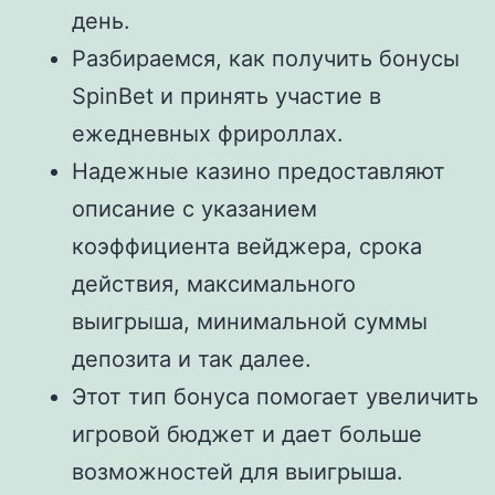
день.
Разбираемся, как получить бонусы
SpinBet и принять участие в
ежедневных фрироллах.
Надежные казино предоставляют
описание с указанием
коэффициента вейджера, срока
действия, максимального
выигрыша, минимальной суммы
депозита и так далее.
Этот тип бонуса помогает увеличить
игровой бюджет и дает больше
возможностей для выигрыша.