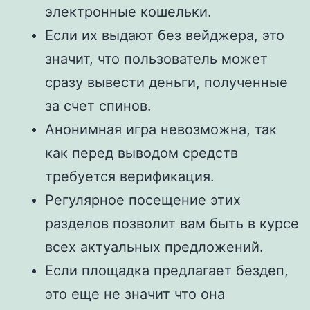
электронные кошельки.
Если их выдают без вейджера, это
значит, что пользователь может
сразу вывести деньги, полученные
за счет спинов.
Анонимная игра невозможна, так
как перед выводом средств
требуется верификация.
Регулярное посещение этих
разделов позволит вам быть в курсе
всех актуальных предложений.
Если площадка предлагает бездеп,
это еще не значит что она