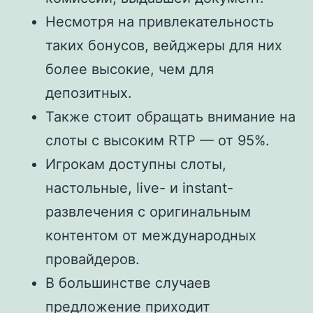
Несмотря на привлекательность
таких бонусов, вейджеры для них
более высокие, чем для
депозитных.
Также стоит обращать внимание на
слоты с высоким RTP — от 95%.
Игрокам доступны слоты,
настольные, live- и instant-
развлечения с оригинальным
контентом от международных
провайдеров.
В большинстве случаев
предложение приходит