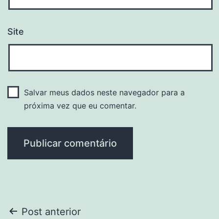
Site
Salvar meus dados neste navegador para a
próxima vez que eu comentar.
Navegação
Post anterior