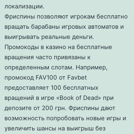
локализации.
Фриспины позволяют игрокам бесплатно
вращать барабаны игровых автоматов и
выигрывать реальные деньги.
Промокоды в казино на бесплатные
вращения часто привязаны к
определенным слотам. Например,
промокод FAV100 от Favbet
предоставляет 100 бесплатных
вращений в игре «Book of Dead» при
депозите от 200 грн. Фриспины дают
возможность попробовать новые игры и
увеличить шансы на выигрыш без