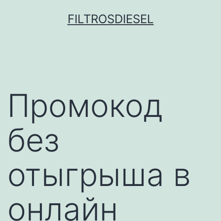
Pular
FILTROSDIESEL
para
o
conteúdo
Промокод
без
отыгрыша в
онлайн