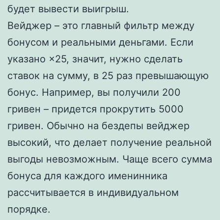
будет вывести выигрыш.
Вейджер – это главный фильтр между
бонусом и реальными деньгами. Если
указано ×25, значит, нужно сделать
ставок на сумму, в 25 раз превышающую
бонус. Например, вы получили 200
гривен – придется прокрутить 5000
гривен. Обычно на бездепы вейджер
высокий, что делает получение реальной
выгоды невозможным. Чаще всего сумма
бонуса для каждого именинника
рассчитывается в индивидуальном
порядке.