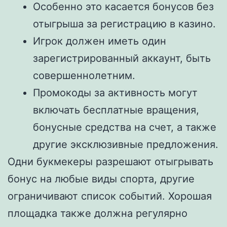
Особенно это касается бонусов без
отыгрыша за регистрацию в казино.
Игрок должен иметь один
зарегистрированный аккаунт, быть
совершеннолетним.
Промокоды за активность могут
включать бесплатные вращения,
бонусные средства на счет, а также
другие эксклюзивные предложения.
Одни букмекеры разрешают отыгрывать
бонус на любые виды спорта, другие
ограничивают список событий. Хорошая
площадка также должна регулярно