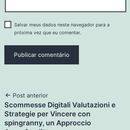
Salvar meus dados neste navegador para a
próxima vez que eu comentar.
Navegação
Post anterior
Scommesse Digitali Valutazioni e
de
Strategie per Vincere con
Post
spingranny, un Approccio