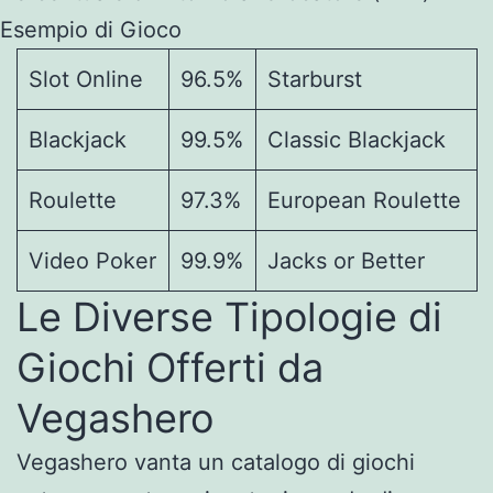
Esempio di Gioco
Slot Online
96.5%
Starburst
Blackjack
99.5%
Classic Blackjack
Roulette
97.3%
European Roulette
Video Poker
99.9%
Jacks or Better
Le Diverse Tipologie di
Giochi Offerti da
Vegashero
Vegashero vanta un catalogo di giochi