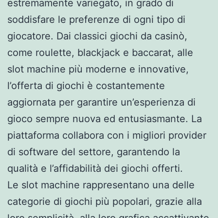
estremamente variegato, in grado di
soddisfare le preferenze di ogni tipo di
giocatore. Dai classici giochi da casinò,
come roulette, blackjack e baccarat, alle
slot machine più moderne e innovative,
l’offerta di giochi è costantemente
aggiornata per garantire un’esperienza di
gioco sempre nuova ed entusiasmante. La
piattaforma collabora con i migliori provider
di software del settore, garantendo la
qualità e l’affidabilità dei giochi offerti.
Le slot machine rappresentano una delle
categorie di giochi più popolari, grazie alla
loro semplicità, alla loro grafica accattivante