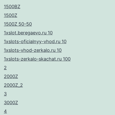
1500BZ
1500Z
1500Z 50-50
1xslot.beregaevo.ru 10
1xslots-oficialnyy-vhod.ru 10
1xslots-vhod-zerkalo.ru 10
1xslots-zerkalo-skachat.ru 100
2
2000Z
2000Z_2
3
3000Z
4