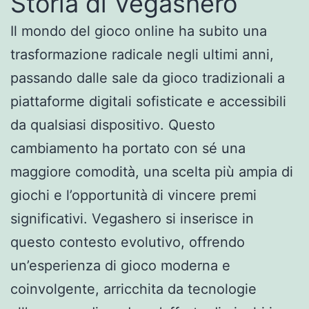
Storia di Vegashero
Il mondo del gioco online ha subito una
trasformazione radicale negli ultimi anni,
passando dalle sale da gioco tradizionali a
piattaforme digitali sofisticate e accessibili
da qualsiasi dispositivo. Questo
cambiamento ha portato con sé una
maggiore comodità, una scelta più ampia di
giochi e l’opportunità di vincere premi
significativi. Vegashero si inserisce in
questo contesto evolutivo, offrendo
un’esperienza di gioco moderna e
coinvolgente, arricchita da tecnologie