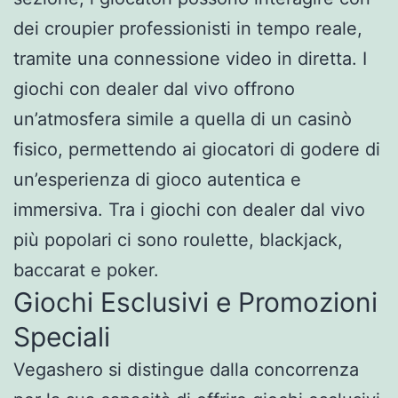
dei croupier professionisti in tempo reale,
tramite una connessione video in diretta. I
giochi con dealer dal vivo offrono
un’atmosfera simile a quella di un casinò
fisico, permettendo ai giocatori di godere di
un’esperienza di gioco autentica e
immersiva. Tra i giochi con dealer dal vivo
più popolari ci sono roulette, blackjack,
baccarat e poker.
Giochi Esclusivi e Promozioni
Speciali
Vegashero si distingue dalla concorrenza