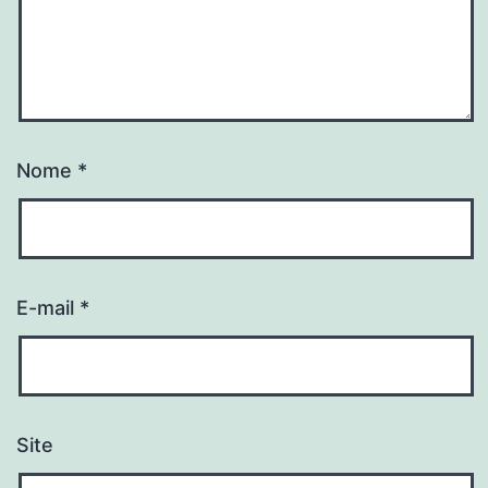
Nome
*
E-mail
*
Site