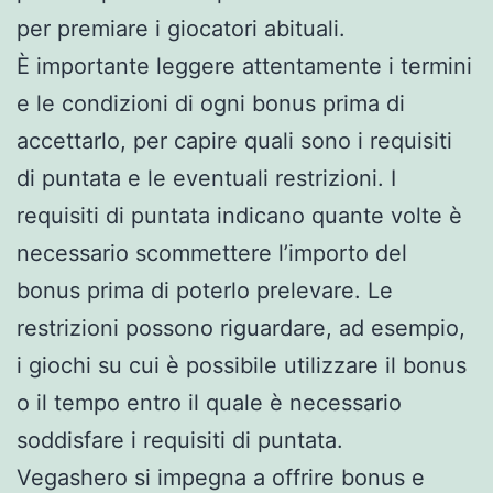
per premiare i giocatori abituali.
È importante leggere attentamente i termini
e le condizioni di ogni bonus prima di
accettarlo, per capire quali sono i requisiti
di puntata e le eventuali restrizioni. I
requisiti di puntata indicano quante volte è
necessario scommettere l’importo del
bonus prima di poterlo prelevare. Le
restrizioni possono riguardare, ad esempio,
i giochi su cui è possibile utilizzare il bonus
o il tempo entro il quale è necessario
soddisfare i requisiti di puntata.
Vegashero si impegna a offrire bonus e