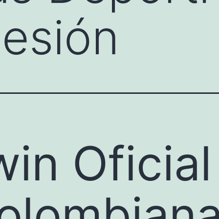
Sesión
win Oficial
olombian