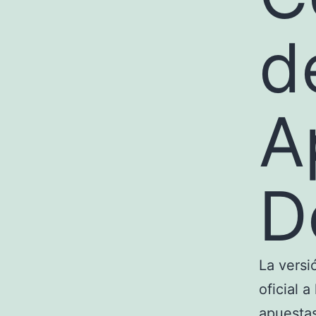
d
A
D
La versi
oficial a
apuestas