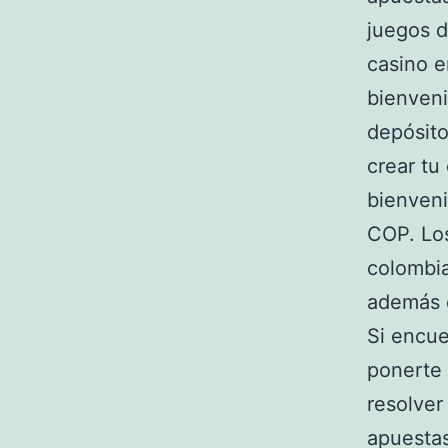
juegos d
casino e
bienven
depósito
crear tu
bienveni
COP. Los
colombi
además 
Si encue
ponerte 
resolver
apuestas