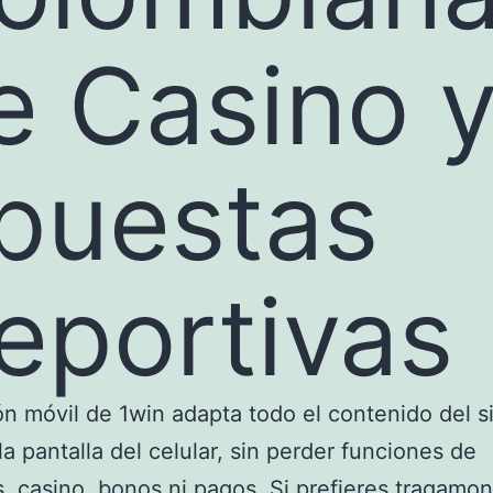
e Casino 
puestas
eportivas
ón móvil de 1win adapta todo el contenido del si
 la pantalla del celular, sin perder funciones de
, casino, bonos ni pagos. Si prefieres tragamo