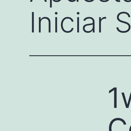
Iniciar 
1
C