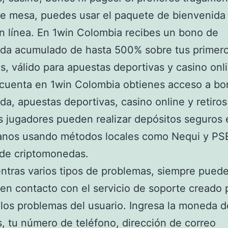
e mesa, puedes usar el paquete de bienvenida 
n línea. En 1win Colombia recibes un bono de
ida acumulado de hasta 500% sobre tus primer
s, válido para apuestas deportivas y casino onli
 cuenta en 1win Colombia obtienes acceso a b
da, apuestas deportivas, casino online y retiros
 jugadores pueden realizar depósitos seguros
anos usando métodos locales como Nequi y PS
de criptomonedas.
ntras varios tipos de problemas, siempre pued
en contacto con el servicio de soporte creado 
 los problemas del usuario. Ingresa la moneda d
, tu número de teléfono, dirección de correo