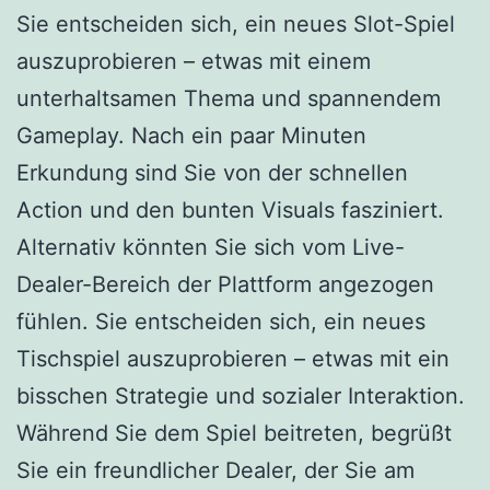
Sie entscheiden sich, ein neues Slot-Spiel
auszuprobieren – etwas mit einem
unterhaltsamen Thema und spannendem
Gameplay. Nach ein paar Minuten
Erkundung sind Sie von der schnellen
Action und den bunten Visuals fasziniert.
Alternativ könnten Sie sich vom Live-
Dealer-Bereich der Plattform angezogen
fühlen. Sie entscheiden sich, ein neues
Tischspiel auszuprobieren – etwas mit ein
bisschen Strategie und sozialer Interaktion.
Während Sie dem Spiel beitreten, begrüßt
Sie ein freundlicher Dealer, der Sie am