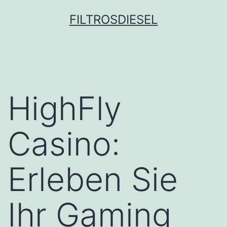
Pular
FILTROSDIESEL
para
o
conteúdo
HighFly
Casino:
Erleben Sie
Ihr Gaming