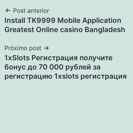
Navegação
Post anterior
Install TK9999 Mobile Application
de
Greatest Online casino Bangladesh
Post
Próximo post
1xSlots Регистрация получите
бонус до 70 000 рублей за
регистрацию 1xslots регистрация