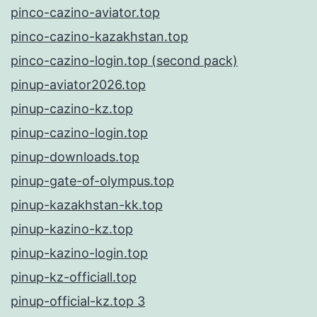
pinco-cazino-aviator.top
pinco-cazino-kazakhstan.top
pinco-cazino-login.top (second pack)
pinup-aviator2026.top
pinup-cazino-kz.top
pinup-cazino-login.top
pinup-downloads.top
pinup-gate-of-olympus.top
pinup-kazakhstan-kk.top
pinup-kazino-kz.top
pinup-kazino-login.top
pinup-kz-officiall.top
pinup-official-kz.top 3