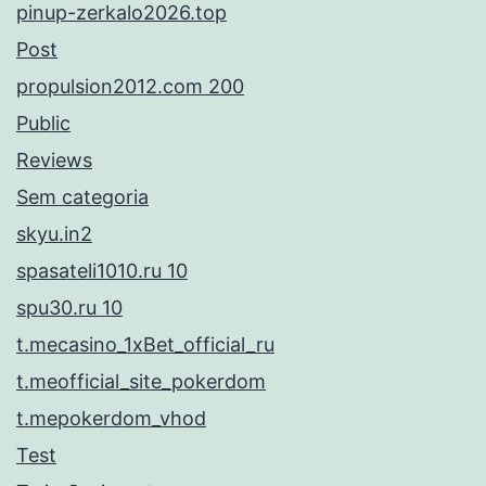
pinup-zerkalo2026.top
Post
propulsion2012.com 200
Public
Reviews
Sem categoria
skyu.in2
spasateli1010.ru 10
spu30.ru 10
t.mecasino_1xBet_official_ru
t.meofficial_site_pokerdom
t.mepokerdom_vhod
Test