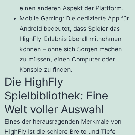
einen anderen Aspekt der Plattform.
Mobile Gaming: Die dedizierte App für
Android bedeutet, dass Spieler das
HighFly-Erlebnis überall mitnehmen
können – ohne sich Sorgen machen
zu müssen, einen Computer oder
Konsole zu finden.
Die HighFly
Spielbibliothek: Eine
Welt voller Auswahl
Eines der herausragenden Merkmale von
HighFly ist die schiere Breite und Tiefe