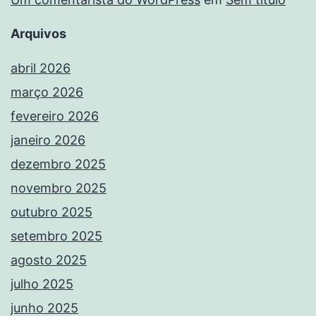
Arquivos
abril 2026
março 2026
fevereiro 2026
janeiro 2026
dezembro 2025
novembro 2025
outubro 2025
setembro 2025
agosto 2025
julho 2025
junho 2025