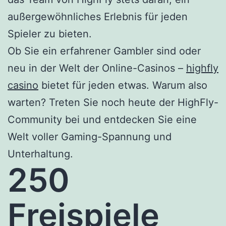
außergewöhnliches Erlebnis für jeden
Spieler zu bieten.
Ob Sie ein erfahrener Gambler sind oder
neu in der Welt der Online-Casinos –
highfly
casino
bietet für jeden etwas. Warum also
warten? Treten Sie noch heute der HighFly-
Community bei und entdecken Sie eine
Welt voller Gaming-Spannung und
Unterhaltung.
250
Freispiele