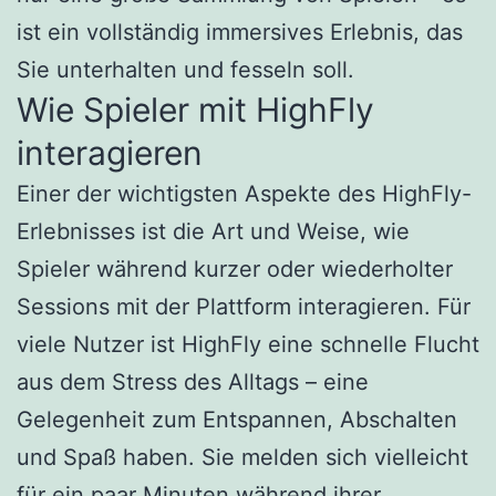
ist ein vollständig immersives Erlebnis, das
Sie unterhalten und fesseln soll.
Wie Spieler mit HighFly
interagieren
Einer der wichtigsten Aspekte des HighFly-
Erlebnisses ist die Art und Weise, wie
Spieler während kurzer oder wiederholter
Sessions mit der Plattform interagieren. Für
viele Nutzer ist HighFly eine schnelle Flucht
aus dem Stress des Alltags – eine
Gelegenheit zum Entspannen, Abschalten
und Spaß haben. Sie melden sich vielleicht
für ein paar Minuten während ihrer