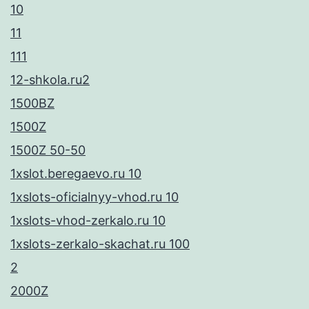
10
11
111
12-shkola.ru2
1500BZ
1500Z
1500Z 50-50
1xslot.beregaevo.ru 10
1xslots-oficialnyy-vhod.ru 10
1xslots-vhod-zerkalo.ru 10
1xslots-zerkalo-skachat.ru 100
2
2000Z