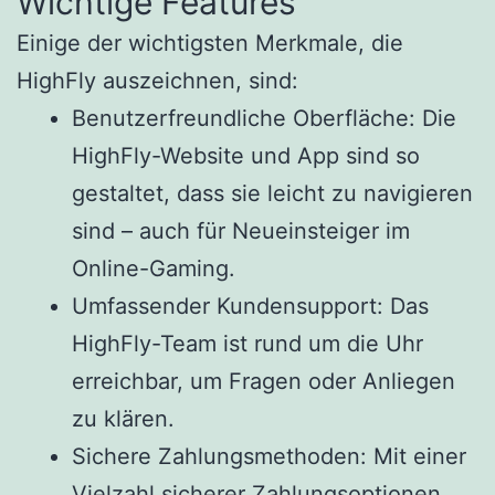
Wichtige Features
Einige der wichtigsten Merkmale, die
HighFly auszeichnen, sind:
Benutzerfreundliche Oberfläche: Die
HighFly-Website und App sind so
gestaltet, dass sie leicht zu navigieren
sind – auch für Neueinsteiger im
Online-Gaming.
Umfassender Kundensupport: Das
HighFly-Team ist rund um die Uhr
erreichbar, um Fragen oder Anliegen
zu klären.
Sichere Zahlungsmethoden: Mit einer
Vielzahl sicherer Zahlungsoptionen,