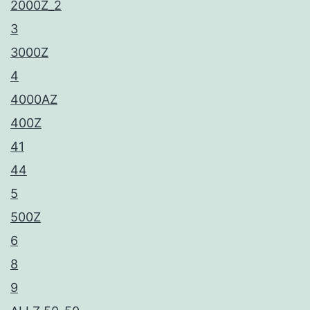
2000Z_2
3
3000Z
4
4000AZ
400Z
41
44
5
500Z
6
8
9