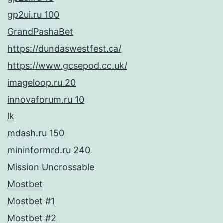
gp2ui.ru 100
GrandPashaBet
https://dundaswestfest.ca/
https://www.gcsepod.co.uk/
imageloop.ru 20
innovaforum.ru 10
lk
mdash.ru 150
mininformrd.ru 240
Mission Uncrossable
Mostbet
Mostbet #1
Mostbet #2