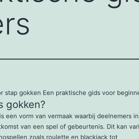
rs
r stap gokken Een praktische gids voor beginn
is gokken?
is een vorm van vermaak waarbij deelnemers in
tkomst van een spel of gebeurtenis. Dit kan var
nospellen zoals roulette en blackjack tot