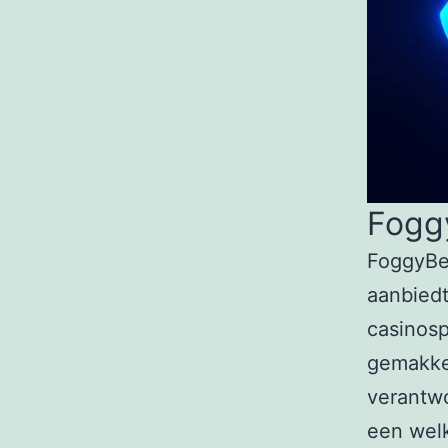
Foggy
FoggyBet
aanbiedt
casinosp
gemakkel
verantwo
een welk