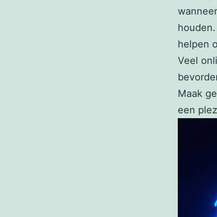
wanneer 
houden. 
helpen o
Veel onl
bevorder
Maak geb
een plezi