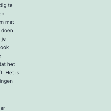
dig te
en
om met
 doen.
 je
 ook
e
dat het
t. Het is
tingen
aar