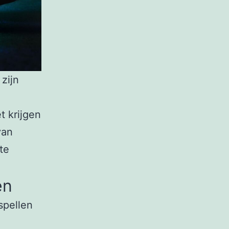
zijn
t krijgen
van
te
en
spellen