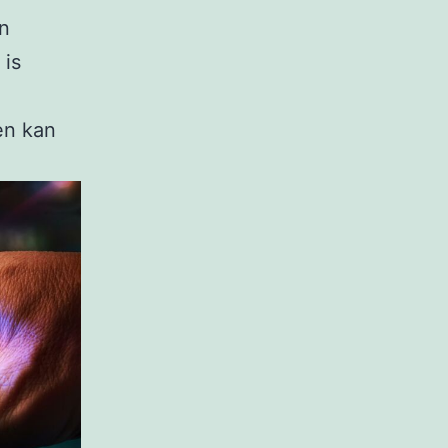
n
 is
en kan