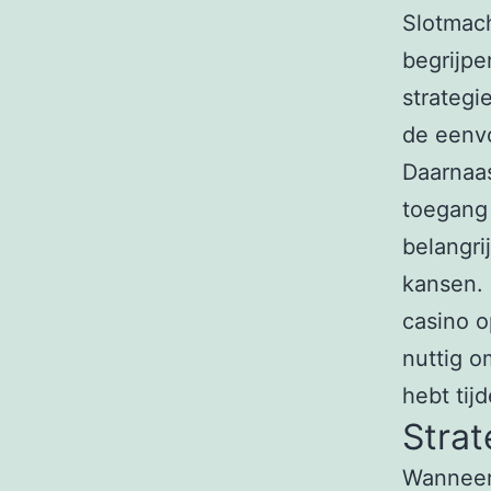
Slotmach
begrijpe
strategi
de eenvo
Daarnaa
toegang 
belangri
kansen. 
casino o
nuttig o
hebt tij
Strat
Wanneer 