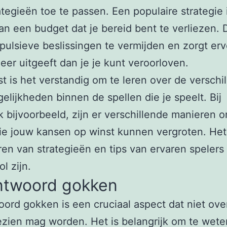
ategieën toe te passen. Een populaire strategie 
an een budget dat je bereid bent te verliezen. D
pulsieve beslissingen te vermijden en zorgt erv
meer uitgeeft dan je je kunt veroorloven.
t is het verstandig om te leren over de verschi
elijkheden binnen de spellen die je speelt. Bij
k bijvoorbeeld, zijn er verschillende manieren o
ie jouw kansen op winst kunnen vergroten. Het
en van strategieën en tips van ervaren spelers
l zijn.
ntwoord gokken
ord gokken is een cruciaal aspect dat niet ove
zien mag worden. Het is belangrijk om te wete