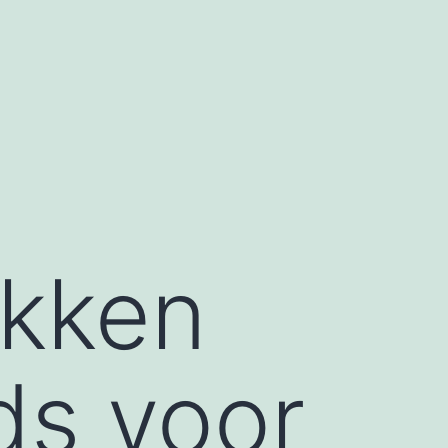
okken
ds voor