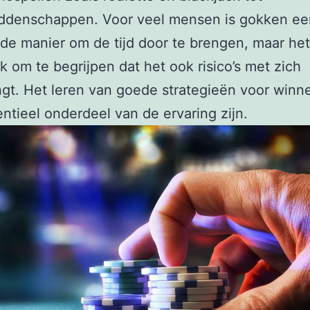
ddenschappen. Voor veel mensen is gokken ee
e manier om de tijd door te brengen, maar het
jk om te begrijpen dat het ook risico’s met zich
t. Het leren van goede strategieën voor winn
ntieel onderdeel van de ervaring zijn.