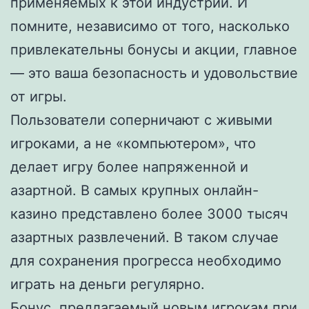
применяемых к этой индустрии. И
помните, независимо от того, насколько
привлекательны бонусы и акции, главное
— это ваша безопасность и удовольствие
от игры.
Пользователи соперничают с живыми
игроками, а не «компьютером», что
делает игру более напряженной и
азартной. В самых крупных онлайн-
казино представлено более 3000 тысяч
азартных развлечений. В таком случае
для сохранения прогресса необходимо
играть на деньги регулярно.
Бонус, предлагаемый новым игрокам при