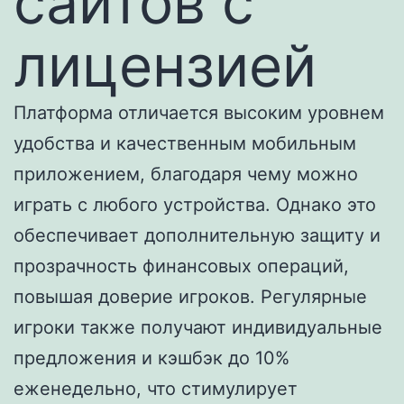
сайтов с
лицензией
Платформа отличается высоким уровнем
удобства и качественным мобильным
приложением, благодаря чему можно
играть с любого устройства. Однако это
обеспечивает дополнительную защиту и
прозрачность финансовых операций,
повышая доверие игроков. Регулярные
игроки также получают индивидуальные
предложения и кэшбэк до 10%
еженедельно, что стимулирует