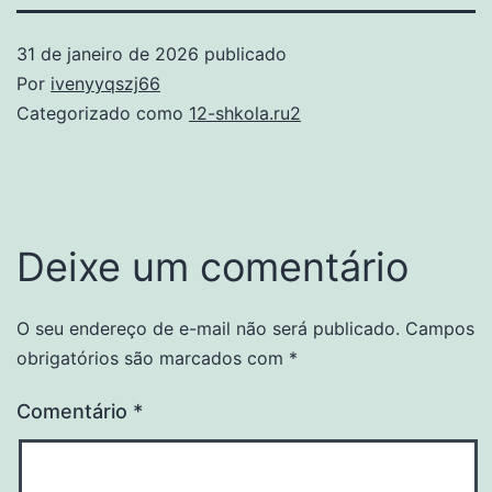
31 de janeiro de 2026
publicado
Por
ivenyyqszj66
Categorizado como
12-shkola.ru2
Deixe um comentário
O seu endereço de e-mail não será publicado.
Campos
obrigatórios são marcados com
*
Comentário
*