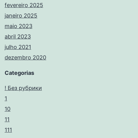
fevereiro 2025
janeiro 2025
maio 2023
abril 2023
julho 2021
dezembro 2020
Categorias
! Без рубрики
1
10
11
111