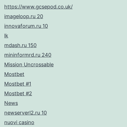
https://www.gcsepod.co.uk/
imageloop.ru 20
innovaforum.ru 10
lk
mdash.ru 150
mininformrd.ru 240
Mission Uncrossable
Mostbet
Mostbet #1
Mostbet #2
News
newserverl2.ru 10
nuovi casino