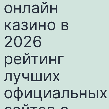
онлайн
казино в
2026
рейтинг
лучших
официальных