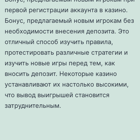
первой регистрации аккаунта в казино.
Бонус, предлагаемый новым игрокам без
необходимости внесения депозита. Это
отличный способ изучить правила,
протестировать различные стратегии и
изучить новые игры перед тем, как
вносить депозит. Некоторые казино
устанавливают их настолько высокими,
что вывод выигрышей становится
затруднительным.