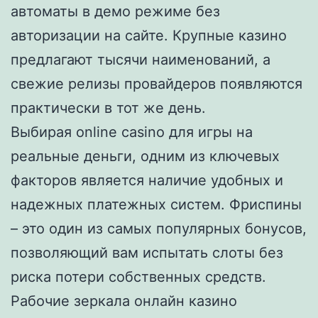
автоматы в демо режиме без
авторизации на сайте. Крупные казино
предлагают тысячи наименований, а
свежие релизы провайдеров появляются
практически в тот же день.
Выбирая online casino для игры на
реальные деньги, одним из ключевых
факторов является наличие удобных и
надежных платежных систем. Фриспины
– это один из самых популярных бонусов,
позволяющий вам испытать слоты без
риска потери собственных средств.
Рабочие зеркала онлайн казино