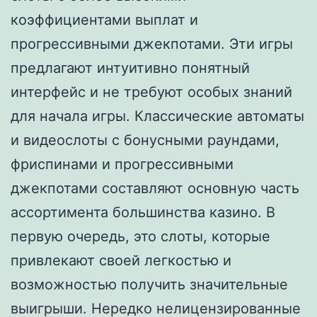
коэффициентами выплат и
прогрессивными джекпотами. Эти игры
предлагают интуитивно понятный
интерфейс и не требуют особых знаний
для начала игры. Классические автоматы
и видеослоты с бонусными раундами,
фриспинами и прогрессивными
джекпотами составляют основную часть
ассортимента большинства казино. В
первую очередь, это слоты, которые
привлекают своей легкостью и
возможностью получить значительные
выигрыши. Нередко нелицензированные