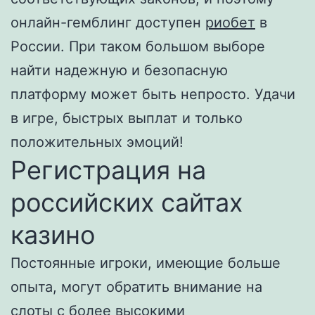
онлайн-гемблинг доступен
риобет
в
России. При таком большом выборе
найти надежную и безопасную
платформу может быть непросто. Удачи
в игре, быстрых выплат и только
положительных эмоций!
Регистрация на
российских сайтах
казино
Постоянные игроки, имеющие больше
опыта, могут обратить внимание на
слоты с более высокими