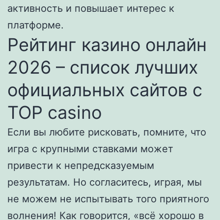
активность и повышает интерес к
платформе.
Рейтинг казино онлайн
2026 – список лучших
официальных сайтов с
TOP casino
Если вы любите рисковать, помните, что
игра с крупными ставками может
привести к непредсказуемым
результатам. Но согласитесь, играя, мы
не можем не испытывать того приятного
волнения! Как говорится, «всё хорошо в