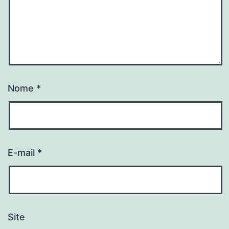
Nome
*
E-mail
*
Site