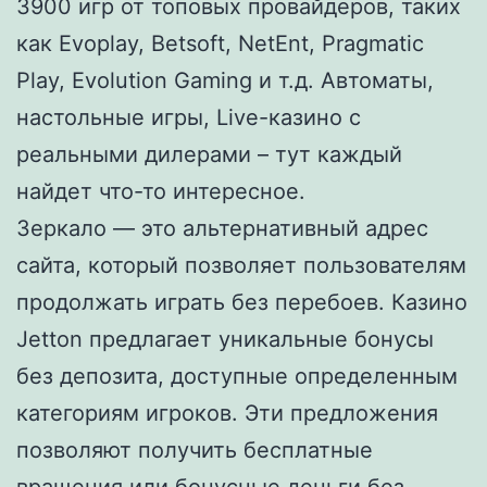
3900 игр от топовых провайдеров, таких
как Evoplay, Betsoft, NetEnt, Pragmatic
Play, Evolution Gaming и т.д. Автоматы,
настольные игры, Live-казино с
реальными дилерами – тут каждый
найдет что-то интересное.
Зеркало — это альтернативный адрес
сайта, который позволяет пользователям
продолжать играть без перебоев. Казино
Jetton предлагает уникальные бонусы
без депозита, доступные определенным
категориям игроков. Эти предложения
позволяют получить бесплатные
вращения или бонусные деньги без