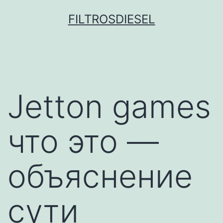
Pular
FILTROSDIESEL
para
o
conteúdo
Jetton games
что это —
объяснение
сути