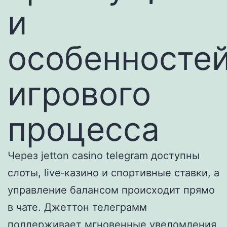
и
особенносте
игрового
процесса
Через jetton casino telegram доступны
слоты, live‑казино и спортивные ставки, а
управление балансом происходит прямо
в чате. Джеттон телеграмм
поддерживает мгновенные уведомления