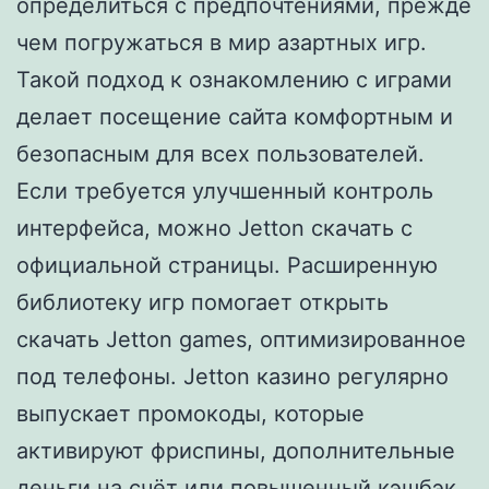
определиться с предпочтениями, прежде
чем погружаться в мир азартных игр.
Такой подход к ознакомлению с играми
делает посещение сайта комфортным и
безопасным для всех пользователей.
Если требуется улучшенный контроль
интерфейса, можно Jetton скачать с
официальной страницы. Расширенную
библиотеку игр помогает открыть
скачать Jetton games, оптимизированное
под телефоны. Jetton казино регулярно
выпускает промокоды, которые
активируют фриспины, дополнительные
деньги на счёт или повышенный кэшбэк.