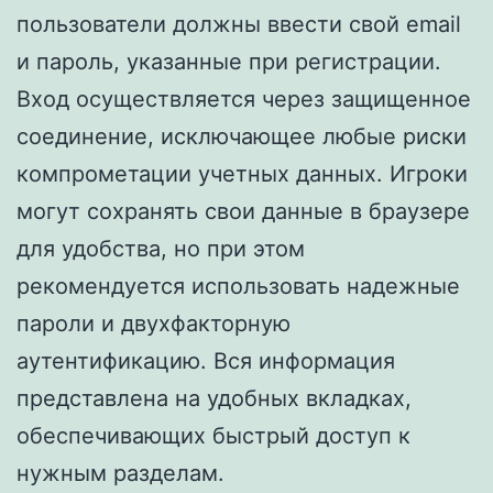
пользователи должны ввести свой email
и пароль, указанные при регистрации.
Вход осуществляется через защищенное
соединение, исключающее любые риски
компрометации учетных данных. Игроки
могут сохранять свои данные в браузере
для удобства, но при этом
рекомендуется использовать надежные
пароли и двухфакторную
аутентификацию. Вся информация
представлена на удобных вкладках,
обеспечивающих быстрый доступ к
нужным разделам.