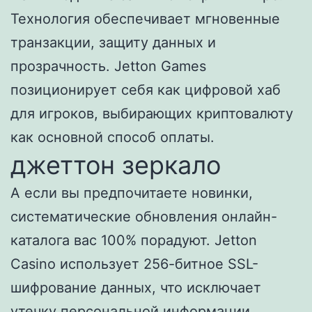
Технология обеспечивает мгновенные
транзакции, защиту данных и
прозрачность. Jetton Games
позиционирует себя как цифровой хаб
для игроков, выбирающих криптовалюту
как основной способ оплаты.
джеттон зеркало
А если вы предпочитаете новинки,
систематические обновления онлайн-
каталога вас 100% порадуют. Jetton
Casino использует 256-битное SSL-
шифрование данных, что исключает
утечку персональной информации.