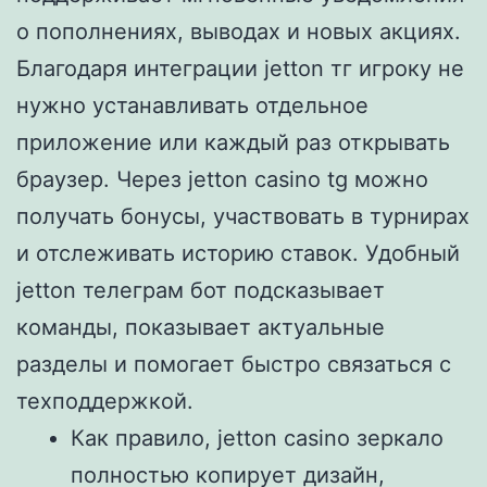
о пополнениях, выводах и новых акциях.
Благодаря интеграции jetton тг игроку не
нужно устанавливать отдельное
приложение или каждый раз открывать
браузер. Через jetton casino tg можно
получать бонусы, участвовать в турнирах
и отслеживать историю ставок. Удобный
jetton телеграм бот подсказывает
команды, показывает актуальные
разделы и помогает быстро связаться с
техподдержкой.
Как правило, jetton casino зеркало
полностью копирует дизайн,