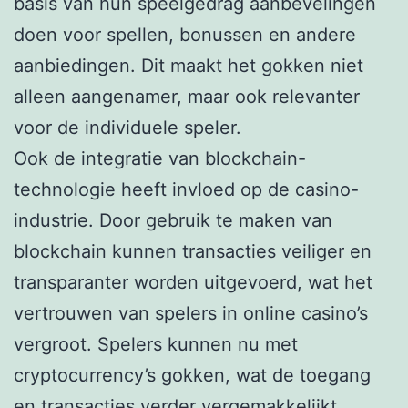
basis van hun speelgedrag aanbevelingen
doen voor spellen, bonussen en andere
aanbiedingen. Dit maakt het gokken niet
alleen aangenamer, maar ook relevanter
voor de individuele speler.
Ook de integratie van blockchain-
technologie heeft invloed op de casino-
industrie. Door gebruik te maken van
blockchain kunnen transacties veiliger en
transparanter worden uitgevoerd, wat het
vertrouwen van spelers in online casino’s
vergroot. Spelers kunnen nu met
cryptocurrency’s gokken, wat de toegang
en transacties verder vergemakkelijkt.