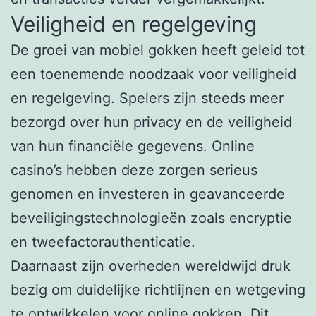
Veiligheid en regelgeving
De groei van mobiel gokken heeft geleid tot
een toenemende noodzaak voor veiligheid
en regelgeving. Spelers zijn steeds meer
bezorgd over hun privacy en de veiligheid
van hun financiële gegevens. Online
casino’s hebben deze zorgen serieus
genomen en investeren in geavanceerde
beveiligingstechnologieën zoals encryptie
en tweefactorauthenticatie.
Daarnaast zijn overheden wereldwijd druk
bezig om duidelijke richtlijnen en wetgeving
te ontwikkelen voor online gokken. Dit