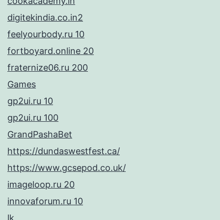
cookacademy.in
digitekindia.co.in2
feelyourbody.ru 10
fortboyard.online 20
fraternize06.ru 200
Games
gp2ui.ru 10
gp2ui.ru 100
GrandPashaBet
https://dundaswestfest.ca/
https://www.gcsepod.co.uk/
imageloop.ru 20
innovaforum.ru 10
lk