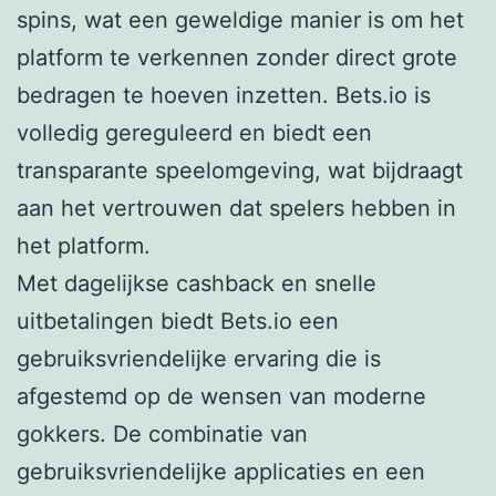
spins, wat een geweldige manier is om het
platform te verkennen zonder direct grote
bedragen te hoeven inzetten. Bets.io is
volledig gereguleerd en biedt een
transparante speelomgeving, wat bijdraagt
aan het vertrouwen dat spelers hebben in
het platform.
Met dagelijkse cashback en snelle
uitbetalingen biedt Bets.io een
gebruiksvriendelijke ervaring die is
afgestemd op de wensen van moderne
gokkers. De combinatie van
gebruiksvriendelijke applicaties en een