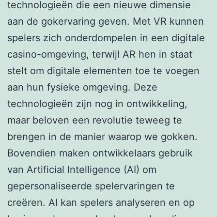
technologieën die een nieuwe dimensie
aan de gokervaring geven. Met VR kunnen
spelers zich onderdompelen in een digitale
casino-omgeving, terwijl AR hen in staat
stelt om digitale elementen toe te voegen
aan hun fysieke omgeving. Deze
technologieën zijn nog in ontwikkeling,
maar beloven een revolutie teweeg te
brengen in de manier waarop we gokken.
Bovendien maken ontwikkelaars gebruik
van Artificial Intelligence (AI) om
gepersonaliseerde spelervaringen te
creëren. AI kan spelers analyseren en op