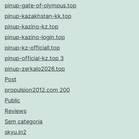
pinup-gate-of-olympus.top
pinup-kazakhstan-kk.top
pinup-kazino-kz.top
pinup-kazino-login.top
pinup-kz-officiall.top
pinup-official-kz.top 3
pinup-zerkalo2026.top
Post
propulsion2012.com 200
Public
Reviews
Sem categoria
skyu.in2