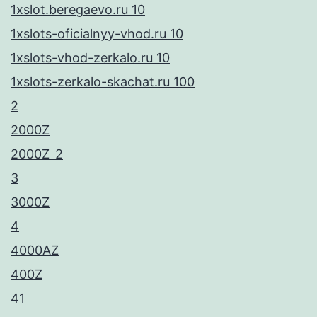
1xslot.beregaevo.ru 10
1xslots-oficialnyy-vhod.ru 10
1xslots-vhod-zerkalo.ru 10
1xslots-zerkalo-skachat.ru 100
2
2000Z
2000Z_2
3
3000Z
4
4000AZ
400Z
41