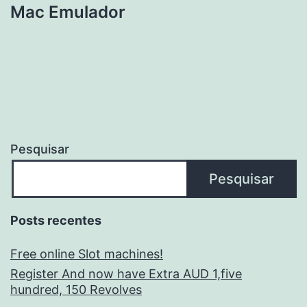
Mac Emulador
Pesquisar
Pesquisar
Posts recentes
Free online Slot machines!
Register And now have Extra AUD 1,five
hundred, 150 Revolves