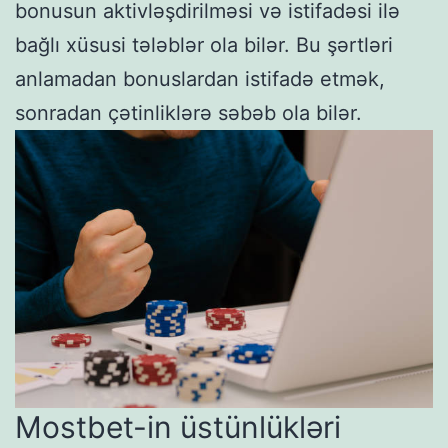
bonusun aktivləşdirilməsi və istifadəsi ilə
bağlı xüsusi tələblər ola bilər. Bu şərtləri
anlamadan bonuslardan istifadə etmək,
sonradan çətinliklərə səbəb ola bilər.
Mostbet-in üstünlükləri