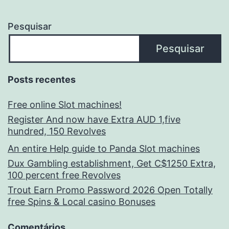
Pesquisar
Pesquisar
Posts recentes
Free online Slot machines!
Register And now have Extra AUD 1,five
hundred, 150 Revolves
An entire Help guide to Panda Slot machines
Dux Gambling establishment, Get C$1250 Extra,
100 percent free Revolves
Trout Earn Promo Password 2026 Open Totally
free Spins & Local casino Bonuses
Comentários