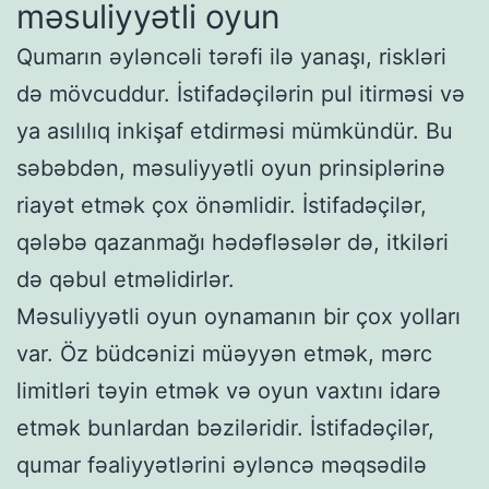
məsuliyyətli oyun
Qumarın əyləncəli tərəfi ilə yanaşı, riskləri
də mövcuddur. İstifadəçilərin pul itirməsi və
ya asılılıq inkişaf etdirməsi mümkündür. Bu
səbəbdən, məsuliyyətli oyun prinsiplərinə
riayət etmək çox önəmlidir. İstifadəçilər,
qələbə qazanmağı hədəfləsələr də, itkiləri
də qəbul etməlidirlər.
Məsuliyyətli oyun oynamanın bir çox yolları
var. Öz büdcənizi müəyyən etmək, mərc
limitləri təyin etmək və oyun vaxtını idarə
etmək bunlardan bəziləridir. İstifadəçilər,
qumar fəaliyyətlərini əyləncə məqsədilə