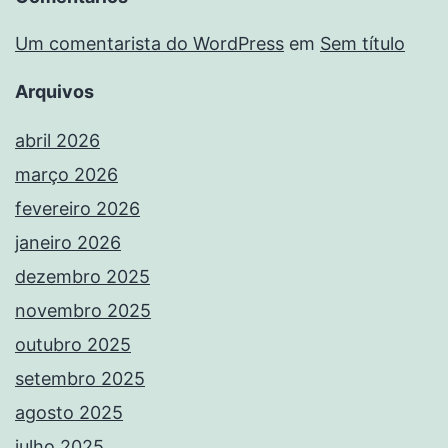
Um comentarista do WordPress
em
Sem título
Arquivos
abril 2026
março 2026
fevereiro 2026
janeiro 2026
dezembro 2025
novembro 2025
outubro 2025
setembro 2025
agosto 2025
julho 2025