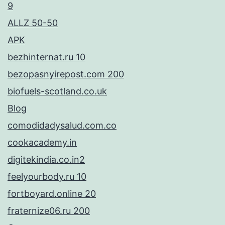
9
ALLZ 50-50
APK
bezhinternat.ru 10
bezopasnyirepost.com 200
biofuels-scotland.co.uk
Blog
comodidadysalud.com.co
cookacademy.in
digitekindia.co.in2
feelyourbody.ru 10
fortboyard.online 20
fraternize06.ru 200