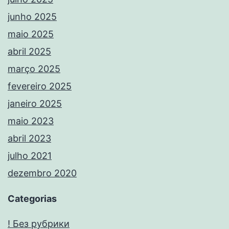
junho 2025
maio 2025
abril 2025
março 2025
fevereiro 2025
janeiro 2025
maio 2023
abril 2023
julho 2021
dezembro 2020
Categorias
! Без рубрики