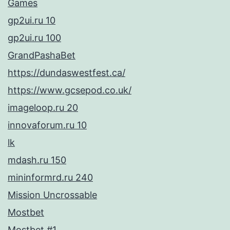
Games
gp2ui.ru 10
gp2ui.ru 100
GrandPashaBet
https://dundaswestfest.ca/
https://www.gcsepod.co.uk/
imageloop.ru 20
innovaforum.ru 10
lk
mdash.ru 150
mininformrd.ru 240
Mission Uncrossable
Mostbet
Mostbet #1