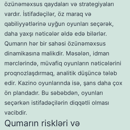
özünəməxsus qaydaları və strategiyaları
vardır. İstifadəçilər, öz maraq və
qabiliyyətlərinə uyğun oyunları seçərək,
daha yaxşı nəticələr əldə edə bilərlər.
Qumarın hər bir sahəsi özünəməxsus
dinamikasına malikdir. Məsələn, idman
mərclərində, müvafiq oyunların nəticələrini
proqnozlaşdırmaq, analitik düşüncə tələb
edir. Kazino oyunlarında isə, şans daha çox
ön plandadır. Bu səbəbdən, oyunları
seçərkən istifadəçilərin diqqətli olması
vacibdir.
Qumarın riskləri və