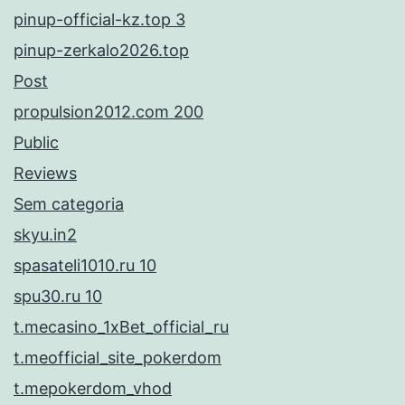
pinup-official-kz.top 3
pinup-zerkalo2026.top
Post
propulsion2012.com 200
Public
Reviews
Sem categoria
skyu.in2
spasateli1010.ru 10
spu30.ru 10
t.mecasino_1xBet_official_ru
t.meofficial_site_pokerdom
t.mepokerdom_vhod