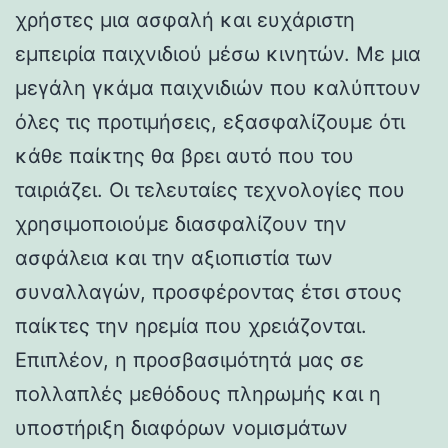
χρήστες μια ασφαλή και ευχάριστη
εμπειρία παιχνιδιού μέσω κινητών. Με μια
μεγάλη γκάμα παιχνιδιών που καλύπτουν
όλες τις προτιμήσεις, εξασφαλίζουμε ότι
κάθε παίκτης θα βρει αυτό που του
ταιριάζει. Οι τελευταίες τεχνολογίες που
χρησιμοποιούμε διασφαλίζουν την
ασφάλεια και την αξιοπιστία των
συναλλαγών, προσφέροντας έτσι στους
παίκτες την ηρεμία που χρειάζονται.
Επιπλέον, η προσβασιμότητά μας σε
πολλαπλές μεθόδους πληρωμής και η
υποστήριξη διαφόρων νομισμάτων