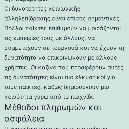
Οι δυνατότητες κοινωνικής
αλληλεπίδρασης είναι επίσης σημαντικές.
Πολλοί παίκτες επιθυμούν να μοιράζονται
τις εμπειρίες τους με άλλους, να
συμμετέχουν σε τουρνουά και να έχουν τη
δυνατότητα να επικοινωνούν με άλλους
χρήστες. Οι καζίνο που προσφέρουν αυτές
τις δυνατότητες είναι πιο ελκυστικοί για
τους παίκτες, καθώς δημιουργούν μια
κοινότητα γύρω από το παιχνίδι.
Μέθοδοι πληρωμών και
ασφάλεια
Η ασφάλεια είναι ίσως το πιο κρίσιμο