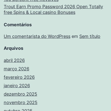
Trout Earn Promo Password 2026 Open Totally
free Spins & Local casino Bonuses
Comentários
Um comentarista do WordPress
em
Sem título
Arquivos
abril 2026
março 2026
fevereiro 2026
janeiro 2026
dezembro 2025
novembro 2025
outubro 2025