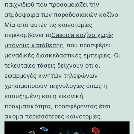
παιχνιδιού που προσομοιάζει την
ατμόσφαιρα των παραδοσιακών καζίνο.
Μία από αυτές τις καινοτομίες
περιλαμβάνει το
Casoola καζίνο χωρίς
μπόνους κατάθεσης
, που προσφέρει
μοναδικές διασκεδαστικές εμπειρίες. Οι
τελευταίες τάσεις δείχνουν ότι οι
εφαρμογές κινητών τηλεφώνων
χρησιμοποιούν τεχνολογίες όπως η
επαυξημένη και η εικονική
πραγματικότητα, προσφέροντας έτσι
ακόμα περισσότερες καινοτομίες.