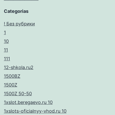
Categorias
! Без рубрики
1
10
11
111
12-shkola.ru2
1500BZ
1500Z
1500Z 50-50
1xslot.beregaevo.ru 10
1xslots-oficialnyy-vhod.ru 10