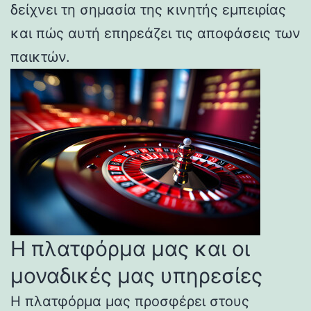
δείχνει τη σημασία της κινητής εμπειρίας
και πώς αυτή επηρεάζει τις αποφάσεις των
παικτών.
Η πλατφόρμα μας και οι
μοναδικές μας υπηρεσίες
Η πλατφόρμα μας προσφέρει στους