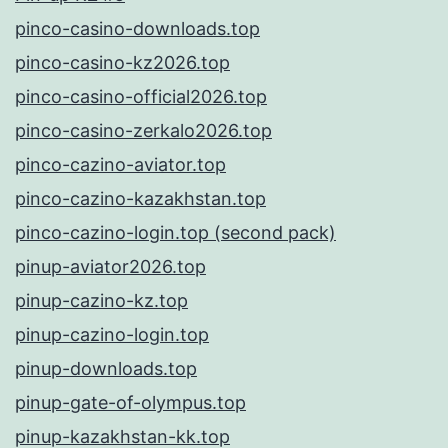
pinco-casino-downloads.top
pinco-casino-kz2026.top
pinco-casino-official2026.top
pinco-casino-zerkalo2026.top
pinco-cazino-aviator.top
pinco-cazino-kazakhstan.top
pinco-cazino-login.top (second pack)
pinup-aviator2026.top
pinup-cazino-kz.top
pinup-cazino-login.top
pinup-downloads.top
pinup-gate-of-olympus.top
pinup-kazakhstan-kk.top