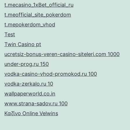
t.mecasino_1xBet_official_ru
t.meofficial_site_pokerdom
t.mepokerdom_vhod
Test
Twin Casino pt
ucretsiz-bonus-veren-casino-siteleri.com 1000
under-prog.ru 150
vodka-casino-vhod-promokod.ru 100
vodka-zerkalo.ru 10
wallpaperworld.co.in
www.strana-sadov.ru 100
Καζίνο Online Velwins