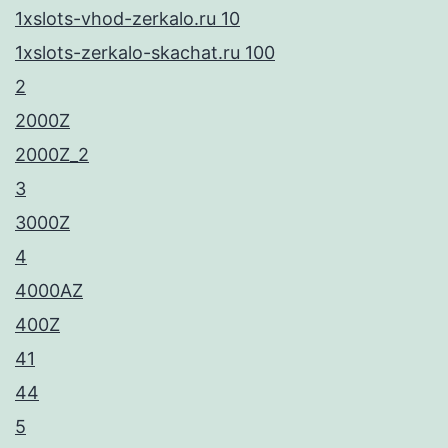
1xslots-vhod-zerkalo.ru 10
1xslots-zerkalo-skachat.ru 100
2
2000Z
2000Z_2
3
3000Z
4
4000AZ
400Z
41
44
5