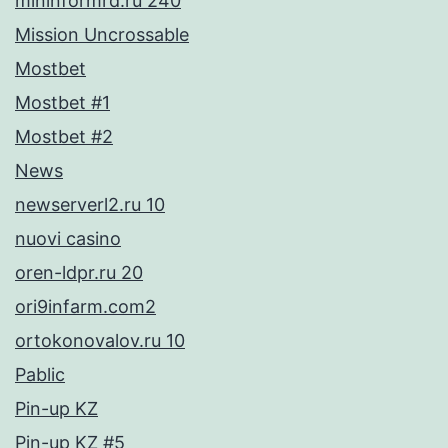
mininformrd.ru 240
Mission Uncrossable
Mostbet
Mostbet #1
Mostbet #2
News
newserverl2.ru 10
nuovi casino
oren-ldpr.ru 20
ori9infarm.com2
ortokonovalov.ru 10
Pablic
Pin-up KZ
Pin-up KZ #5