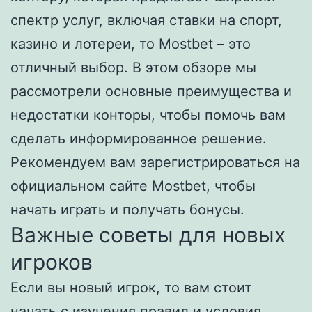
спектр услуг, включая ставки на спорт,
казино и лотереи, то Mostbet – это
отличный выбор. В этом обзоре мы
рассмотрели основные преимущества и
недостатки конторы, чтобы помочь вам
сделать информированное решение.
Рекомендуем вам зарегистрироваться на
официальном сайте Mostbet, чтобы
начать играть и получать бонусы.
Важные советы для новых
игроков
Если вы новый игрок, то вам стоит
начать с изучения правил и условия