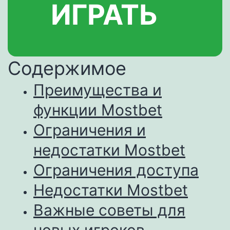
ИГРАТЬ
Содержимое
Преимущества и
функции Mostbet
Ограничения и
недостатки Mostbet
Ограничения доступа
Недостатки Mostbet
Важные советы для
новых игроков