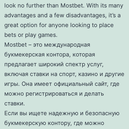
look no further than Mostbet. With its many
advantages and a few disadvantages, it’s a
great option for anyone looking to place
bets or play games.
Mostbet – это международная
букмекерская контора, которая
предлагает широкий спектр услуг,
включая ставки на спорт, казино и другие
игры. Она имеет официальный сайт, где
можно регистрироваться и делать
ставки.
Если вы ищете надежную и безопасную
букмекерскую контору, где можно