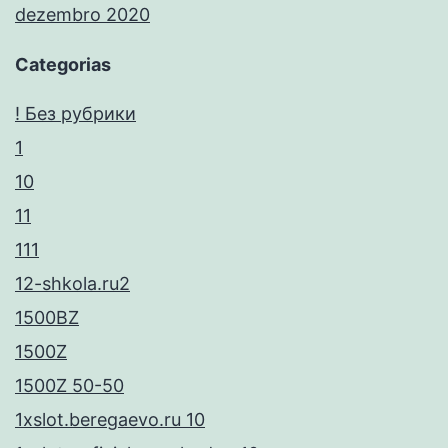
dezembro 2020
Categorias
! Без рубрики
1
10
11
111
12-shkola.ru2
1500BZ
1500Z
1500Z 50-50
1xslot.beregaevo.ru 10