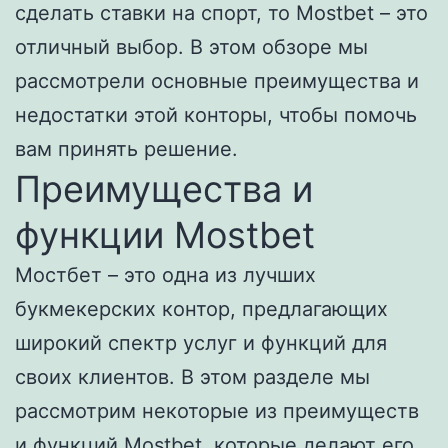
сделать ставки на спорт, то Mostbet – это
отличный выбор. В этом обзоре мы
рассмотрели основные преимущества и
недостатки этой конторы, чтобы помочь
вам принять решение.
Преимущества и
функции Mostbet
Мостбет – это одна из лучших
букмекерских контор, предлагающих
широкий спектр услуг и функций для
своих клиентов. В этом разделе мы
рассмотрим некоторые из преимуществ
и функций Mostbet, которые делают его