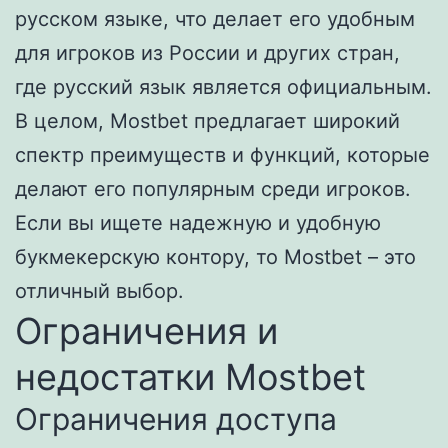
русском языке, что делает его удобным
для игроков из России и других стран,
где русский язык является официальным.
В целом, Mostbet предлагает широкий
спектр преимуществ и функций, которые
делают его популярным среди игроков.
Если вы ищете надежную и удобную
букмекерскую контору, то Mostbet – это
отличный выбор.
Ограничения и
недостатки Mostbet
Ограничения доступа