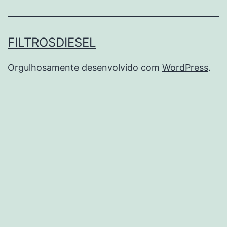
FILTROSDIESEL
Orgulhosamente desenvolvido com
WordPress
.