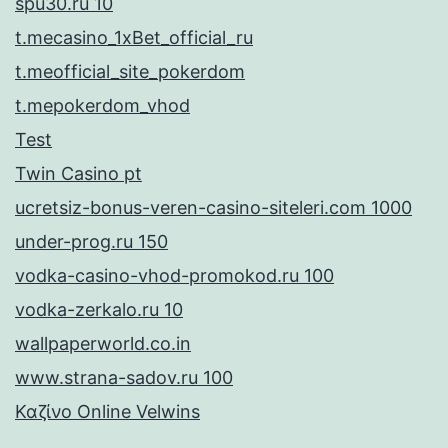
spu30.ru 10
t.mecasino_1xBet_official_ru
t.meofficial_site_pokerdom
t.mepokerdom_vhod
Test
Twin Casino pt
ucretsiz-bonus-veren-casino-siteleri.com 1000
under-prog.ru 150
vodka-casino-vhod-promokod.ru 100
vodka-zerkalo.ru 10
wallpaperworld.co.in
www.strana-sadov.ru 100
Καζίνο Online Velwins