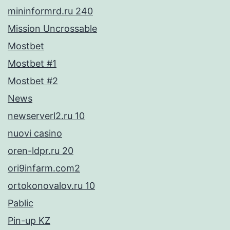
mininformrd.ru 240
Mission Uncrossable
Mostbet
Mostbet #1
Mostbet #2
News
newserverl2.ru 10
nuovi casino
oren-ldpr.ru 20
ori9infarm.com2
ortokonovalov.ru 10
Pablic
Pin-up KZ