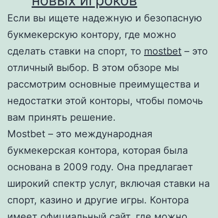
Если вы ищете надежную и безопасную
букмекерскую контору, где можно
сделать ставки на спорт, то
mostbet
– это
отличный выбор. В этом обзоре мы
рассмотрим основные преимущества и
недостатки этой конторы, чтобы помочь
вам принять решение.
Mostbet – это международная
букмекерская контора, которая была
основана в 2009 году. Она предлагает
широкий спектр услуг, включая ставки на
спорт, казино и другие игры. Контора
имеет официальный сайт, где можно