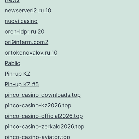
newserverl2.ru 10
nuovi casino
oren-ldpr.ru 20
ori9infarm.com2
ortokonovalov.ru 10
Pablic
Pin-up KZ
Pin-up KZ #5
pinco-casino-downloads.top
pinco-casino-kz2026.top
pinco-casino-official2026.top
pinco-casino-zerkalo2026.top
pinco-cazino-aviator.top