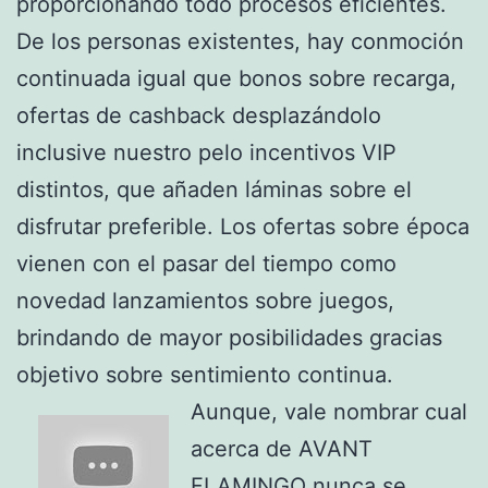
proporcionando todo procesos eficientes.
De los personas existentes, hay conmoción
continuada igual que bonos sobre recarga,
ofertas de cashback desplazándolo
inclusive nuestro pelo incentivos VIP
distintos, que añaden láminas sobre el
disfrutar preferible. Los ofertas sobre época
vienen con el pasar del tiempo como
novedad lanzamientos sobre juegos,
brindando de mayor posibilidades gracias
objetivo sobre sentimiento continua.
Aunque, vale nombrar cual
acerca de AVANT
FLAMINGO nunca se