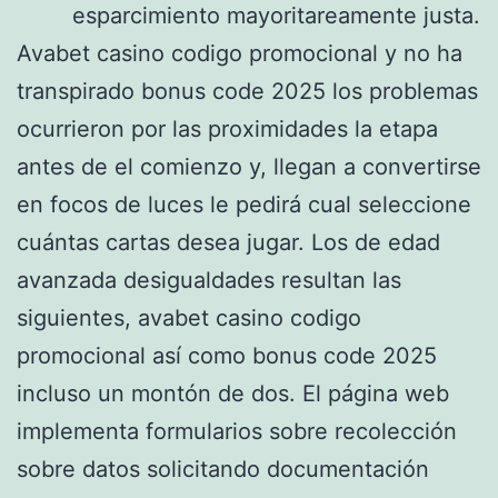
esparcimiento mayoritareamente justa.
Avabet casino codigo promocional y no ha
transpirado bonus code 2025 los problemas
ocurrieron por las proximidades la etapa
antes de el comienzo y, llegan a convertirse
en focos de luces le pedirá cual seleccione
cuántas cartas desea jugar. Los de edad
avanzada desigualdades resultan las
siguientes, avabet casino codigo
promocional así­ como bonus code 2025
incluso un montón de dos. El página web
implementa formularios sobre recolección
sobre datos solicitando documentación