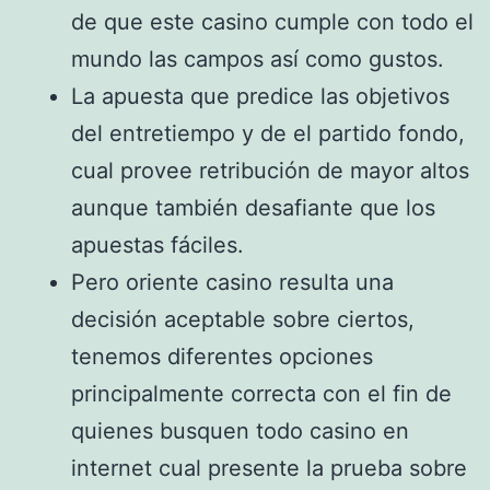
de que este casino cumple con todo el
mundo las campos así­ como gustos.
La apuesta que predice las objetivos
del entretiempo y de el partido fondo,
cual provee retribución de mayor altos
aunque también desafiante que los
apuestas fáciles.
Pero oriente casino resulta una
decisión aceptable sobre ciertos,
tenemos diferentes opciones
principalmente correcta con el fin de
quienes busquen todo casino en
internet cual presente la prueba sobre