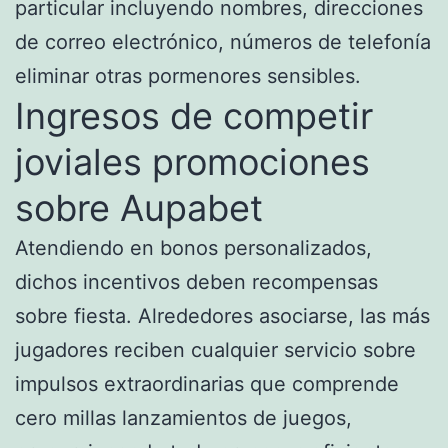
particular incluyendo nombres, direcciones
de correo electrónico, números de telefonía
eliminar otras pormenores sensibles.
Ingresos de competir
joviales promociones
sobre Aupabet
Atendiendo en bonos personalizados,
dichos incentivos deben recompensas
sobre fiesta. Alrededores asociarse, las más
jugadores reciben cualquier servicio sobre
impulsos extraordinarias que comprende
cero millas lanzamientos de juegos,