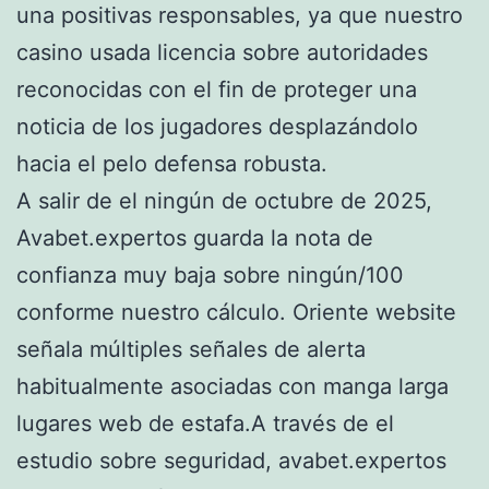
una positivas responsables, ya que nuestro
casino usada licencia sobre autoridades
reconocidas con el fin de proteger una
noticia de los jugadores desplazándolo
hacia el pelo defensa robusta.
A salir de el ningún de octubre de 2025,
Avabet.expertos guarda la nota de
confianza muy baja sobre ningún/100
conforme nuestro cálculo. Oriente website
señala múltiples señales de alerta
habitualmente asociadas con manga larga
lugares web de estafa.A través de el
estudio sobre seguridad, avabet.expertos