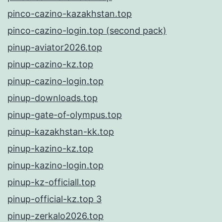
pinco-cazino-kazakhstan.top
pinco-cazino-login.top (second pack)
pinup-aviator2026.top
pinup-cazino-kz.top
pinup-cazino-login.top
pinup-downloads.top
pinup-gate-of-olympus.top
pinup-kazakhstan-kk.top
pinup-kazino-kz.top
pinup-kazino-login.top
pinup-kz-officiall.top
pinup-official-kz.top 3
pinup-zerkalo2026.top