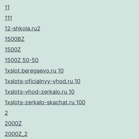
11
111
12-shkola.ru2
1500BZ
1500Z
1500Z 50-50
1xslot.beregaevo.ru 10
1xslots-oficialnyy-vhod.ru 10
1xslots-vhod-zerkalo.ru 10
1xslots-zerkalo-skachat.ru 100
2
2000Z
2000Z_2