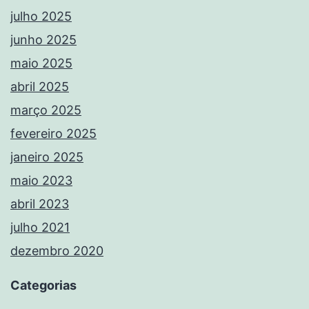
julho 2025
junho 2025
maio 2025
abril 2025
março 2025
fevereiro 2025
janeiro 2025
maio 2023
abril 2023
julho 2021
dezembro 2020
Categorias