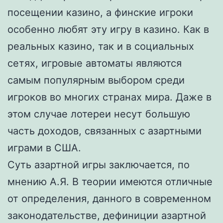
посещении казино, а финские игроки
особенно любят эту игру в казино. Как в
реальных казино, так и в социальных
сетях, игровые автоматы являются
самым популярным выбором среди
игроков во многих странах мира. Даже в
этом случае лотереи несут большую
часть доходов, связанных с азартными
играми в США.
Суть азартной игры заключается, по
мнению А.Я. В теории имеются отличные
от определения, данного в современном
законодательстве, дефиниции азартной