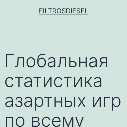
Pular
FILTROSDIESEL
para
o
conteúdo
Глобальная
статистика
азартных игр
по всему