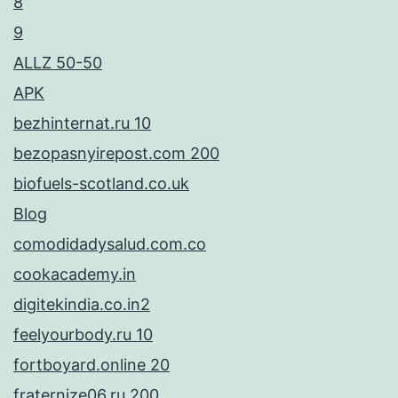
8
9
ALLZ 50-50
APK
bezhinternat.ru 10
bezopasnyirepost.com 200
biofuels-scotland.co.uk
Blog
comodidadysalud.com.co
cookacademy.in
digitekindia.co.in2
feelyourbody.ru 10
fortboyard.online 20
fraternize06.ru 200