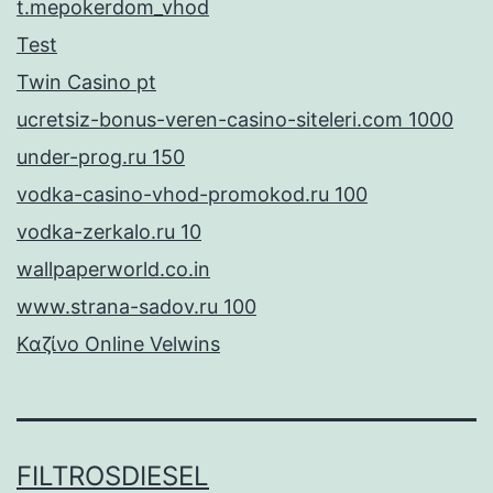
t.mepokerdom_vhod
Test
Twin Casino pt
ucretsiz-bonus-veren-casino-siteleri.com 1000
under-prog.ru 150
vodka-casino-vhod-promokod.ru 100
vodka-zerkalo.ru 10
wallpaperworld.co.in
www.strana-sadov.ru 100
Καζίνο Online Velwins
FILTROSDIESEL