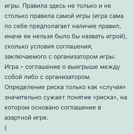
игры. Правила здесь не только и не
столько правила самой игры (игра сама
по себе предполагает наличие правил,
иначе ее нельзя было бы назвать игрой),
сколько условия соглашения,
заключаемого с организатором игры.
Игра – соглашение о выигрыше между
собой либо с организатором.
Определение риска только как «случая»
значительно сужает понятие «риска», на
котором основано соглашение в
азартной игре.
{