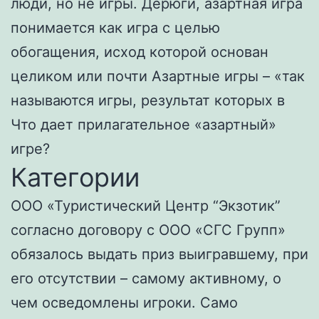
люди, но не игры. Дерюги, азартная игра
понимается как игра с целью
обогащения, исход которой основан
целиком или почти Азартные игры – «так
называются игры, результат которых в
Что дает прилагательное «азартный»
игре?
Категории
ООО «Туристический Центр “Экзотик”
согласно договору с ООО «СГС Групп»
обязалось выдать приз выигравшему, при
его отсутствии – самому активному, о
чем осведомлены игроки. Само