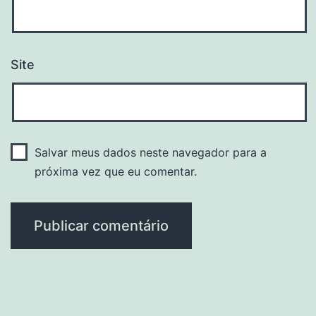
Site
Salvar meus dados neste navegador para a
próxima vez que eu comentar.