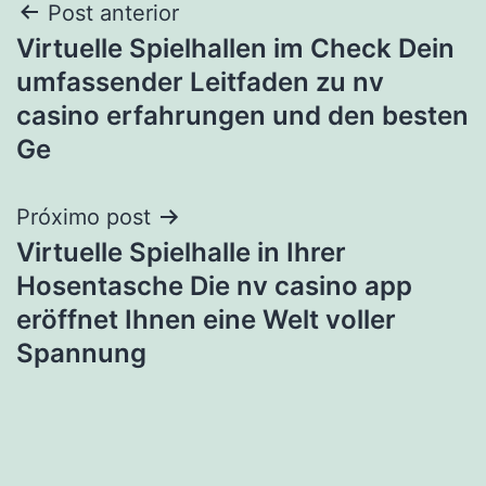
Navegação
Post anterior
Virtuelle Spielhallen im Check Dein
de
umfassender Leitfaden zu nv
Post
casino erfahrungen und den besten
Ge
Próximo post
Virtuelle Spielhalle in Ihrer
Hosentasche Die nv casino app
eröffnet Ihnen eine Welt voller
Spannung