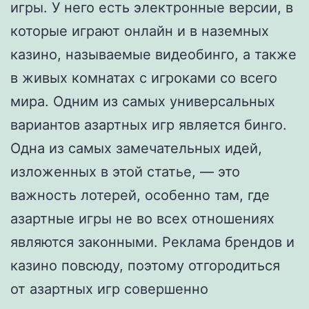
игры. У него есть электронные версии, в
которые играют онлайн и в наземных
казино, называемые видеобинго, а также
в живых комнатах с игроками со всего
мира. Одним из самых универсальных
вариантов азартных игр является бинго.
Одна из самых замечательных идей,
изложенных в этой статье, — это
важность лотерей, особенно там, где
азартные игры не во всех отношениях
являются законными. Реклама брендов и
казино повсюду, поэтому отгородиться
от азартных игр совершенно