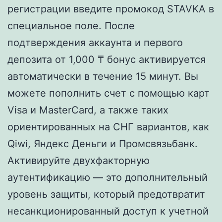
регистрации введите промокод STAVKA в
специальное поле. После
подтверждения аккаунта и первого
депозита от 1,000 ₸ бонус активируется
автоматически в течение 15 минут. Вы
можете пополнить счет с помощью карт
Visa и MasterCard, а также таких
ориентированных на СНГ вариантов, как
Qiwi, Яндекс Деньги и Промсвязьбанк.
Активируйте двухфакторную
аутентификацию — это дополнительный
уровень защиты, который предотвратит
несанкционированный доступ к учетной