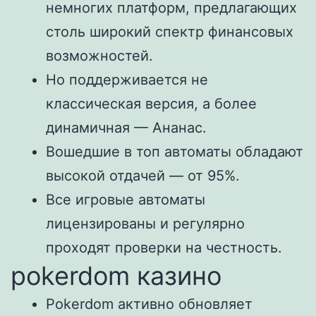
немногих платформ, предлагающих
столь широкий спектр финансовых
возможностей.
Но поддерживается не
классическая версия, а более
динамичная — Ананас.
Вошедшие в топ автоматы обладают
высокой отдачей — от 95%.
Все игровые автоматы
лицензированы и регулярно
проходят проверки на честность.
pokerdom казино
Pokerdom активно обновляет