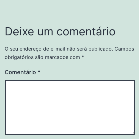
Deixe um comentário
O seu endereço de e-mail não será publicado.
Campos
obrigatórios são marcados com
*
Comentário
*