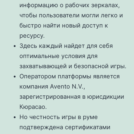
информацию о рабочих зеркалах,
чтобы пользователи могли легко и
быстро найти новый доступ к
ресурсу.
Здесь каждый найдет для себя
оптимальные условия для
захватывающей и безопасной игры.
Оператором платформы является
компания Avento N.V.,
зарегистрированная в юрисдикции
Кюрасао.
Но честность игры в руме
подтверждена сертификатами