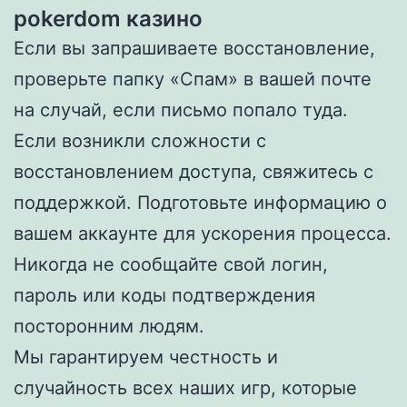
pokerdom казино
Если вы запрашиваете восстановление,
проверьте папку «Спам» в вашей почте
на случай, если письмо попало туда.
Если возникли сложности с
восстановлением доступа, свяжитесь с
поддержкой. Подготовьте информацию о
вашем аккаунте для ускорения процесса.
Никогда не сообщайте свой логин,
пароль или коды подтверждения
посторонним людям.
Мы гарантируем честность и
случайность всех наших игр, которые