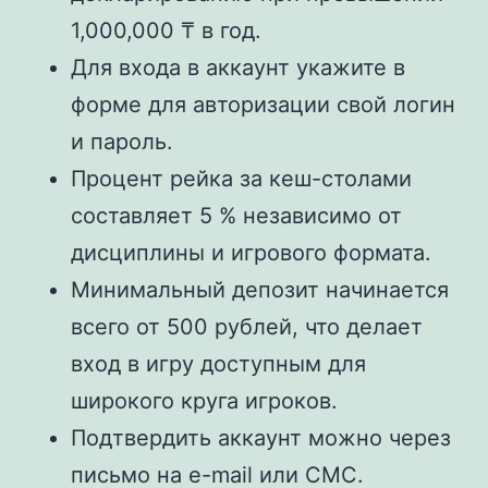
1,000,000 ₸ в год.
Для входа в аккаунт укажите в
форме для авторизации свой логин
и пароль.
Процент рейка за кеш-столами
составляет 5 % независимо от
дисциплины и игрового формата.
Минимальный депозит начинается
всего от 500 рублей, что делает
вход в игру доступным для
широкого круга игроков.
Подтвердить аккаунт можно через
письмо на e-mail или СМС.