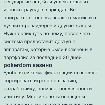
регулярные апдейты увлекательных
игровых раундов в аркадах. Вы
поиграете в топовые краш-тематикки от
лучших провайдеров и другие жанры.
Нужно кликнуть по нему, после чего
система предоставит доступ к
аппаратам, которые были включены в
портфолио за последние 30 дней.
pokerdom казино
Удобная система фильтрации позволяет
сортировать игры по названию,
разработчику, новизне, популярности
или типу. Многие слоты оснащены
фриспинами, множителями и другими