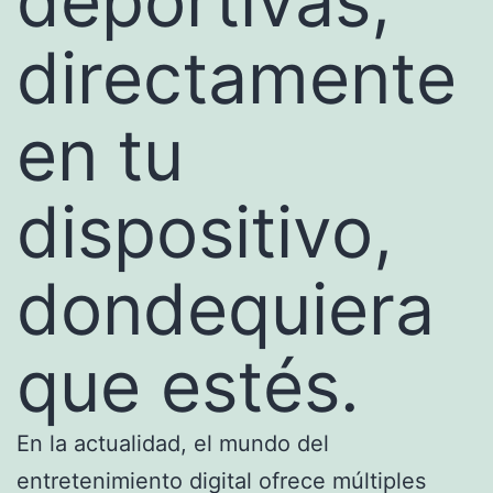
deportivas,
directamente
en tu
dispositivo,
dondequiera
que estés.
En la actualidad, el mundo del
entretenimiento digital ofrece múltiples