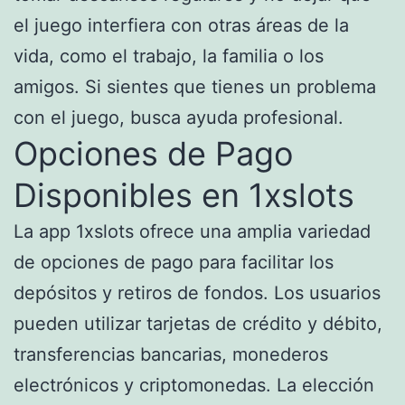
el juego interfiera con otras áreas de la
vida, como el trabajo, la familia o los
amigos. Si sientes que tienes un problema
con el juego, busca ayuda profesional.
Opciones de Pago
Disponibles en 1xslots
La app 1xslots ofrece una amplia variedad
de opciones de pago para facilitar los
depósitos y retiros de fondos. Los usuarios
pueden utilizar tarjetas de crédito y débito,
transferencias bancarias, monederos
electrónicos y criptomonedas. La elección