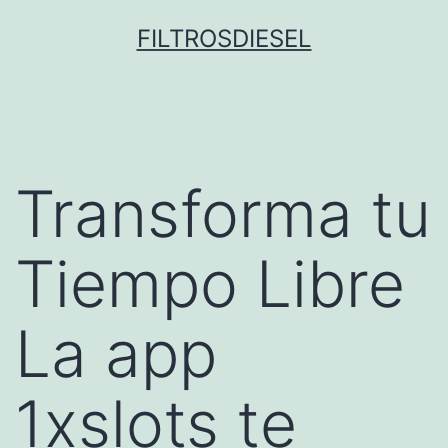
Pular
FILTROSDIESEL
para
o
conteúdo
Transforma tu
Tiempo Libre
La app
1xslots te