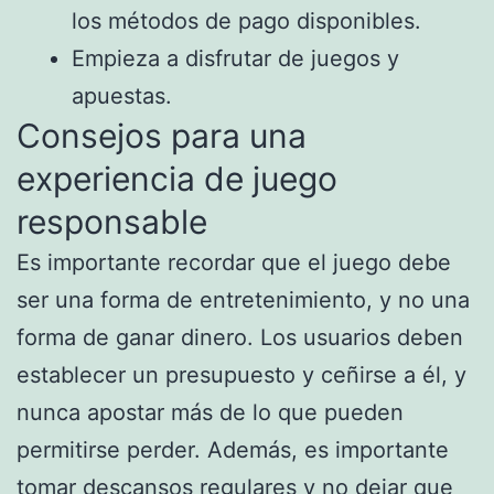
los métodos de pago disponibles.
Empieza a disfrutar de juegos y
apuestas.
Consejos para una
experiencia de juego
responsable
Es importante recordar que el juego debe
ser una forma de entretenimiento, y no una
forma de ganar dinero. Los usuarios deben
establecer un presupuesto y ceñirse a él, y
nunca apostar más de lo que pueden
permitirse perder. Además, es importante
tomar descansos regulares y no dejar que