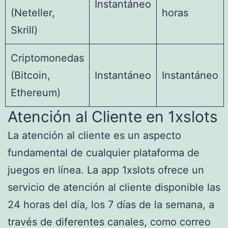
Instantáneo
(Neteller,
horas
Skrill)
Criptomonedas
(Bitcoin,
Instantáneo
Instantáneo
Ethereum)
Atención al Cliente en 1xslots
La atención al cliente es un aspecto
fundamental de cualquier plataforma de
juegos en línea. La app 1xslots ofrece un
servicio de atención al cliente disponible las
24 horas del día, los 7 días de la semana, a
través de diferentes canales, como correo