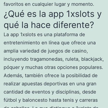
favoritos en cualquier lugar y momento.
¿Qué es la app 1xslots y
qué la hace diferente?
La app 1xslots es una plataforma de
entretenimiento en línea que ofrece una
amplia variedad de juegos de casino,
incluyendo tragamonedas, ruleta, blackjack,
póquer y muchas otras opciones populares.
Además, también ofrece la posibilidad de
realizar apuestas deportivas en una gran
cantidad de eventos y disciplinas, desde
fútbol y baloncesto hasta tenis y carreras