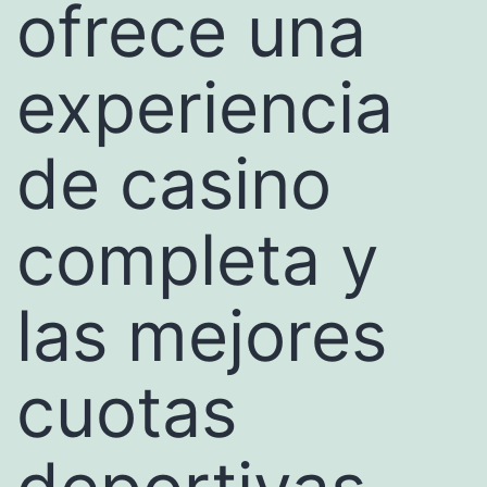
ofrece una
experiencia
de casino
completa y
las mejores
cuotas