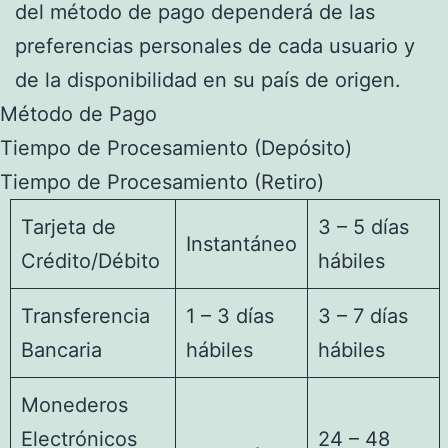
del método de pago dependerá de las
preferencias personales de cada usuario y
de la disponibilidad en su país de origen.
Método de Pago
Tiempo de Procesamiento (Depósito)
Tiempo de Procesamiento (Retiro)
Tarjeta de
3 – 5 días
Instantáneo
Crédito/Débito
hábiles
Transferencia
1 – 3 días
3 – 7 días
Bancaria
hábiles
hábiles
Monederos
Electrónicos
24 – 48