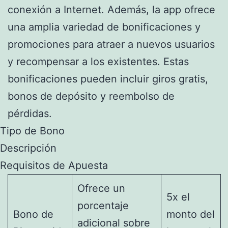
conexión a Internet. Además, la app ofrece
una amplia variedad de bonificaciones y
promociones para atraer a nuevos usuarios
y recompensar a los existentes. Estas
bonificaciones pueden incluir giros gratis,
bonos de depósito y reembolso de
pérdidas.
Tipo de Bono
Descripción
Requisitos de Apuesta
Ofrece un
5x el
porcentaje
Bono de
monto del
adicional sobre