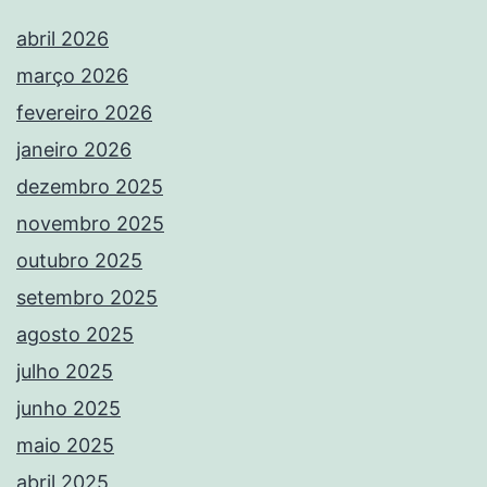
abril 2026
março 2026
fevereiro 2026
janeiro 2026
dezembro 2025
novembro 2025
outubro 2025
setembro 2025
agosto 2025
julho 2025
junho 2025
maio 2025
abril 2025