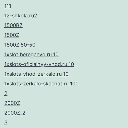
111
12-shkola.ru2
1500BZ
1500Z
1500Z 50-50
1xslot.beregaevo.ru 10
1xslots-oficialnyy-vhod.ru 10
1xslots-vhod-zerkalo.ru 10
1xslots-zerkalo-skachat.ru 100
2
2000Z
2000Z_2
3