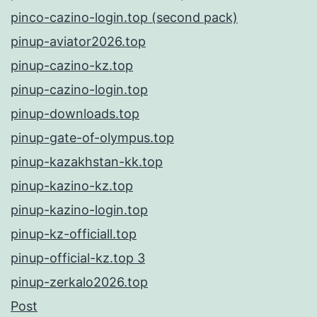
pinco-cazino-login.top (second pack)
pinup-aviator2026.top
pinup-cazino-kz.top
pinup-cazino-login.top
pinup-downloads.top
pinup-gate-of-olympus.top
pinup-kazakhstan-kk.top
pinup-kazino-kz.top
pinup-kazino-login.top
pinup-kz-officiall.top
pinup-official-kz.top 3
pinup-zerkalo2026.top
Post