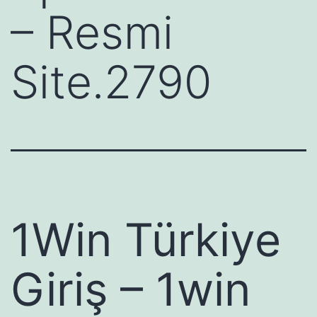
– Resmi
Site.2790
1Win Türkiye
Giriş – 1win