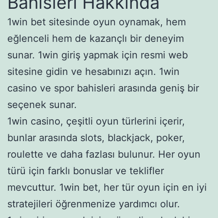
Bahisleri Hakkında
1win bet sitesinde oyun oynamak, hem
eğlenceli hem de kazançlı bir deneyim
sunar. 1win giriş yapmak için resmi web
sitesine gidin ve hesabınızı açın. 1win
casino ve spor bahisleri arasında geniş bir
seçenek sunar.
1win casino, çeşitli oyun türlerini içerir,
bunlar arasında slots, blackjack, poker,
roulette ve daha fazlası bulunur. Her oyun
türü için farklı bonuslar ve teklifler
mevcuttur. 1win bet, her tür oyun için en iyi
stratejileri öğrenmenize yardımcı olur.