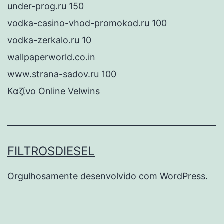
under-prog.ru 150
vodka-casino-vhod-promokod.ru 100
vodka-zerkalo.ru 10
wallpaperworld.co.in
www.strana-sadov.ru 100
Καζίνο Online Velwins
FILTROSDIESEL
Orgulhosamente desenvolvido com
WordPress
.