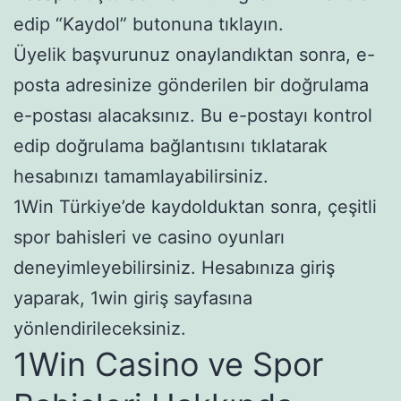
edip “Kaydol” butonuna tıklayın.
Üyelik başvurunuz onaylandıktan sonra, e-
posta adresinize gönderilen bir doğrulama
e-postası alacaksınız. Bu e-postayı kontrol
edip doğrulama bağlantısını tıklatarak
hesabınızı tamamlayabilirsiniz.
1Win Türkiye’de kaydolduktan sonra, çeşitli
spor bahisleri ve casino oyunları
deneyimleyebilirsiniz. Hesabınıza giriş
yaparak, 1win giriş sayfasına
yönlendirileceksiniz.
1Win Casino ve Spor