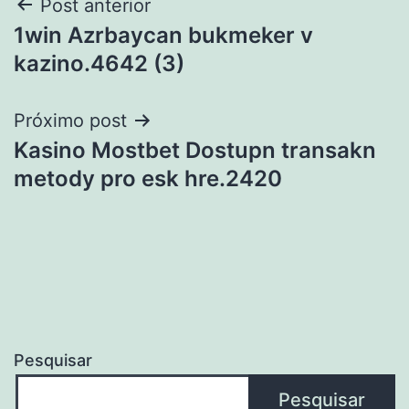
Navegação
Post anterior
1win Azrbaycan bukmeker v
de
kazino.4642 (3)
Post
Próximo post
Kasino Mostbet Dostupn transakn
metody pro esk hre.2420
Pesquisar
Pesquisar