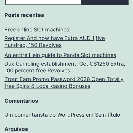
Posts recentes
Free online Slot machines!
Register And now have Extra AUD 1,five
hundred, 150 Revolves
An entire Help guide to Panda Slot machines
Dux Gambling establishment, Get C$1250 Extra,
100 percent free Revolves
Trout Earn Promo Password 2026 Open Totally
free Spins & Local casino Bonuses
Comentários
Um comentarista do WordPress
em
Sem título
Arquivos