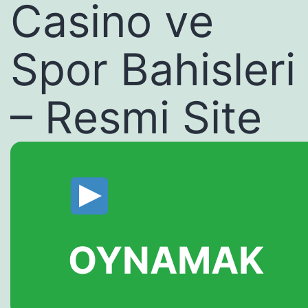
Casino ve
Spor Bahisleri
– Resmi Site
OYNAMAK