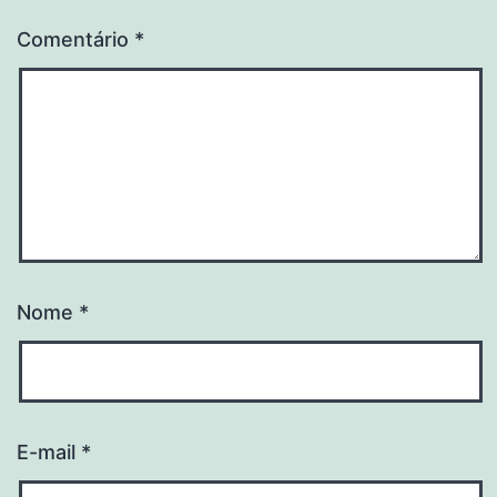
Comentário
*
Nome
*
E-mail
*