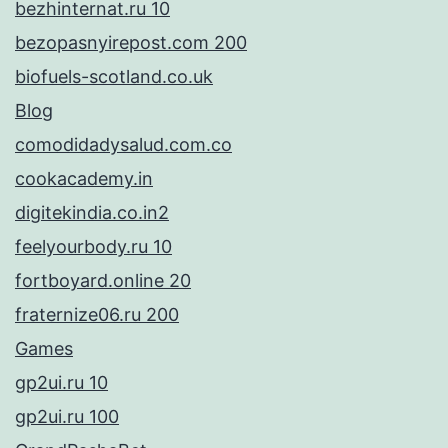
bezhinternat.ru 10
bezopasnyirepost.com 200
biofuels-scotland.co.uk
Blog
comodidadysalud.com.co
cookacademy.in
digitekindia.co.in2
feelyourbody.ru 10
fortboyard.online 20
fraternize06.ru 200
Games
gp2ui.ru 10
gp2ui.ru 100