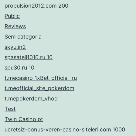
propulsion2012.com 200
Public
Reviews
Sem categoria
skyu.in2
spasateli1010.ru 10
spu30.ru 10
t.mecasino_1xBet_official_ru
t.meofficial_site_pokerdom
t.mepokerdom_vhod
Test
Twin Casino pt
ucretsiz-bonus-veren-casino-siteleri.com 1000