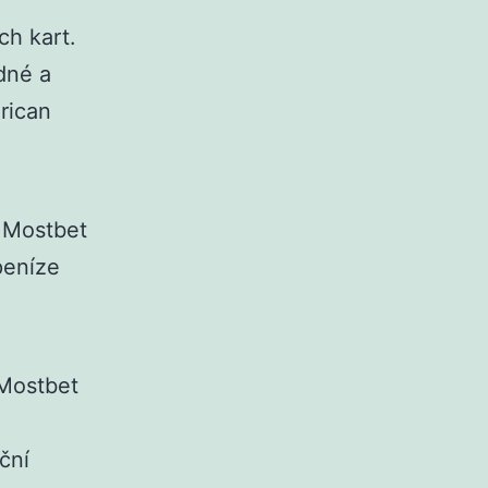
ch kart.
dné a
rican
u Mostbet
peníze
 Mostbet
ční