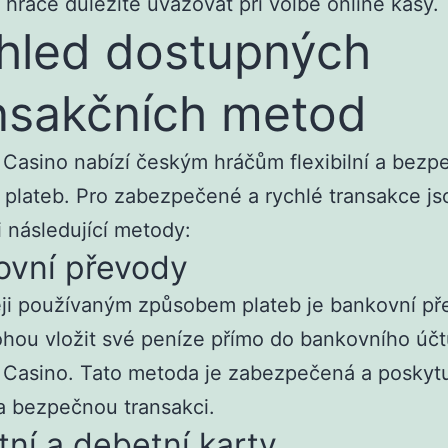
hráče důležité uvažovat při volbě online kasy.
hled dostupných
nsakčních metod
Casino nabízí českým hráčům flexibilní a bezp
plateb. Pro zabezpečené a rychlé transakce js
i následující metody:
ovní převody
ji používaným způsobem plateb je bankovní př
hou vložit své peníze přímo do bankovního úč
 Casino. Tato metoda je zabezpečená a poskyt
a bezpečnou transakci.
tní a debetní karty