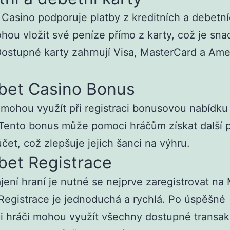
Casino podporuje platby z kreditních a debetní
hou vložit své peníze přímo z karty, což je sna
Dostupné karty zahrnují Visa, MasterCard a Ame
bet Casino Bonus
mohou využít při registraci bonusovou nabídk
Tento bonus může pomoci hráčům získat další 
účet, což zlepšuje jejich šanci na výhru.
bet Registrace
jení hraní je nutné se nejprve zaregistrovat na
Registrace je jednoduchá a rychlá. Po úspěšné
ci hráči mohou využít všechny dostupné transak