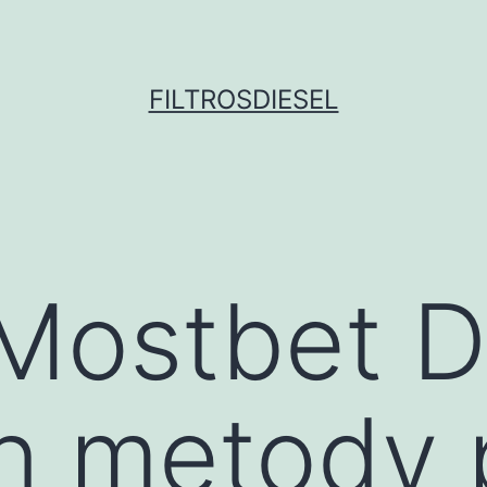
FILTROSDIESEL
 Mostbet 
n metody 