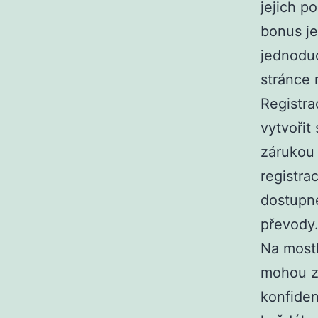
jejich p
bonus je
jednoduc
stránce 
Registra
vytvořit
zárukou 
registra
dostupn
převody
Na mostb
mohou za
konfiden